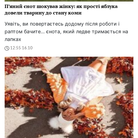
П’яний єнот шокував жінку: як прості яблука
довели тварину до стану коми
Уявіть, ви повертаєтесь додому після роботи і
раптом бачите… єнота, який ледве тримається на
лапках
12:55 16.10