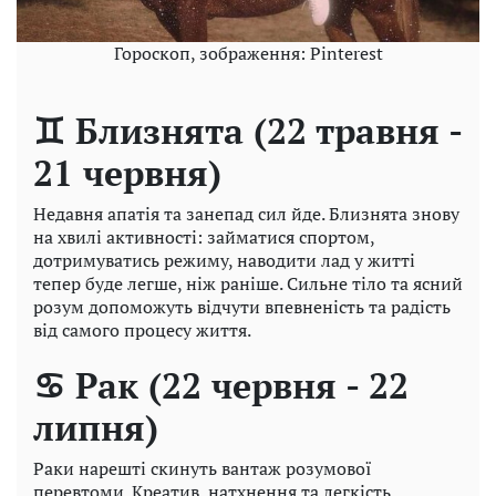
Гороскоп, зображення: Pinterest
♊ Близнята (22 травня -
21 червня)
Недавня апатія та занепад сил йде. Близнята знову
на хвилі активності: займатися спортом,
дотримуватись режиму, наводити лад у житті
тепер буде легше, ніж раніше. Сильне тіло та ясний
розум допоможуть відчути впевненість та радість
від самого процесу життя.
♋ Рак (22 червня - 22
липня)
Раки нарешті скинуть вантаж розумової
перевтоми. Креатив, натхнення та легкість