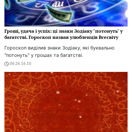
Гроші, удача і успіх: ці знаки Зодіаку "потонуть" у
багатстві. Гороскоп назвав улюбленців Всесвіту
Гороскоп виділив знаки Зодіаку, які буквально
"потонуть" у грошах та багатстві.
06:26 16.10