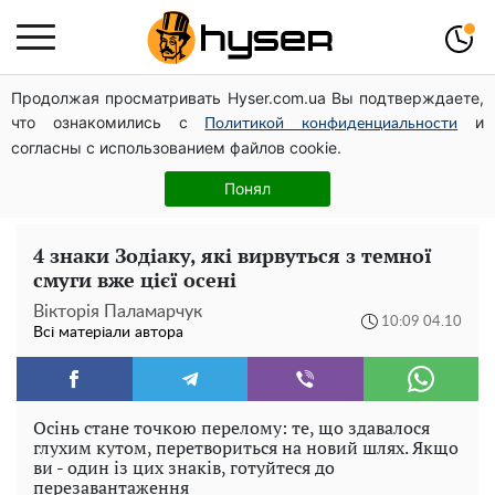
Продолжая просматривать Hyser.com.ua Вы подтверждаете,
Чи може Поштова площа стати головною точкою
что ознакомились с
и
входу до історичного Києва
Политикой конфиденциальности
согласны с использованием файлов cookie.
Павло Прудніков та його дивовижна кар'єра від актора
у російському театрі до номінанта у керівники
Понял
Федерації профспілок
4 знаки Зодіаку, які вирвуться з темної
смуги вже цієї осені
Вікторія Паламарчук
10:09 04.10
Всі матеріали автора
Осінь стане точкою перелому: те, що здавалося
глухим кутом, перетвориться на новий шлях. Якщо
ви - один із цих знаків, готуйтеся до
перезавантаження