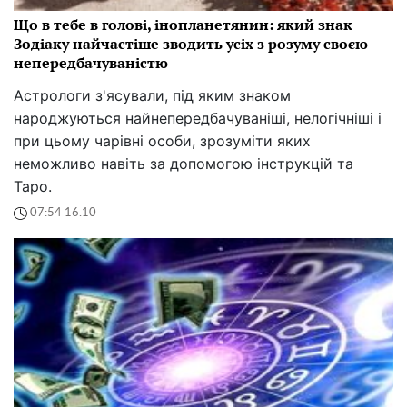
Що в тебе в голові, інопланетянин: який знак
Зодіаку найчастіше зводить усіх з розуму своєю
непередбачуваністю
Астрологи з'ясували, під яким знаком
народжуються найнепередбачуваніші, нелогічніші і
при цьому чарівні особи, зрозуміти яких
неможливо навіть за допомогою інструкцій та
Таро.
07:54 16.10