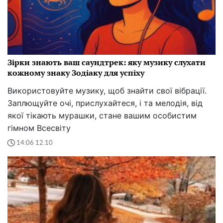
Зірки знають ваш саундтрек: яку музику слухати
кожному знаку Зодіаку для успіху
Використовуйте музику, щоб знайти свої вібрації.
Заплющуйте очі, прислухайтеся, і та мелодія, від
якої тікають мурашки, стане вашим особистим
гімном Всесвіту
14:06 12.10