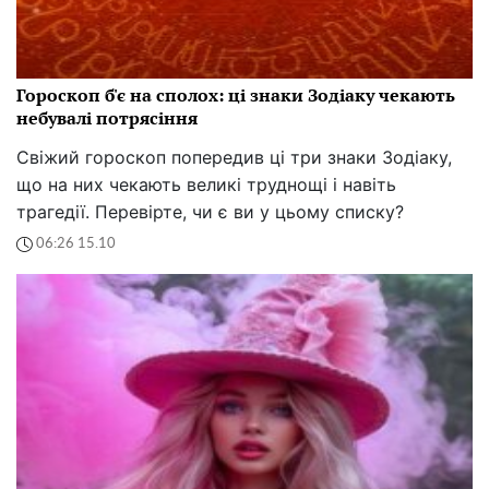
Гороскоп б'є на сполох: ці знаки Зодіаку чекають
небувалі потрясіння
Свіжий гороскоп попередив ці три знаки Зодіаку,
що на них чекають великі труднощі і навіть
трагедії. Перевірте, чи є ви у цьому списку?
06:26 15.10