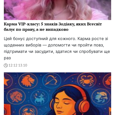
Карма VIP-класу: 5 знаків Зодіаку, яких Всесвіт
балує по праву, а не випадково
Цей бонус доступний для кожного. Карма росте зі
щоденних виборів — допомогти чи пройти повз,
підтримати чи засудити, здатися чи спробувати ще
раз
12:12 13.10