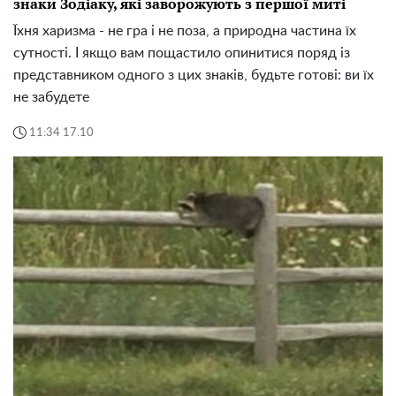
знаки Зодіаку, які заворожують з першої миті
Їхня харизма - не гра і не поза, а природна частина їх
сутності. І якщо вам пощастило опинитися поряд із
представником одного з цих знаків, будьте готові: ви їх
не забудете
11:34 17.10