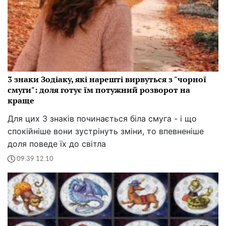
3 знаки Зодіаку, які нарешті вирвуться з "чорної
смуги": доля готує їм потужний розворот на
краще
Для цих 3 знаків починається біла смуга - і що
спокійніше вони зустрінуть зміни, то впевненіше
доля поведе їх до світла
09:39 12.10