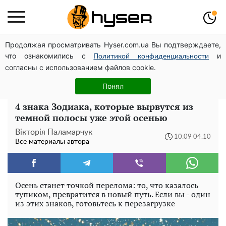
Продолжая просматривать Hyser.com.ua Вы подтверждаете,
Голая Елена Тополя в интересных позах заставила
что ознакомились с
и
отвисать челюсти: слив видео – было только началом
Политикой конфиденциальности
согласны с использованием файлов cookie.
Полностью голая Анна Тринчер блеснула
"прелестями": таких размеров вы еще не видели
Понял
4 знака Зодиака, которые вырвутся из
темной полосы уже этой осенью
Вікторія Паламарчук
10:09 04.10
Все материалы автора
Осень станет точкой перелома: то, что казалось
тупиком, превратится в новый путь. Если вы - один
из этих знаков, готовьтесь к перезагрузке