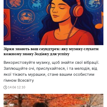
Зірки знають ваш саундтрек: яку музику слухати
кожному знаку Зодіаку для успіху
Використовуйте музику, щоб знайти свої вібрації.
Заплющуйте очі, прислухайтеся, і та мелодія, від
якої тікають мурашки, стане вашим особистим
гімном Всесвіту
14:06 12.10