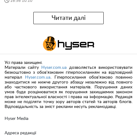
16:56 10.10
Читати далі
Усі права захищені.
Матеріали сайту
Hyser.com.ua
дозволяється використовувати
безкоштовно з обов'язковим гіперпосиланням на відповідний
матеріал
Hyser.com.ua
. Гіперпосилання обов'язково повинно
знаходитися не нижче другого абзацу незалежно від повного
або часткового використання матеріалів. Порушення даних
умов буде розцінюватися як порушення захищаемих законом
прав інтелектуальної власності і права на інформацію. Редакція
може не поділяти точку зору авторів статей та авторів блогів.
Відповідальність за зміст реклами несуть рекламодавці.
Hyser Media
Адреса редакції