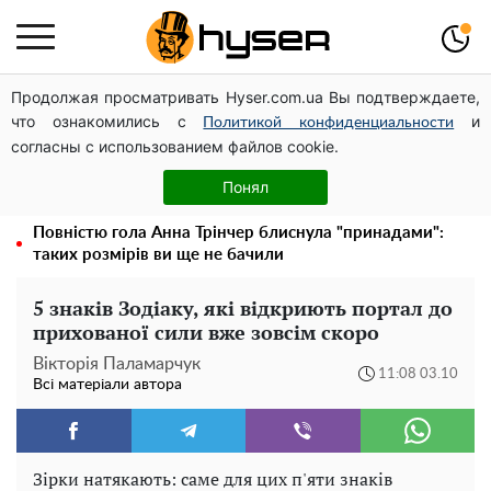
Продолжая просматривать Hyser.com.ua Вы подтверждаете,
Чи може Поштова площа стати головною точкою
что ознакомились с
и
входу до історичного Києва
Политикой конфиденциальности
согласны с использованием файлов cookie.
Дрони із націнкою: Олександр Конотопський вивів
мільйони оборонного бюджету через фіктивну фірму в
Понял
Естонії
Повністю гола Анна Трінчер блиснула "принадами":
таких розмірів ви ще не бачили
5 знаків Зодіаку, які відкриють портал до
прихованої сили вже зовсім скоро
Вікторія Паламарчук
11:08 03.10
Всі матеріали автора
Зірки натякають: саме для цих п'яти знаків