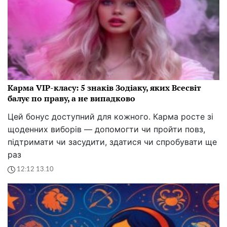
Карма VIP-класу: 5 знаків Зодіаку, яких Всесвіт
балує по праву, а не випадково
Цей бонус доступний для кожного. Карма росте зі
щоденних виборів — допомогти чи пройти повз,
підтримати чи засудити, здатися чи спробувати ще
раз
12:12 13.10