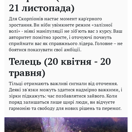
21 листопада)
Для Скорпіонів настає момент кар'єрного
зростання. Ви ніби увімкнете режим «залізної
волі» - ніякі маніпуляції не зіб'ють вас з курсу. Ваш
авторитет помітно зросте, і оточуючі почнуть
сприймати вас як справжнього лідера. Головне – не
боятися показувати свої амбіції.
Телець (20 квітня - 20
травня)
Тільці отримають важливі сигнали від оточення.
Деякі зв'язки можуть здатися надмірно важкими, і
зірки підкажуть: час позбавлятися зайвого. Коли
поряд залишаться лише щирі люди, ви відчуєте
гармонію та свободу для нових рішень та перемог.