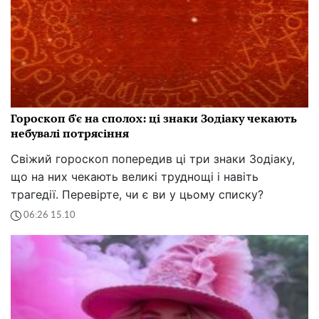
Гороскоп б'є на сполох: ці знаки Зодіаку чекають
небувалі потрясіння
Свіжий гороскоп попередив ці три знаки Зодіаку,
що на них чекають великі труднощі і навіть
трагедії. Перевірте, чи є ви у цьому списку?
06:26 15.10