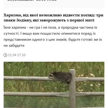
Харизма, від якої неможливо відвести погляд: три
знаки Зодіаку, які заворожують з першої миті
Їхня харизма - не гра і не поза, а природна частина їх
сутності. І якщо вам пощастило опинитися поряд із
представником одного з цих знаків, будьте готові: ви їх
не забудете
11:34 17.10