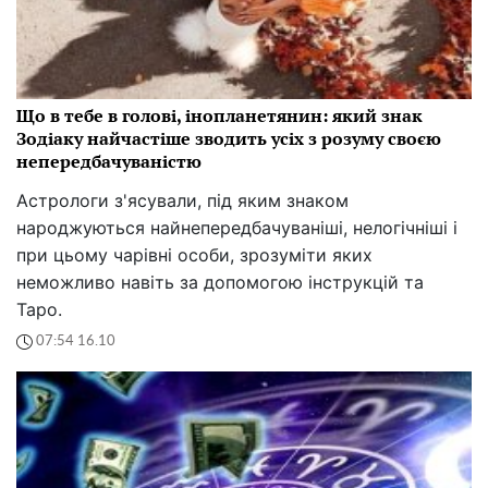
Що в тебе в голові, інопланетянин: який знак
Зодіаку найчастіше зводить усіх з розуму своєю
непередбачуваністю
Астрологи з'ясували, під яким знаком
народжуються найнепередбачуваніші, нелогічніші і
при цьому чарівні особи, зрозуміти яких
неможливо навіть за допомогою інструкцій та
Таро.
07:54 16.10