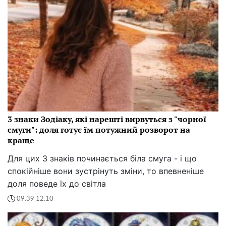
3 знаки Зодіаку, які нарешті вирвуться з "чорної
смуги": доля готує їм потужний розворот на
краще
Для цих 3 знаків починається біла смуга - і що
спокійніше вони зустрінуть зміни, то впевненіше
доля поведе їх до світла
09:39 12.10