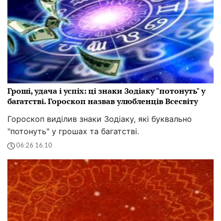
Гроші, удача і успіх: ці знаки Зодіаку "потонуть" у
багатстві. Гороскоп назвав улюбленців Всесвіту
Гороскоп виділив знаки Зодіаку, які буквально
"потонуть" у грошах та багатстві.
06:26 16.10