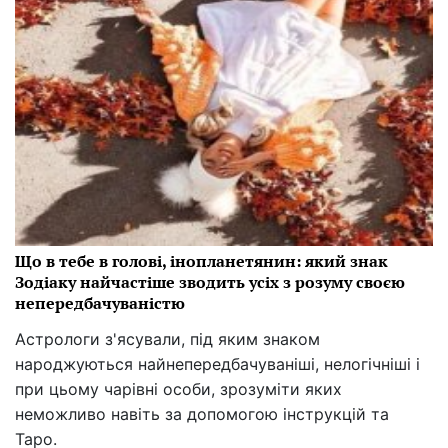
Що в тебе в голові, інопланетянин: який знак
Зодіаку найчастіше зводить усіх з розуму своєю
непередбачуваністю
Астрологи з'ясували, під яким знаком
народжуються найнепередбачуваніші, нелогічніші і
при цьому чарівні особи, зрозуміти яких
неможливо навіть за допомогою інструкцій та
Таро.