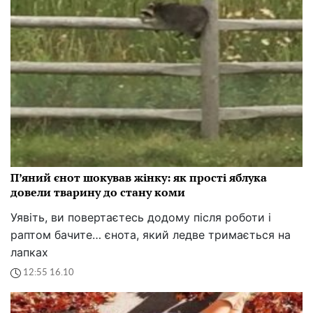
П’яний єнот шокував жінку: як прості яблука
довели тварину до стану коми
Уявіть, ви повертаєтесь додому після роботи і
раптом бачите… єнота, який ледве тримається на
лапках
12:55 16.10