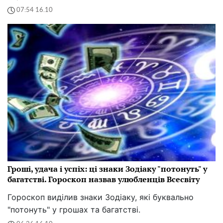
07:54 16.10
Гроші, удача і успіх: ці знаки Зодіаку "потонуть" у
багатстві. Гороскоп назвав улюбленців Всесвіту
Гороскоп виділив знаки Зодіаку, які буквально
"потонуть" у грошах та багатстві.