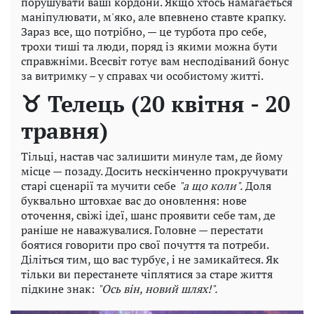
порушувати ваші кордони. Якщо хтось намагається
маніпулювати, м'яко, але впевнено ставте крапку.
Зараз все, що потрібно, — це турбота про себе,
трохи тиші та люди, поряд із якими можна бути
справжніми. Всесвіт готує вам несподіваний бонус
за витримку – у справах чи особистому житті.
♉ Телець (20 квітня - 20
травня)
Тільці, настав час залишити минуле там, де йому
місце — позаду. Досить нескінченно прокручувати
старі сценарії та мучити себе
"а що коли".
Доля
буквально штовхає вас до оновлення: нове
оточення, свіжі ідеї, шанс проявити себе там, де
раніше не наважувалися. Головне — перестати
боятися говорити про свої почуття та потреби.
Діліться тим, що вас турбує, і не замикайтеся. Як
тільки ви перестанете чіплятися за старе життя
підкине знак:
"Ось він, новий шлях!".