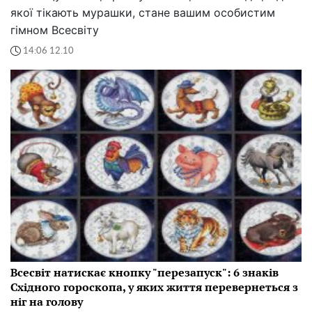
якої тікають мурашки, стане вашим особистим
гімном Всесвіту
14:06 12.10
Всесвіт натискає кнопку "перезапуск": 6 знаків
Східного гороскопа, у яких життя перевернеться з
ніг на голову