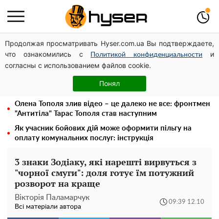
Продолжая просматривать Hyser.com.ua Вы подтверждаете,
Українська авіатранспортна асоціація звернулася до
что ознакомились с
и
Мінфіну із закликом уніфікувати оподаткування
Политикой конфиденциальности
согласны с использованием файлов cookie.
авіалізингу
Гола Олена Тополя у цікавих позах змусила відвисати
Понял
щелепи: злив відео – було лише початком
Олена Тополя злив відео – це далеко не все: фронтмен
"Антитіла" Тарас Тополя став наступним
Як учасник бойових дій може оформити пільгу на
оплату комунальних послуг: інструкція
3 знаки Зодіаку, які нарешті вирвуться з
"чорної смуги": доля готує їм потужний
розворот на краще
Вікторія Паламарчук
09:39 12.10
Всі матеріали автора