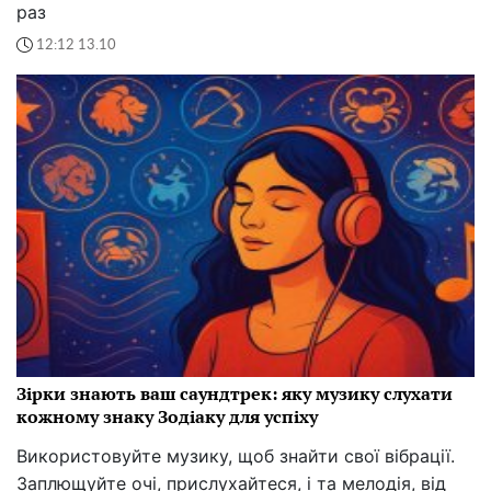
раз
12:12 13.10
Зірки знають ваш саундтрек: яку музику слухати
кожному знаку Зодіаку для успіху
Використовуйте музику, щоб знайти свої вібрації.
Заплющуйте очі, прислухайтеся, і та мелодія, від