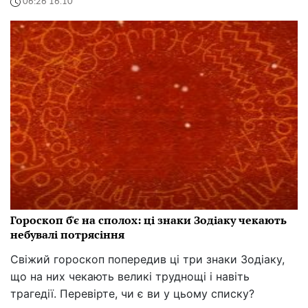
06:26 16.10
Гороскоп б'є на сполох: ці знаки Зодіаку чекають
небувалі потрясіння
Свіжий гороскоп попередив ці три знаки Зодіаку,
що на них чекають великі труднощі і навіть
трагедії. Перевірте, чи є ви у цьому списку?