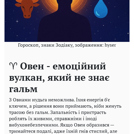
Гороскоп, знаки Зодіаку, зображення: hyser
♈
Овен - емоційний
вулкан, який не знає
гальм
З Овнами нудьга неможлива. Їхня енергія б'є
ключем, а рішення вони приймають, ніби женуть
трасою без гальм. Запальність і пристрасть
роблять їх живими, справжніми і іноді
вибухонебезпечними. Якщо Овен образився —
тримайтеся подалі, адже їхній гнів стислий, але