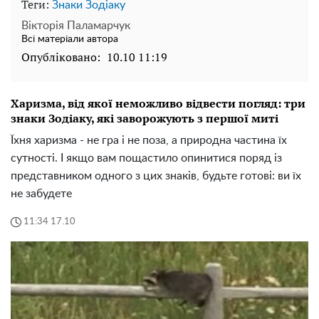
Теги:
Знаки Зодіаку
Вікторія Паламарчук
Всі матеріали автора
Опубліковано:
10.10 11:19
Харизма, від якої неможливо відвести погляд: три
знаки Зодіаку, які заворожують з першої миті
Їхня харизма - не гра і не поза, а природна частина їх
сутності. І якщо вам пощастило опинитися поряд із
представником одного з цих знаків, будьте готові: ви їх
не забудете
11:34 17.10