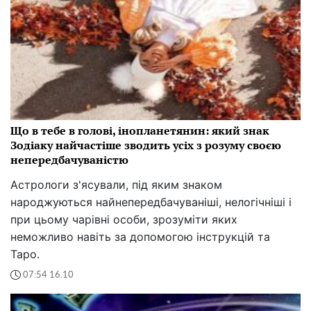
Що в тебе в голові, інопланетянин: який знак
Зодіаку найчастіше зводить усіх з розуму своєю
непередбачуваністю
Астрологи з'ясували, під яким знаком
народжуються найнепередбачуваніші, нелогічніші і
при цьому чарівні особи, зрозуміти яких
неможливо навіть за допомогою інструкцій та
Таро.
07:54 16.10