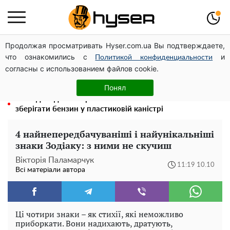
Продолжая просматривать Hyser.com.ua Вы подтверждаете,
Олена Тополя злив відео – це далеко не все: фронтмен
что ознакомились с
и
"Антитіла" Тарас Тополя став наступним
Политикой конфиденциальности
согласны с использованием файлов cookie.
Повністю гола Анна Трінчер блиснула "принадами":
таких розмірів ви ще не бачили
Понял
Його доведеться просто вилити: скільки можна
зберігати бензин у пластиковій каністрі
4 найнепередбачуваніші і найунікальніші
знаки Зодіаку: з ними не скучиш
Вікторія Паламарчук
11:19 10.10
Всі матеріали автора
Ці чотири знаки – як стихії, які неможливо
приборкати. Вони надихають, дратують,