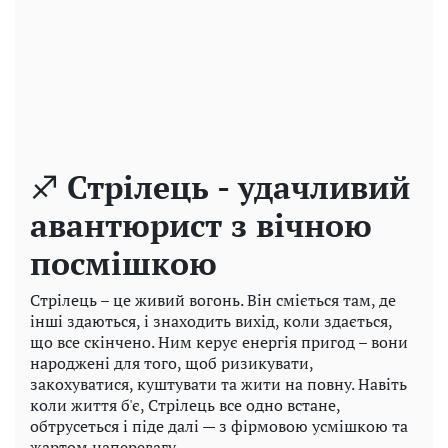
♐
Стрілець - удачливий
авантюрист з вічною
посмішкою
Стрілець – це живий вогонь. Він сміється там, де
інші здаються, і знаходить вихід, коли здається,
що все скінчено. Ним керує енергія пригод – вони
народжені для того, щоб ризикувати,
закохуватися, куштувати та жити на повну. Навіть
коли життя б'є, Стрілець все одно встане,
обтрусеться і піде далі — з фірмовою усмішкою та
жартом наперевагу.