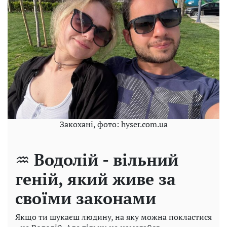
Закохані, фото: hyser.com.ua
♒
Водолій - вільний
геній, який живе за
своїми законами
Якщо ти шукаєш людину, на яку можна покластися