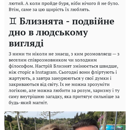
лютий. А коли пройде буря, ніби нічого й не було.
Втім, саме за цю щирість їх люблять.
♊
Близнята - подвійне
дно в людському
вигляді
З ними ти ніколи не знаєш, з ким розмовляєш — з
веселим співрозмовником чи холодним
філософом. Настрій Близнят змінюється швидше,
ніж сторіс в Instagram. Сьогодні вони фліртують і
жартують, а завтра занурюються у свої думки і
закриваються від світу. Їх не можна зрозуміти
логікою, але можна любити за розум, харизму і ту
саму внутрішню загадку, яка притягує сильніше за
будь-який магніт.