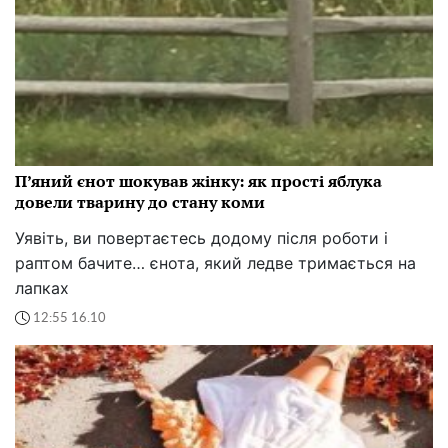
П’яний єнот шокував жінку: як прості яблука
довели тварину до стану коми
Уявіть, ви повертаєтесь додому після роботи і
раптом бачите… єнота, який ледве тримається на
лапках
12:55 16.10