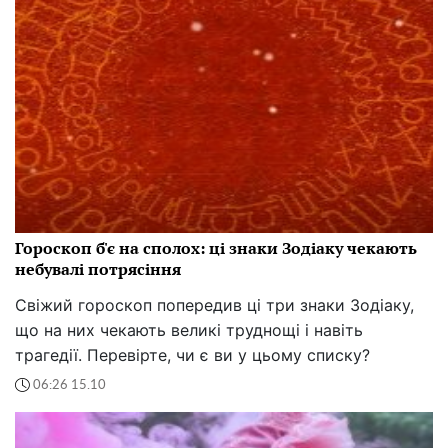
Гороскоп б'є на сполох: ці знаки Зодіаку чекають
небувалі потрясіння
Свіжий гороскоп попередив ці три знаки Зодіаку,
що на них чекають великі труднощі і навіть
трагедії. Перевірте, чи є ви у цьому списку?
06:26 15.10