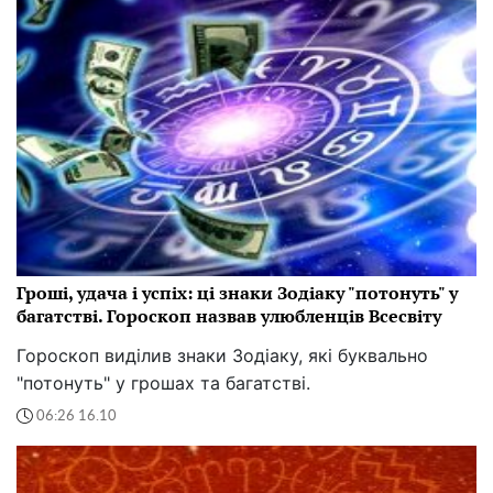
Гроші, удача і успіх: ці знаки Зодіаку "потонуть" у
багатстві. Гороскоп назвав улюбленців Всесвіту
Гороскоп виділив знаки Зодіаку, які буквально
"потонуть" у грошах та багатстві.
06:26 16.10