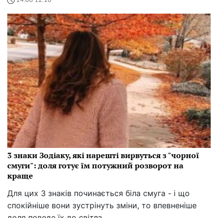
14:06 12.10
3 знаки Зодіаку, які нарешті вирвуться з "чорної
смуги": доля готує їм потужний розворот на
краще
Для цих 3 знаків починається біла смуга - і що
спокійніше вони зустрінуть зміни, то впевненіше
доля поведе їх до світла