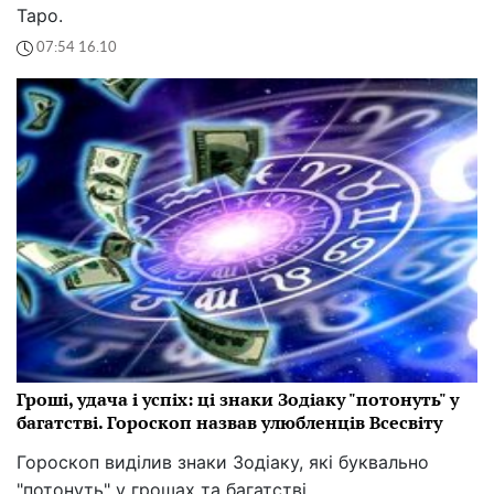
Таро.
07:54 16.10
Гроші, удача і успіх: ці знаки Зодіаку "потонуть" у
багатстві. Гороскоп назвав улюбленців Всесвіту
Гороскоп виділив знаки Зодіаку, які буквально
"потонуть" у грошах та багатстві.