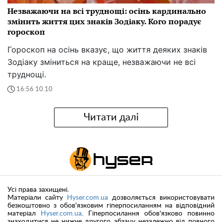
Незважаючи на всі труднощі: осінь кардинально
змінить життя цих знаків Зодіаку. Кого порадує
гороскоп
Гороскоп на осінь вказує, що життя деяких знаків
Зодіаку зміниться на краще, незважаючи не всі
труднощі.
16:56 10.10
Читати далі
Усі права захищені.
Матеріали сайту
Hyser.com.ua
дозволяється використовувати
безкоштовно з обов'язковим гіперпосиланням на відповідний
матеріал
Hyser.com.ua
. Гіперпосилання обов'язково повинно
знаходитися не нижче другого абзацу незалежно від повного