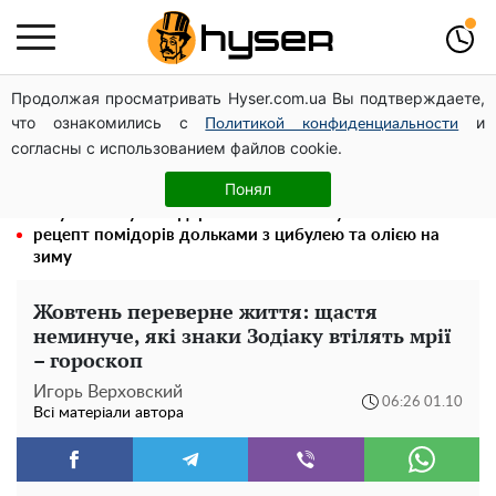
Продолжая просматривать Hyser.com.ua Вы подтверждаете,
Посол ОБСЄ вдруге відвідав місце російського удару
что ознакомились с
и
по житловому будинку на Подолі
Политикой конфиденциальности
согласны с использованием файлов cookie.
Повністю гола Анна Трінчер блиснула "принадами":
таких розмірів ви ще не бачили
Понял
Таку смакоту ви відкриватимете банку за банкою:
рецепт помідорів дольками з цибулею та олією на
зиму
Жовтень переверне життя: щастя
неминуче, які знаки Зодіаку втілять мрії
– гороскоп
Игорь Верховский
06:26 01.10
Всі матеріали автора