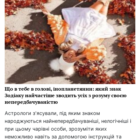
Що в тебе в голові, інопланетянин: який знак
Зодіаку найчастіше зводить усіх з розуму своєю
непередбачуваністю
Астрологи з'ясували, під яким знаком
народжуються найнепередбачуваніші, нелогічніші і
при цьому чарівні особи, зрозуміти яких
неможливо навіть за допомогою інструкцій та