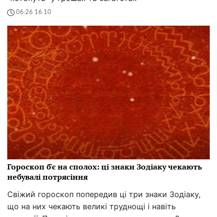
06:26 16.10
Гороскоп б'є на сполох: ці знаки Зодіаку чекають
небувалі потрясіння
Свіжий гороскоп попередив ці три знаки Зодіаку,
що на них чекають великі труднощі і навіть