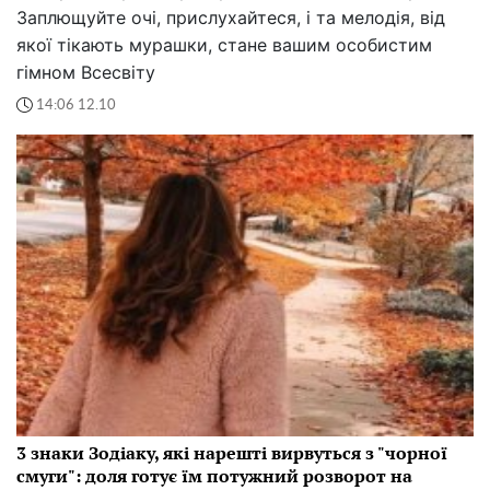
Заплющуйте очі, прислухайтеся, і та мелодія, від
якої тікають мурашки, стане вашим особистим
гімном Всесвіту
14:06 12.10
3 знаки Зодіаку, які нарешті вирвуться з "чорної
смуги": доля готує їм потужний розворот на