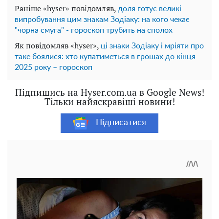
Раніше «hyser» повідомляв,
доля готує великі
випробування цим знакам Зодіаку: на кого чекає
"чорна смуга" - гороскоп трубить на сполох
Як повідомляв «hyser»,
ці знаки Зодіаку і мріяти про
таке боялися: хто купатиметься в грошах до кінця
2025 року – гороскоп
Підпишись на Hyser.com.ua в Google News!
Тільки найяскравіші новини!
Підписатися