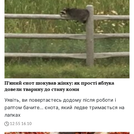
П’яний єнот шокував жінку: як прості яблука
довели тварину до стану коми
Уявіть, ви повертаєтесь додому після роботи і
раптом бачите… єнота, який ледве тримається на
лапках
12:55 16.10