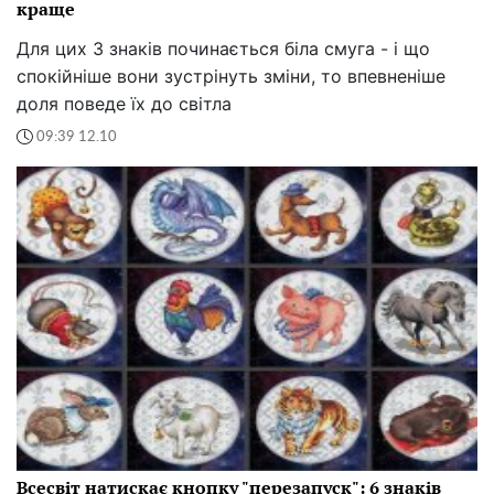
краще
Для цих 3 знаків починається біла смуга - і що
спокійніше вони зустрінуть зміни, то впевненіше
доля поведе їх до світла
09:39 12.10
Всесвіт натискає кнопку "перезапуск": 6 знаків