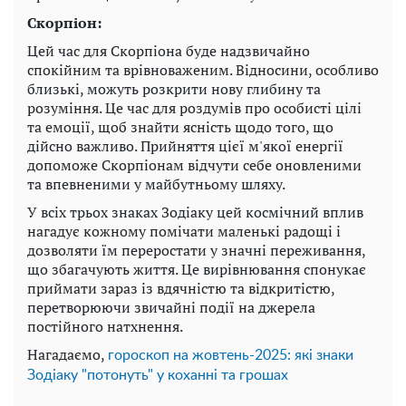
Скорпіон:
Цей час для Скорпіона буде надзвичайно
спокійним та врівноваженим. Відносини, особливо
близькі, можуть розкрити нову глибину та
розуміння. Це час для роздумів про особисті цілі
та емоції, щоб знайти ясність щодо того, що
дійсно важливо. Прийняття цієї м'якої енергії
допоможе Скорпіонам відчути себе оновленими
та впевненими у майбутньому шляху.
У всіх трьох знаках Зодіаку цей космічний вплив
нагадує кожному помічати маленькі радощі і
дозволяти їм переростати у значні переживання,
що збагачують життя. Це вирівнювання спонукає
приймати зараз із вдячністю та відкритістю,
перетворюючи звичайні події на джерела
постійного натхнення.
Нагадаємо,
гороскоп на жовтень-2025: які знаки
Зодіаку "потонуть" у коханні та грошах