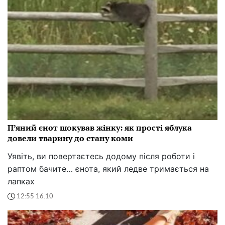
П’яний єнот шокував жінку: як прості яблука
довели тварину до стану коми
Уявіть, ви повертаєтесь додому після роботи і
раптом бачите… єнота, який ледве тримається на
лапках
12:55 16.10