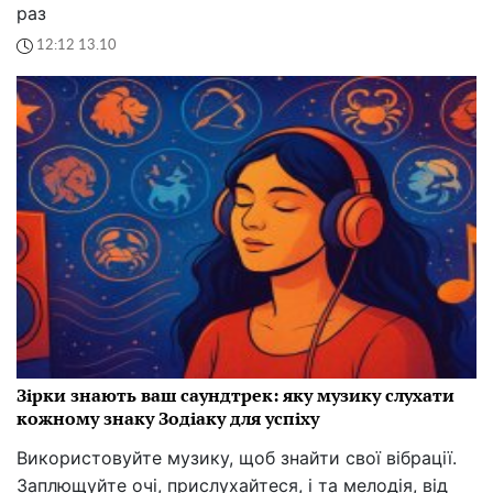
раз
12:12 13.10
Зірки знають ваш саундтрек: яку музику слухати
кожному знаку Зодіаку для успіху
Використовуйте музику, щоб знайти свої вібрації.
Заплющуйте очі, прислухайтеся, і та мелодія, від