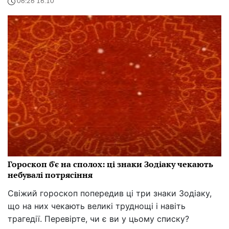
06:26 16.10
Гороскоп б'є на сполох: ці знаки Зодіаку чекають
небувалі потрясіння
Свіжий гороскоп попередив ці три знаки Зодіаку,
що на них чекають великі труднощі і навіть
трагедії. Перевірте, чи є ви у цьому списку?