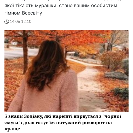
якої тікають мурашки, стане вашим особистим
гімном Всесвіту
14:06 12.10
3 знаки Зодіаку, які нарешті вирвуться з "чорної
смуги": доля готує їм потужний розворот на
краще