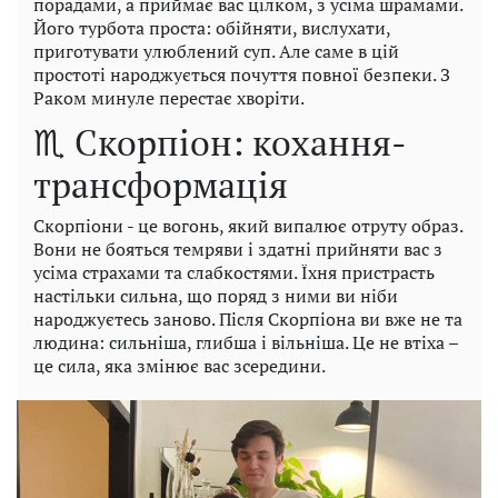
порадами, а приймає вас цілком, з усіма шрамами.
Його турбота проста: обійняти, вислухати,
приготувати улюблений суп. Але саме в цій
простоті народжується почуття повної безпеки. З
Раком минуле перестає хворіти.
♏ Скорпіон: кохання-
трансформація
Скорпіони - це вогонь, який випалює отруту образ.
Вони не бояться темряви і здатні прийняти вас з
усіма страхами та слабкостями. Їхня пристрасть
настільки сильна, що поряд з ними ви ніби
народжуєтесь заново. Після Скорпіона ви вже не та
людина: сильніша, глибша і вільніша. Це не втіха –
це сила, яка змінює вас зсередини.