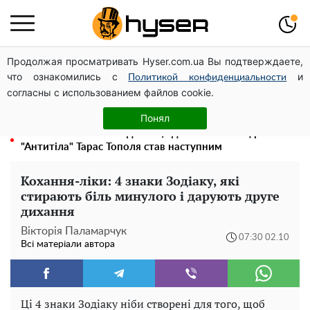
Продолжая просматривать Hyser.com.ua Вы подтверждаете,
Посол ОБСЄ вдруге відвідав місце російського удару
что ознакомились с
и
по житловому будинку на Подолі
Политикой конфиденциальности
согласны с использованием файлов cookie.
Гола Олена Тополя у цікавих позах змусила відвисати
щелепи: злив відео – було лише початком
Понял
Олена Тополя злив відео – це далеко не все: фронтмен
"Антитіла" Тарас Тополя став наступним
Кохання-ліки: 4 знаки Зодіаку, які
стирають біль минулого і дарують друге
дихання
Вікторія Паламарчук
07:30 02.10
Всі матеріали автора
Ці 4 знаки Зодіаку ніби створені для того, щоб