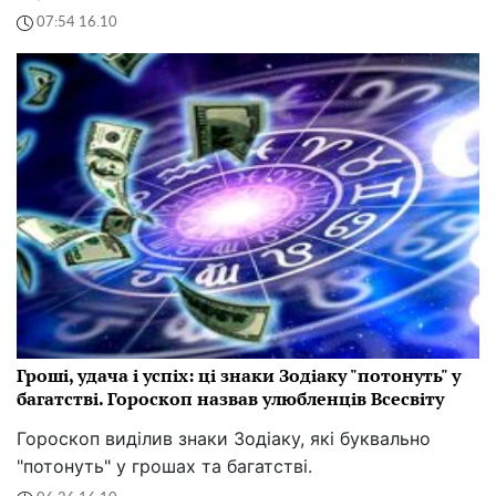
07:54 16.10
Гроші, удача і успіх: ці знаки Зодіаку "потонуть" у
багатстві. Гороскоп назвав улюбленців Всесвіту
Гороскоп виділив знаки Зодіаку, які буквально
"потонуть" у грошах та багатстві.