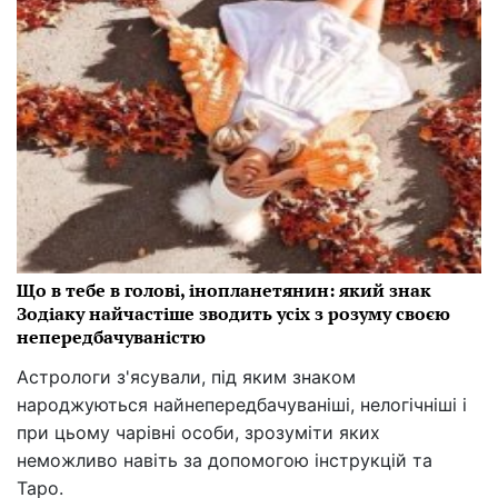
Що в тебе в голові, інопланетянин: який знак
Зодіаку найчастіше зводить усіх з розуму своєю
непередбачуваністю
Астрологи з'ясували, під яким знаком
народжуються найнепередбачуваніші, нелогічніші і
при цьому чарівні особи, зрозуміти яких
неможливо навіть за допомогою інструкцій та
Таро.