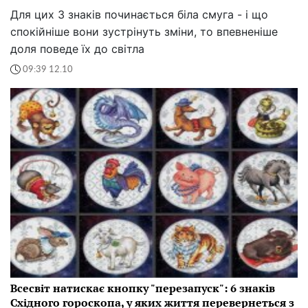
Для цих 3 знаків починається біла смуга - і що
спокійніше вони зустрінуть зміни, то впевненіше
доля поведе їх до світла
09:39 12.10
Всесвіт натискає кнопку "перезапуск": 6 знаків
Східного гороскопа, у яких життя перевернеться з