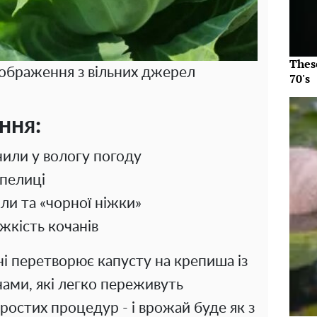
Thes
зображення з вільних джерел
70's
ння:
или у вологу погоду
опелиці
іли та «чорної ніжки»
жкість кочанів
ні перетворює капусту на крепиша із
ами, які легко переживуть
простих процедур - і врожай буде як з