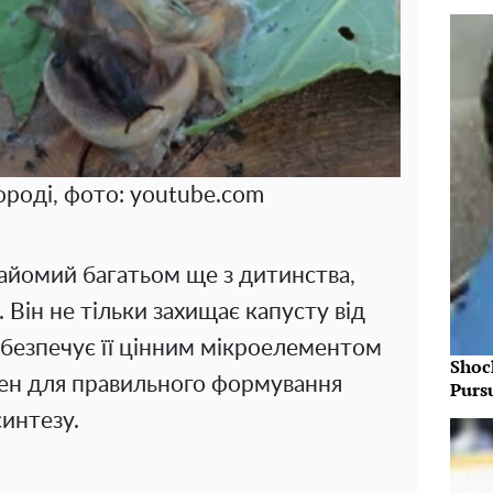
ороді, фото: youtube.com
айомий багатьом ще з дитинства,
 Він не тільки захищає капусту від
забезпечує її цінним мікроелементом
Shoc
бен для правильного формування
Purs
синтезу.