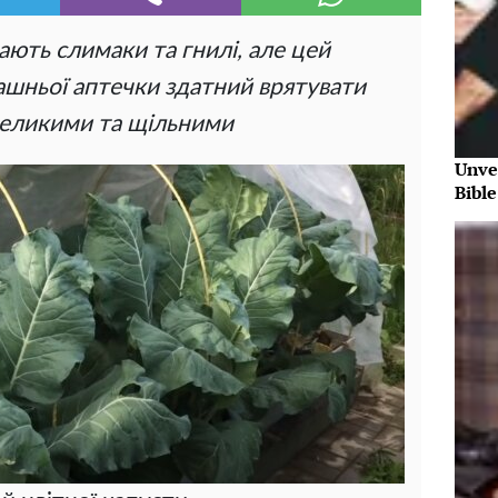
гають слимаки та гнилі, але цей
машньої аптечки здатний врятувати
великими та щільними
Unve
Bibl