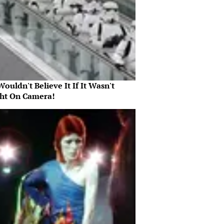
ouldn't Believe It If It Wasn't
ht On Camera!