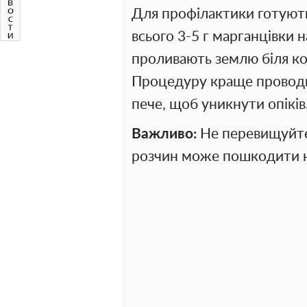
Для профілактики готують
всього 3-5 г марганцівки 
проливають землю біля ко
Процедуру краще проводит
пече, щоб уникнути опіків
Важливо:
Не перевищуйте
розчин може пошкодити ні