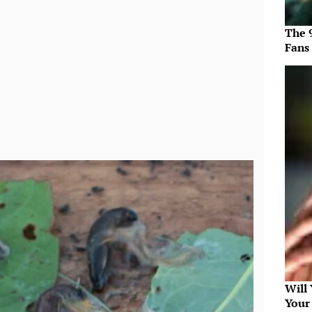
The 
Fans
Will
Your