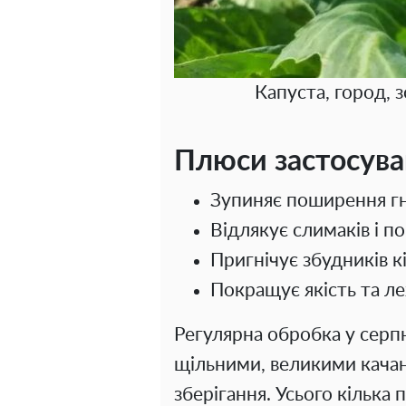
Капуста, город, 
Плюси застосува
Зупиняє поширення гн
Відлякує слимаків і п
Пригнічує збудників к
Покращує якість та ле
Регулярна обробка у серп
щільними, великими качан
зберігання. Усього кілька 