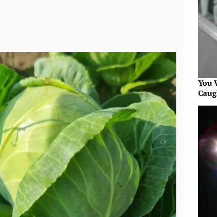
You W
Caug