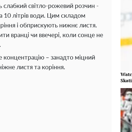
 слабкий світло-рожевий розчин -
на 10 літрів води. Цим складом
ріння і обприскують нижнє листя.
и вранці чи ввечері, коли сонце не
.
 концентрацію – занадто міцний
жне листя та коріння.
Watc
Skat