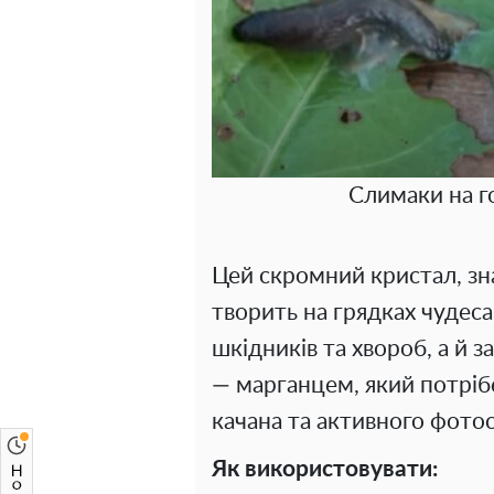
Слимаки на г
Цей скромний кристал, зн
творить на грядках чудеса.
шкідників та хвороб, а й 
— марганцем, який потрі
качана та активного фото
Як використовувати: