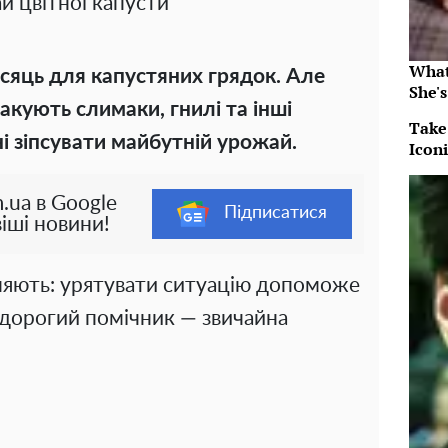
й цвітної капусти
What
сяць для капустяних грядок. Але
She's
акують слимаки, гнилі та інші
Take
дні зіпсувати майбутній урожай.
Icon
.ua в Google
Підписатися
іші новини!
няють: урятувати ситуацію допоможе
дорогий помічник — звичайна