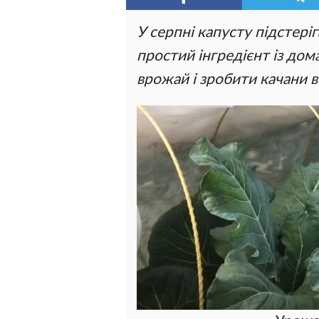
У серпні капусту підстері
простий інгредієнт із до
врожай і зробити качани 