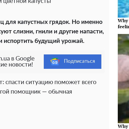
 цветной капусты
Why t
 для капустных грядок. Но именно
feeli
куют слизни, гнили и другие напасти,
и испортить будущий урожай.
.ua в Google
Подписаться
ие новости!
: спасти ситуацию поможет всего
огой помощник — обычная
Why t