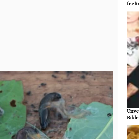
feeli
Unve
Bibl