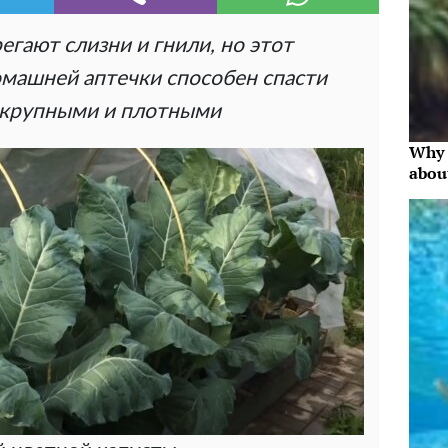
егают слизни и гнили, но этот
омашней аптечки способен спасти
 крупными и плотными
Why 
abou