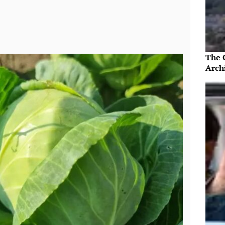
The 
Arch