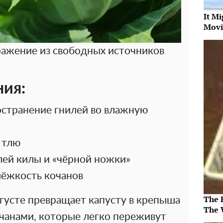
It Mi
Movi
бражение из свободных источников
ия:
остранение гнилей во влажную
 тлю
лей килы и «чёрной ножки»
лёжкость кочанов
The 
вгусте превращает капусту в крепыша
The 
чанами, которые легко переживут