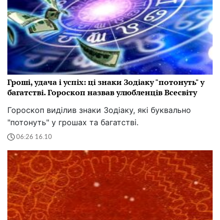
Гроші, удача і успіх: ці знаки Зодіаку "потонуть" у
багатстві. Гороскоп назвав улюбленців Всесвіту
Гороскоп виділив знаки Зодіаку, які буквально
"потонуть" у грошах та багатстві.
06:26 16.10