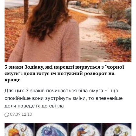
3 знаки Зодіаку, які нарешті вирвуться з "чорної
смуги": доля готує їм потужний розворот на
краще
Для цих 3 знаків починається біла смуга - і що
спокійніше вони зустрінуть зміни, то впевненіше
доля поведе їх до світла
09:39 12.10