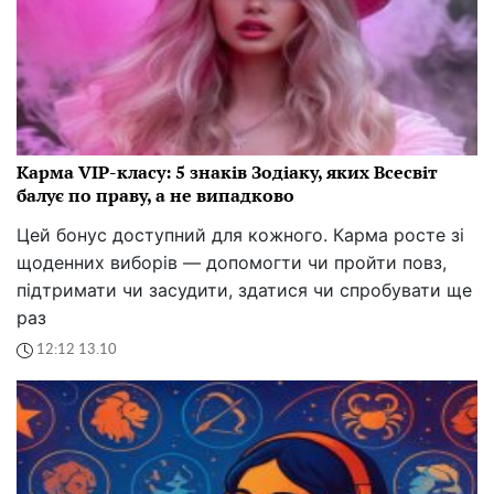
Карма VIP-класу: 5 знаків Зодіаку, яких Всесвіт
балує по праву, а не випадково
Цей бонус доступний для кожного. Карма росте зі
щоденних виборів — допомогти чи пройти повз,
підтримати чи засудити, здатися чи спробувати ще
раз
12:12 13.10