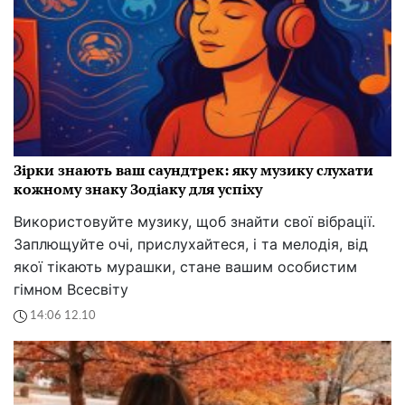
Зірки знають ваш саундтрек: яку музику слухати
кожному знаку Зодіаку для успіху
Використовуйте музику, щоб знайти свої вібрації.
Заплющуйте очі, прислухайтеся, і та мелодія, від
якої тікають мурашки, стане вашим особистим
гімном Всесвіту
14:06 12.10