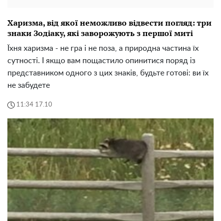
Харизма, від якої неможливо відвести погляд: три
знаки Зодіаку, які заворожують з першої миті
Їхня харизма - не гра і не поза, а природна частина їх
сутності. І якщо вам пощастило опинитися поряд із
представником одного з цих знаків, будьте готові: ви їх
не забудете
11:34 17.10