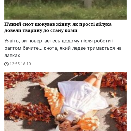
П’яний єнот шокував жінку: як прості яблука
довели тварину до стану коми
Уявіть, ви повертаєтесь додому після роботи і
раптом бачите… єнота, який ледве тримається на
лапках
12:55 16.10