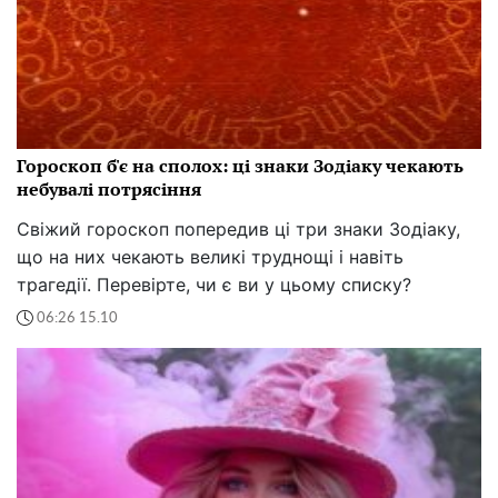
Гороскоп б'є на сполох: ці знаки Зодіаку чекають
небувалі потрясіння
Свіжий гороскоп попередив ці три знаки Зодіаку,
що на них чекають великі труднощі і навіть
трагедії. Перевірте, чи є ви у цьому списку?
06:26 15.10