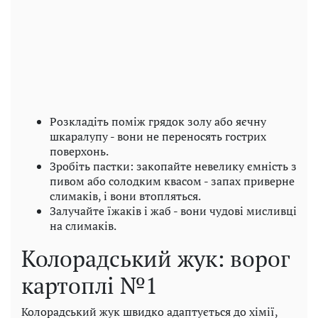
Розкладіть поміж грядок золу або яєчну
шкаралупу - вони не переносять гострих
поверхонь.
Зробіть пастки: закопайте невелику ємність з
пивом або солодким квасом - запах приверне
слимаків, і вони втопляться.
Залучайте їжаків і жаб - вони чудові мисливці
на слимаків.
Колорадський жук: ворог
картоплі №1
Колорадський жук швидко адаптується до хімії,