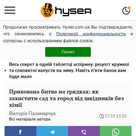
Продолжая просматривать Hyser.com.ua Вы подтверждаете,
Дрони із націнкою: Олександр Конотопський вивів
что ознакомились с
и
мільйони оборонного бюджету через фіктивну фірму в
Политикой конфиденциальности
согласны с использованием файлов cookie.
Естонії
Гола Олена Тополя у цікавих позах змусила відвисати
Понял
щелепи: злив відео – було лише початком
Весь секрет в одній таблетці аспірину: рецепт хрумкої
та соковитої капусти на зиму. Навіть п'яти банок вам
буде мало
Прихована битва на грядках: як
захистити сад та город від шкідників без
хімії
Вікторія Паламарчук
17:19 15.05
Всі матеріали автора