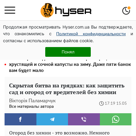
Продолжая просматривать Hyser.com.ua Вы подтверждаете,
Посол ОБСЕ во второй раз посетил место российского
что ознакомились с
и
удара по жилому дому на Подоле
Политикой конфиденциальности
согласны с использованием файлов cookie.
Полностью голая Анна Тринчер блеснула
"прелестями": таких размеров вы еще не видели
Понял
Весь секрет в одной таблетке аспирина: рецепт
хрустящей и сочной капусты на зиму. Даже пяти банок
вам будет мало
Скрытая битва на грядках: как защитить
сад и огород от вредителей без химии
Вікторія Паламарчук
17:19 15.05
Все материалы автора
Огород без химии - это возможно. Немного