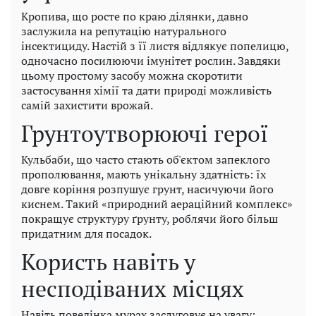
Кропива, що росте по краю ділянки, давно
заслужила на репутацію натурального
інсектициду. Настій з її листя відлякує попелицю,
одночасно посилюючи імунітет рослин. Завдяки
цьому простому засобу можна скоротити
застосування хімії та дати природі можливість
самій захистити врожай.
Грунтоутворюючі герої
Кульбаби, що часто стають об'єктом запеклого
прополювання, мають унікальну здатність: їх
довге коріння розпушує грунт, насичуючи його
киснем. Такий «природний аераційний комплекс»
покращує структуру ґрунту, роблячи його більш
придатним для посадок.
Користь навіть у
несподіваних місцях
Навіть поведінка мурах заслуговує на увагу: