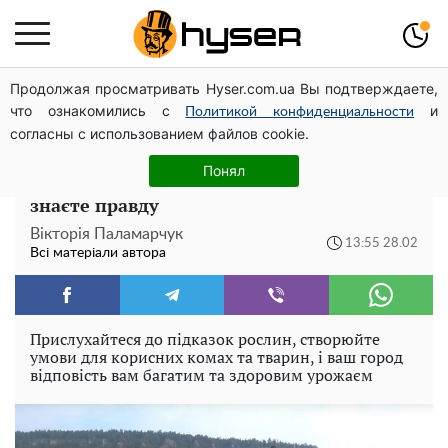
Продолжая просматривать Hyser.com.ua Вы подтверждаете,
Спробувавши один раз, ви готуватимете це постійно:
что ознакомились с
и
рецепт салату з баклажанів з грибами на зиму
Политикой конфиденциальности
согласны с использованием файлов cookie.
Несподівані союзники вашого городу: ви
Понял
постійно намагаєтесь їх витравити, бо не
знаєте правду
Вікторія Паламарчук
13:55 28.02
Всі матеріали автора
Прислухайтеся до підказок рослин, створюйте
умови для корисних комах та тварин, і ваш город
відповість вам багатим та здоровим урожаєм