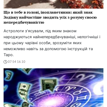
Що в тебе в голові, інопланетянин: який знак
Зодіаку найчастіше зводить усіх з розуму своєю
непередбачуваністю
Астрологи з'ясували, під яким знаком
народжуються найнепередбачуваніші, нелогічніші і
при цьому чарівні особи, зрозуміти яких
неможливо навіть за допомогою інструкцій та
Таро.
07:54 16.10