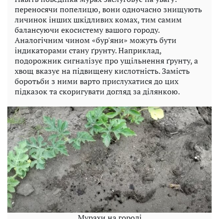
переносячи попелицю, вони одночасно знищують
личинок інших шкідливих комах, тим самим
балансуючи екосистему вашого городу.
Аналогічним чином «бур'яни» можуть бути
індикаторами стану ґрунту. Наприклад,
подорожник сигналізує про ущільнення ґрунту, а
хвощ вказує на підвищену кислотність. Замість
боротьби з ними варто прислухатися до цих
підказок та скоригувати догляд за ділянкою.
Мурахи на городі