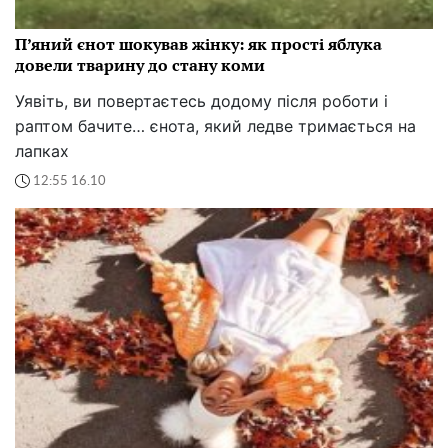
П’яний єнот шокував жінку: як прості яблука
довели тварину до стану коми
Уявіть, ви повертаєтесь додому після роботи і
раптом бачите… єнота, який ледве тримається на
лапках
12:55 16.10