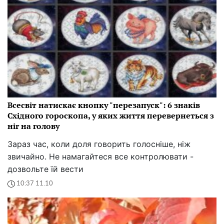
Всесвіт натискає кнопку "перезапуск": 6 знаків
Східного гороскопа, у яких життя перевернеться з
ніг на голову
Зараз час, коли доля говорить голосніше, ніж
звичайно. Не намагайтеся все контролювати -
дозвольте їй вести
10:37 11.10