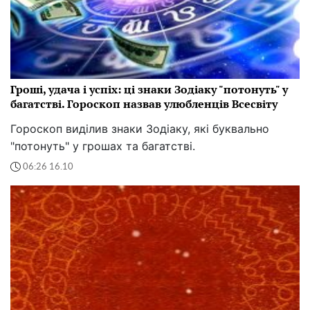
Гроші, удача і успіх: ці знаки Зодіаку "потонуть" у
багатстві. Гороскоп назвав улюбленців Всесвіту
Гороскоп виділив знаки Зодіаку, які буквально
"потонуть" у грошах та багатстві.
06:26 16.10