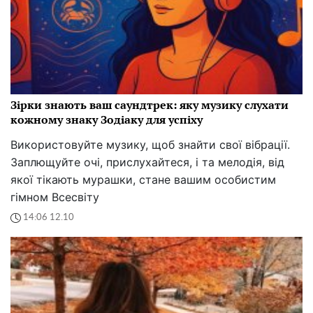
Зірки знають ваш саундтрек: яку музику слухати
кожному знаку Зодіаку для успіху
Використовуйте музику, щоб знайти свої вібрації.
Заплющуйте очі, прислухайтеся, і та мелодія, від
якої тікають мурашки, стане вашим особистим
гімном Всесвіту
14:06 12.10