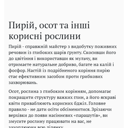
Пирій, осот та інші
корисні рослини
Пирій - справжній майстер з видобутку поживних
речовин із глибоких шарів ґрунту. Скосивши його
до цвітіння і використавши як мульчу, ви
отримаєте натуральне добриво, багате на калій і
фосфор. Настій із подрібненого коріння пирію
стає ефективним засобом проти грибкових
захворювань.
Осот, рослина з глибоким корінням, допомагає
покращити структуру важких глин, а його яскраві
квіти приваблюють корисних бджіл. Головне
правило - не дати осіти обсіменитися. Зрізаючи
верхівки до появи насіннєвих «парашутів», ви
змусите рослину працювати на вас, не
захоплюючи всю ділянку.