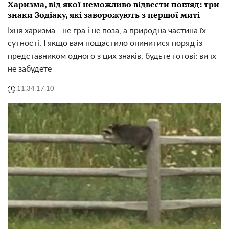
Харизма, від якої неможливо відвести погляд: три
знаки Зодіаку, які заворожують з першої миті
Їхня харизма - не гра і не поза, а природна частина їх
сутності. І якщо вам пощастило опинитися поряд із
представником одного з цих знаків, будьте готові: ви їх
не забудете
11:34 17.10