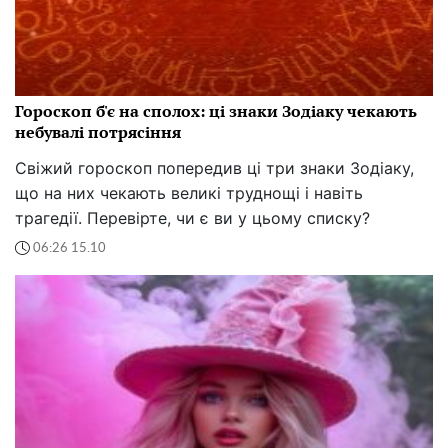
Гороскоп б'є на сполох: ці знаки Зодіаку чекають
небувалі потрясіння
Свіжий гороскоп попередив ці три знаки Зодіаку,
що на них чекають великі труднощі і навіть
трагедії. Перевірте, чи є ви у цьому списку?
06:26 15.10