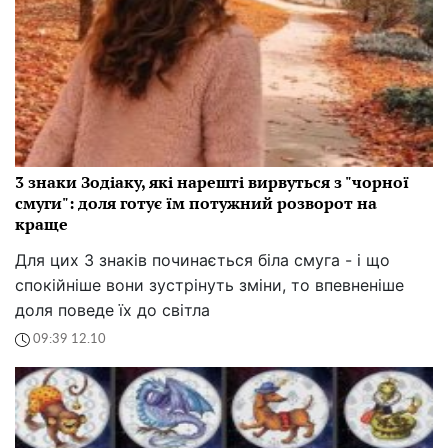
3 знаки Зодіаку, які нарешті вирвуться з "чорної
смуги": доля готує їм потужний розворот на
краще
Для цих 3 знаків починається біла смуга - і що
спокійніше вони зустрінуть зміни, то впевненіше
доля поведе їх до світла
09:39 12.10