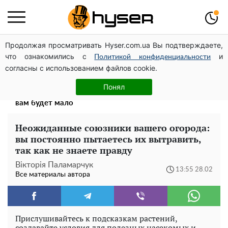
Продолжая просматривать Hyser.com.ua Вы подтверждаете,
Дроны с наценкой: Александр Конотопский вывел
что ознакомились с
и
миллионы оборонного бюджета через фиктивную
Политикой конфиденциальности
согласны с использованием файлов cookie.
фирму в Эстонии
Весь секрет в одной таблетке аспирина: рецепт
Понял
хрустящей и сочной капусты на зиму. Даже пяти банок
вам будет мало
Неожиданные союзники вашего огорода:
вы постоянно пытаетесь их вытравить,
так как не знаете правду
Вікторія Паламарчук
13:55 28.02
Все материалы автора
Прислушивайтесь к подсказкам растений,
создавайте условия для полезных насекомых и