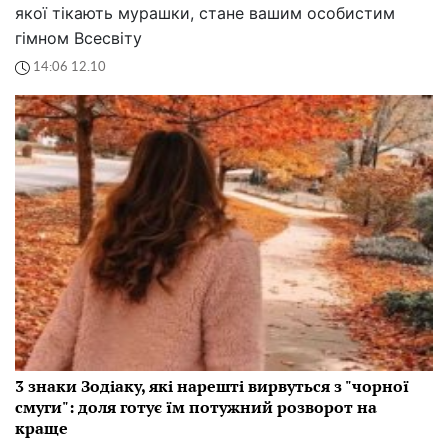
якої тікають мурашки, стане вашим особистим
гімном Всесвіту
14:06 12.10
3 знаки Зодіаку, які нарешті вирвуться з "чорної
смуги": доля готує їм потужний розворот на
краще