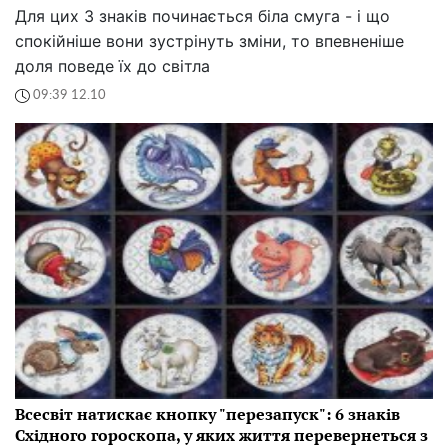
Для цих 3 знаків починається біла смуга - і що
спокійніше вони зустрінуть зміни, то впевненіше
доля поведе їх до світла
09:39 12.10
Всесвіт натискає кнопку "перезапуск": 6 знаків
Східного гороскопа, у яких життя перевернеться з