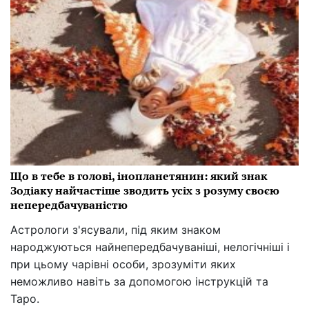
Що в тебе в голові, інопланетянин: який знак
Зодіаку найчастіше зводить усіх з розуму своєю
непередбачуваністю
Астрологи з'ясували, під яким знаком
народжуються найнепередбачуваніші, нелогічніші і
при цьому чарівні особи, зрозуміти яких
неможливо навіть за допомогою інструкцій та
Таро.