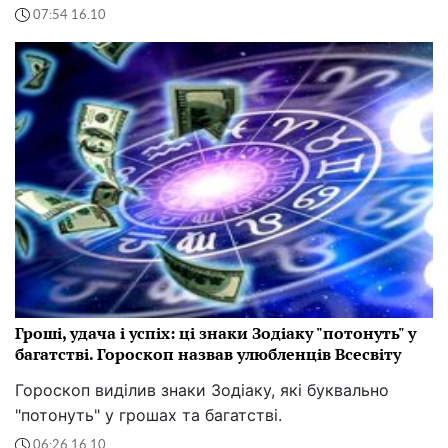
07:54 16.10
Гроші, удача і успіх: ці знаки Зодіаку "потонуть" у
багатстві. Гороскоп назвав улюбленців Всесвіту
Гороскоп виділив знаки Зодіаку, які буквально
"потонуть" у грошах та багатстві.
06:26 16.10