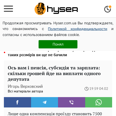
Продолжая просматривать Hyser.com.ua Вы подтверждаете,
Чи може Поштова площа стати головною точкою
что ознакомились с
и
входу до історичного Києва
Политикой конфиденциальности
согласны с использованием файлов cookie.
Олена Тополя злив відео – це далеко не все: фронтмен
"Антитіла" Тарас Тополя став наступним
Понял
Повністю гола Анна Трінчер блиснула "принадами":
таких розмірів ви ще не бачили
Ось вам і пенсія, субсидія та зарплата:
скільки грошей йде на виплати одного
депутата
Игорь Верховский
19:59 04.02
Всі матеріали автора
Лише одна компенсація проїзду становить 7500