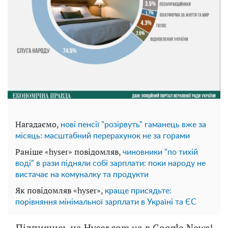
Нагадаємо,
нові пенсії "розірвуть" гаманець вже за
місяць: масштабний перерахунок не за горами
Раніше «hyser» повідомляв,
чиновники "по тихій
воді" в рази підняли собі зарплати: поки народу не
вистачає на комуналку та продукти
Як повідомляв «hyser»,
краще присядьте:
порівняння мінімальної зарплати в Україні та ЄС
Підпишись на Hyser.com.ua в Google News!