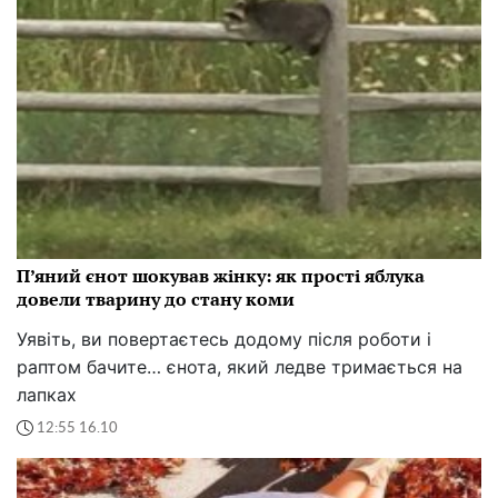
П’яний єнот шокував жінку: як прості яблука
довели тварину до стану коми
Уявіть, ви повертаєтесь додому після роботи і
раптом бачите… єнота, який ледве тримається на
лапках
12:55 16.10