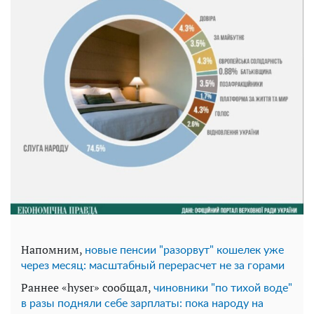
Напомним,
новые пенсии "разорвут" кошелек уже
через месяц: масштабный перерасчет не за горами
Раннее «hyser» сообщал,
чиновники "по тихой воде"
в разы подняли себе зарплаты: пока народу на