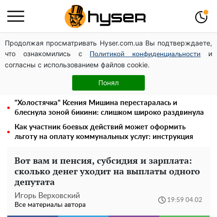
Продолжая просматривать Hyser.com.ua Вы подтверждаете,
Украинская авиатранспортная ассоциация обратилась
что ознакомились с
и
в Минфин с призывом унифицировать
Политикой конфиденциальности
согласны с использованием файлов cookie.
налогообложение авиализинга
Голая Елена Тополя в интересных позах заставила
Понял
отвисать челюсти: слив видео – было только началом
"Холостячка" Ксения Мишина перестаралась и
блеснула зоной бикини: слишком широко раздвинула
Как участник боевых действий может оформить
льготу на оплату коммунальных услуг: инструкция
Вот вам и пенсия, субсидия и зарплата:
сколько денег уходит на выплаты одного
депутата
Игорь Верховский
19:59 04.02
Все материалы автора