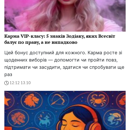
Карма VIP-класу: 5 знаків Зодіаку, яких Всесвіт
балує по праву, а не випадково
Цей бонус доступний для кожного. Карма росте зі
щоденних виборів — допомогти чи пройти повз,
підтримати чи засудити, здатися чи спробувати ще
раз
12:12 13.10