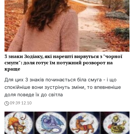
3 знаки Зодіаку, які нарешті вирвуться з "чорної
смуги": доля готує їм потужний розворот на
краще
Для цих 3 знаків починається біла смуга - і що
спокійніше вони зустрінуть зміни, то впевненіше
доля поведе їх до світла
09:39 12.10