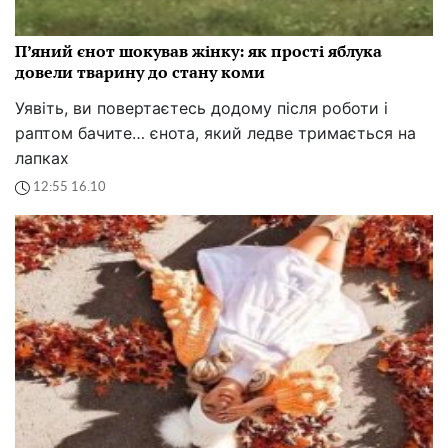
П’яний єнот шокував жінку: як прості яблука
довели тварину до стану коми
Уявіть, ви повертаєтесь додому після роботи і
раптом бачите… єнота, який ледве тримається на
лапках
12:55 16.10