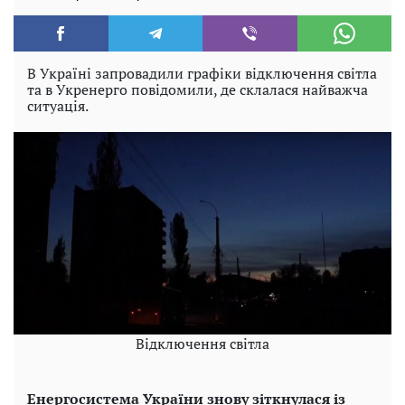
В Україні запровадили графіки відключення світла
та в Укренерго повідомили, де склалася найважча
ситуація.
Відключення світла
Енергосистема України знову зіткнулася із