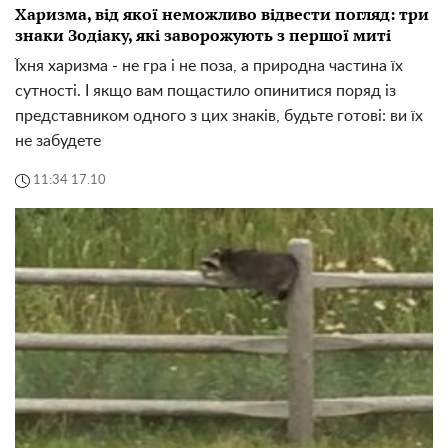
Харизма, від якої неможливо відвести погляд: три
знаки Зодіаку, які заворожують з першої миті
Їхня харизма - не гра і не поза, а природна частина їх
сутності. І якщо вам пощастило опинитися поряд із
представником одного з цих знаків, будьте готові: ви їх
не забудете
11:34 17.10