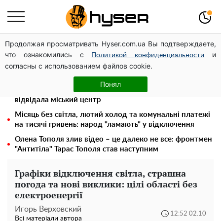
Продолжая просматривать Hyser.com.ua Вы подтверждаете,
Українська авіатранспортна асоціація звернулася до
что ознакомились с
и
Мінфіну із закликом уніфікувати оподаткування
Политикой конфиденциальности
согласны с использованием файлов cookie.
авіалізингу
У Києві військовослужбовці можуть безоплатно
Понял
зберегти репродуктивні клітини: Тетяна Мостепан
відвідала міський центр
Місяць без світла, лютий холод та комунальні платежі
на тисячі гривень: народ "ламають" у відключення
Олена Тополя злив відео – це далеко не все: фронтмен
"Антитіла" Тарас Тополя став наступним
Графіки відключення світла, страшна
погода та нові виклики: цілі області без
електроенергії
Игорь Верховский
12:52 02.10
Всі матеріали автора