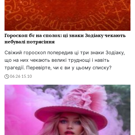
Гороскоп б'є на сполох: ці знаки Зодіаку чекають
небувалі потрясіння
Свіжий гороскоп попередив ці три знаки Зодіаку,
що на них чекають великі труднощі і навіть
трагедії. Перевірте, чи є ви у цьому списку?
06:26 15.10