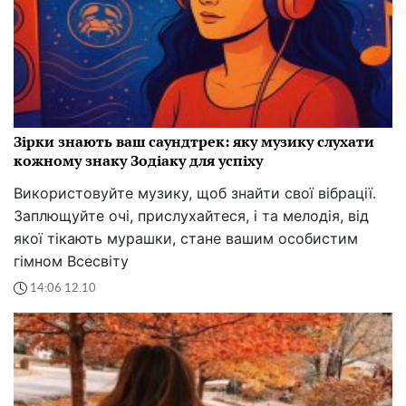
Зірки знають ваш саундтрек: яку музику слухати
кожному знаку Зодіаку для успіху
Використовуйте музику, щоб знайти свої вібрації.
Заплющуйте очі, прислухайтеся, і та мелодія, від
якої тікають мурашки, стане вашим особистим
гімном Всесвіту
14:06 12.10