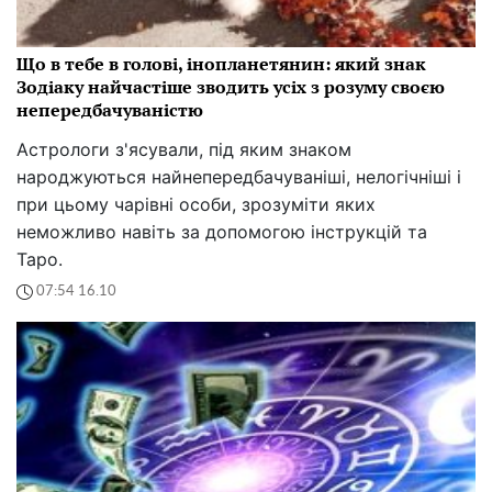
Що в тебе в голові, інопланетянин: який знак
Зодіаку найчастіше зводить усіх з розуму своєю
непередбачуваністю
Астрологи з'ясували, під яким знаком
народжуються найнепередбачуваніші, нелогічніші і
при цьому чарівні особи, зрозуміти яких
неможливо навіть за допомогою інструкцій та
Таро.
07:54 16.10