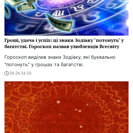
Гроші, удача і успіх: ці знаки Зодіаку "потонуть" у
багатстві. Гороскоп назвав улюбленців Всесвіту
Гороскоп виділив знаки Зодіаку, які буквально
"потонуть" у грошах та багатстві.
06:26 16.10