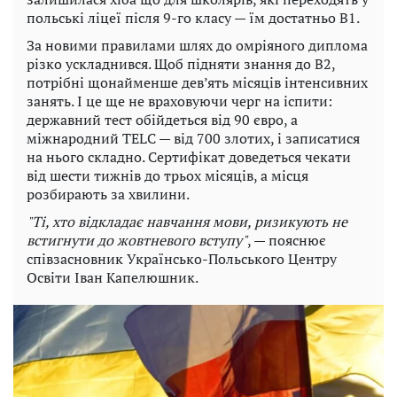
польські ліцеї після 9-го класу — їм достатньо B1.
За новими правилами шлях до омріяного диплома
різко ускладнився. Щоб підняти знання до B2,
потрібні щонайменше дев’ять місяців інтенсивних
занять. І це ще не враховуючи черг на іспити:
державний тест обійдеться від 90 євро, а
міжнародний TELC — від 700 злотих, і записатися
на нього складно. Сертифікат доведеться чекати
від шести тижнів до трьох місяців, а місця
розбирають за хвилини.
"Ті, хто відкладає навчання мови, ризикують не
встигнути до жовтневого вступу"
, — пояснює
співзасновник Українсько-Польського Центру
Освіти Іван Капелюшник.