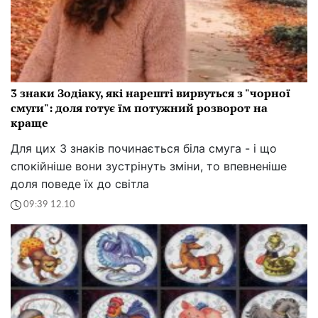
3 знаки Зодіаку, які нарешті вирвуться з "чорної
смуги": доля готує їм потужний розворот на
краще
Для цих 3 знаків починається біла смуга - і що
спокійніше вони зустрінуть зміни, то впевненіше
доля поведе їх до світла
09:39 12.10