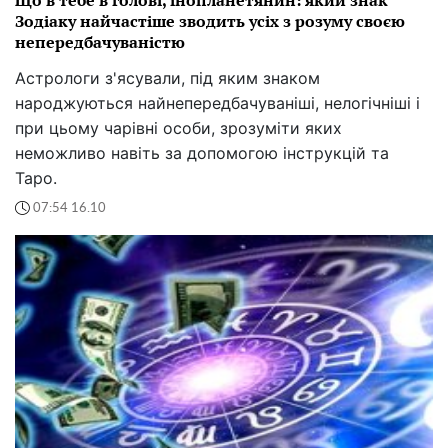
Що в тебе в голові, інопланетянин: який знак
Зодіаку найчастіше зводить усіх з розуму своєю
непередбачуваністю
Астрологи з'ясували, під яким знаком
народжуються найнепередбачуваніші, нелогічніші і
при цьому чарівні особи, зрозуміти яких
неможливо навіть за допомогою інструкцій та
Таро.
07:54 16.10