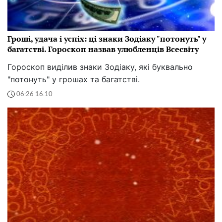
Гроші, удача і успіх: ці знаки Зодіаку "потонуть" у
багатстві. Гороскоп назвав улюбленців Всесвіту
Гороскоп виділив знаки Зодіаку, які буквально
"потонуть" у грошах та багатстві.
06:26 16.10