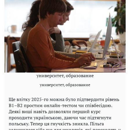
университет, образование
университет, образование
Ще влітку 2025-го можна було підтвердити рівень
B1–B2 простим онлайн-тестом чи співбесідою.
Деякі виші навіть дозволяли перший курс
проходити українською, даючи час підтягнути
польську. Тепер ця гнучкість зникла. Пільга
залишилася хіба що для школярів, які переходять у