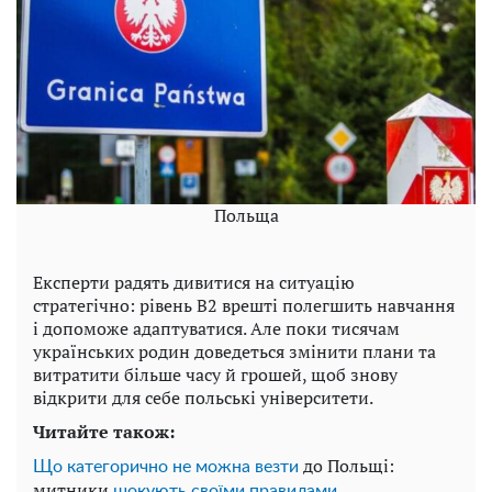
Польща
Експерти радять дивитися на ситуацію
стратегічно: рівень B2 врешті полегшить навчання
і допоможе адаптуватися. Але поки тисячам
українських родин доведеться змінити плани та
витратити більше часу й грошей, щоб знову
відкрити для себе польські університети.
Читайте також:
до Польщі:
Що категорично не можна везти
митники
шокують своїми правилами.