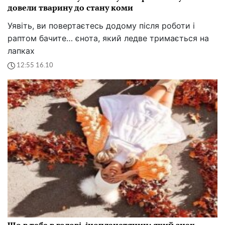
довели тварину до стану коми
Уявіть, ви повертаєтесь додому після роботи і
раптом бачите… єнота, який ледве тримається на
лапках
12:55 16.10