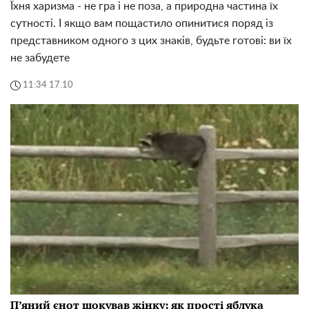
Їхня харизма - не гра і не поза, а природна частина їх
сутності. І якщо вам пощастило опинитися поряд із
представником одного з цих знаків, будьте готові: ви їх
не забудете
11:34 17.10
П’яний єнот шокував жінку: як прості яблука