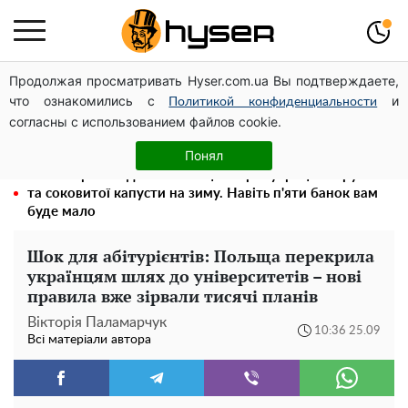
Продолжая просматривать Hyser.com.ua Вы подтверждаете,
Гола Олена Тополя у цікавих позах змусила відвисати
что ознакомились с
и
щелепи: злив відео – було лише початком
Политикой конфиденциальности
согласны с использованием файлов cookie.
Повністю гола Анна Трінчер блиснула "принадами":
таких розмірів ви ще не бачили
Понял
Весь секрет в одній таблетці аспірину: рецепт хрумкої
та соковитої капусти на зиму. Навіть п'яти банок вам
буде мало
Шок для абітурієнтів: Польща перекрила
українцям шлях до університетів – нові
правила вже зірвали тисячі планів
Вікторія Паламарчук
10:36 25.09
Всі матеріали автора