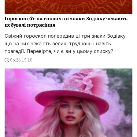
Гороскоп б'є на сполох: ці знаки Зодіаку чекають
небувалі потрясіння
Свіжий гороскоп попередив ці три знаки Зодіаку,
що на них чекають великі труднощі і навіть
трагедії. Перевірте, чи є ви у цьому списку?
06:26 15.10