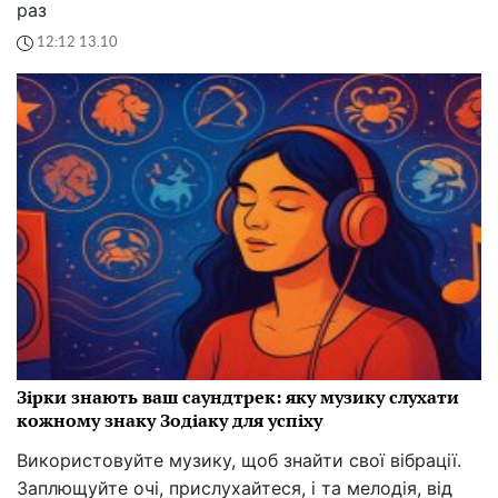
раз
12:12 13.10
Зірки знають ваш саундтрек: яку музику слухати
кожному знаку Зодіаку для успіху
Використовуйте музику, щоб знайти свої вібрації.
Заплющуйте очі, прислухайтеся, і та мелодія, від