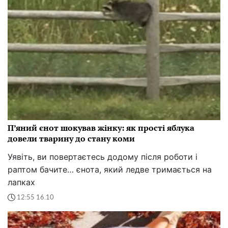
П’яний єнот шокував жінку: як прості яблука
довели тварину до стану коми
Уявіть, ви повертаєтесь додому після роботи і
раптом бачите… єнота, який ледве тримається на
лапках
12:55 16.10