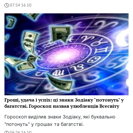
07:54 16.10
Гроші, удача і успіх: ці знаки Зодіаку "потонуть" у
багатстві. Гороскоп назвав улюбленців Всесвіту
Гороскоп виділив знаки Зодіаку, які буквально
"потонуть" у грошах та багатстві.
06:26 16.10