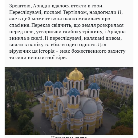
Зрештою, Аріадні вдалося втекти в гори.
Переслідувачі, послані Тертіллом, наздогнали її,
але в цей момент вона палко молилася про
спасіння. Переказ свідчить, що земля розкрилася
перед нею, утворивши глибоку тріщину, і Аріадна
зникла в скелі. Її переслідувачі, налякані дивом,
впали в паніку та вбили один одного. Для
віруючих ця історія – знак божественного захисту
та сили непохитної віри.