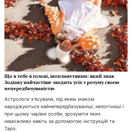
Що в тебе в голові, інопланетянин: який знак
Зодіаку найчастіше зводить усіх з розуму своєю
непередбачуваністю
Астрологи з'ясували, під яким знаком
народжуються найнепередбачуваніші, нелогічніші і
при цьому чарівні особи, зрозуміти яких
неможливо навіть за допомогою інструкцій та
Таро.