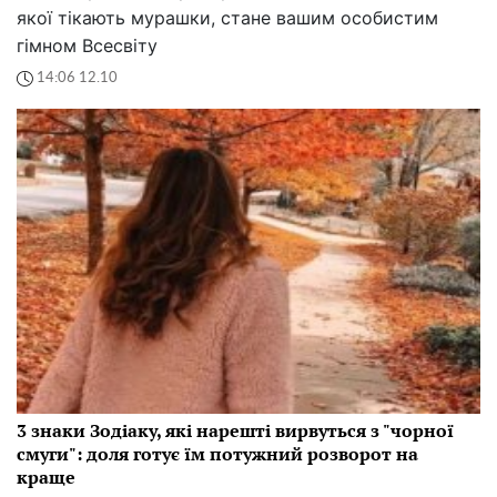
якої тікають мурашки, стане вашим особистим
гімном Всесвіту
14:06 12.10
3 знаки Зодіаку, які нарешті вирвуться з "чорної
смуги": доля готує їм потужний розворот на
краще