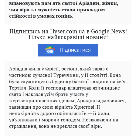
вшановують пам'ять святої Аріадни, жінки,
чия віра та мужність стали прикладом
стійкості в умовах гонінь.
Підпишись на Hyser.com.ua в Google News!
Тільки найяскравіші новини!
Підписатися
Аріадна жила у Фрігії, регіоні, який зараз є
частиною сучасної Туреччини, у II столітті. Вона
була служницею в будинку багатої людини на ім'я
Тертілл. Коли її господар влаштував язичницьке
свято і наказав усім брати участь у
жертвоприношеннях ідолам, Аріадна відмовилася,
заявивши про свою вірність Христові. Її
непокірність дорого обійшлася їй — її били,
ув'язнювали і морили голодом. Незважаючи на
страждання, вона не зреклася своєї віри.