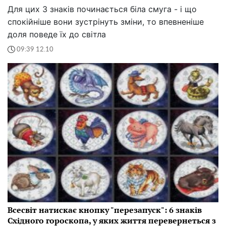
Для цих 3 знаків починається біла смуга - і що
спокійніше вони зустрінуть зміни, то впевненіше
доля поведе їх до світла
09:39 12.10
Всесвіт натискає кнопку "перезапуск": 6 знаків
Східного гороскопа, у яких життя перевернеться з