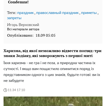
Теги:
,
,
,
праздник
православный праздник
приметы
запреты
Игорь Верховский
Всі матеріали автора
Опубліковано:
18.09 05:05
Харизма, від якої неможливо відвести погляд: три
знаки Зодіаку, які заворожують з першої миті
Їхня харизма - не гра і не поза, а природна частина їх
сутності. І якщо вам пощастило опинитися поряд із
представником одного з цих знаків, будьте готові: ви їх
не забудете
11:34 17.10