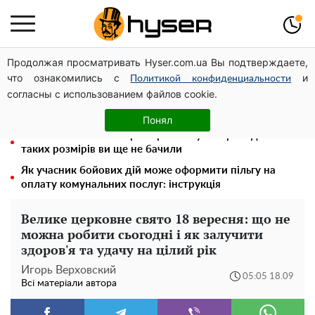
Продолжая просматривать Hyser.com.ua Вы подтверждаете,
Дрони із націнкою: Олександр Конотопський вивів
что ознакомились с
и
мільйони оборонного бюджету через фіктивну фірму в
Политикой конфиденциальности
согласны с использованием файлов cookie.
Естонії
4 знаки Зодіаку, яким краще не довіряти свої секрети
Понял
Повністю гола Анна Трінчер блиснула "принадами":
таких розмірів ви ще не бачили
Як учасник бойових дій може оформити пільгу на
оплату комунальних послуг: інструкція
Велике церковне свято 18 вересня: що не
можна робити сьогодні і як залучити
здоров'я та удачу на цілий рік
Игорь Верховский
05:05 18.09
Всі матеріали автора