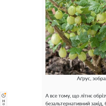
Аґрус, зобр
А все тому, що літнє обрі
безальтернативний захід, 