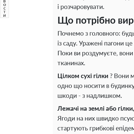
і розчаровувати.
Що потрібно вирі
Почнемо з головного: буд
із саду. Уражені пагони це
Поки ви роздумуєте, вони
тканинах.
Цілком сухі гілки
? Вони ме
одно що носити в будинку 
шкоди - з надлишком.
Лежачі на землі або гілки
Ягоди на них швидко псуют
стартують грибкові епідем