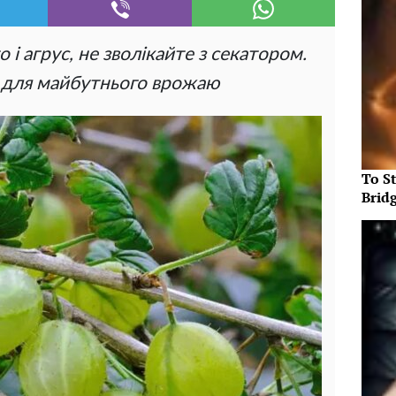
 і агрус, не зволікайте з секатором.
 а для майбутнього врожаю
To S
Brid