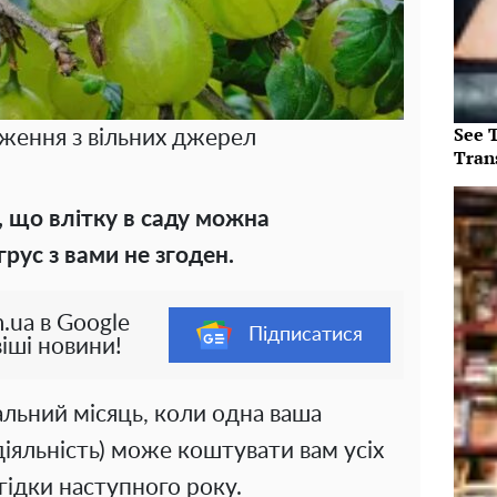
See T
аження з вільних джерел
Tran
 що влітку в саду можна
грус з вами не згоден.
.ua в Google
Підписатися
іші новини!
альний місяць, коли одна ваша
здіяльність) може коштувати вам усіх
ягідки наступного року.