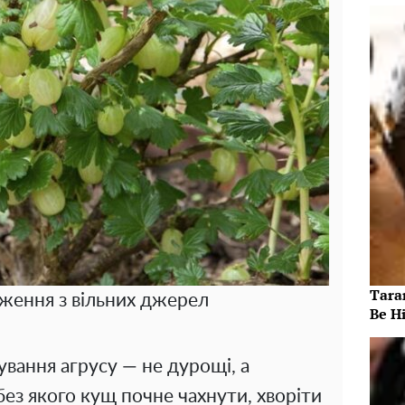
Taran
аження з вільних джерел
Be Hi
зування агрусу — не дурощі, а
без якого кущ почне чахнути, хворіти