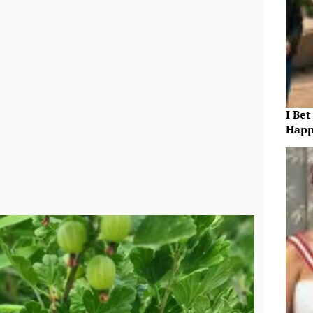
I Bet
Happ