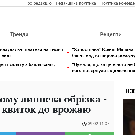
Про редакцію
Редакційна політика
Політика конфіде
Тренди
Рецепти
комунальні платежі на тисячі
"Холостячка" Ксенія Мішина
ючення
бікіні: надто широко розсун
епт салату з баклажанів,
"Думали, що за це нічого не 
кого повернули відключення 
НО
чому липнева обрізка -
а квиток до врожаю
09:02 11.07