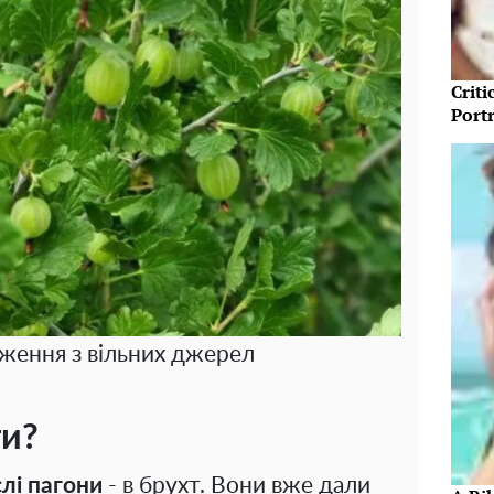
Crit
Port
аження з вільних джерел
ти?
слі пагони
- в брухт. Вони вже дали