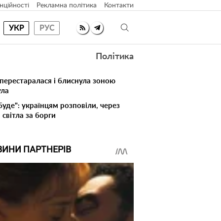
нційності
Рекламна політика
Контакти
УКР
РУС
Політика
 перестаралася і блиснула зоною
ула
буде": українцям розповіли, через
світла за борги
ВИНИ ПАРТНЕРІВ