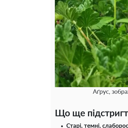
Аґрус, зобр
Що ще підстриг
Старі, темні, слаборо