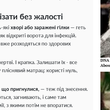
зати без жалості
ь-які
хворі або заражені гілки
— геть
 як відкриті ворота для інфекцій.
 вже розходяться по здорових
DNA 
ртві. І крапка. Залишати їх - все
Abou
пліснявий матрац: користі нуль,
, що пригнулися,
— теж під знесення.
ься, загнивають, і саме там
ії, з якими потім не впоратися.