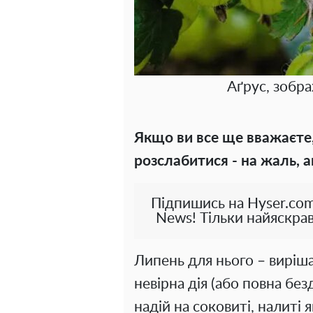
Аґрус, зобр
Якщо ви все ще вважаєте,
розслабитися - на жаль, а
Підпишись на Hyser.com
News! Тільки найяскрав
Липень для нього – виріш
невірна дія (або повна бе
надій на соковиті, налиті 