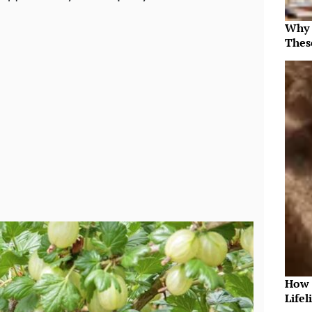
Why 
Thes
How 
Lifel