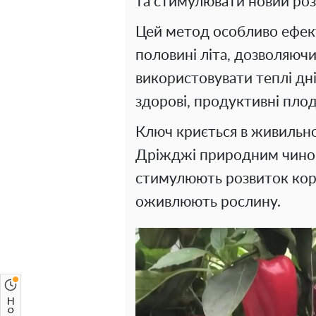
та стимулювати новий роз
Цей метод особливо ефек
половині літа, дозволяю
використовувати теплі дн
здорові, продуктивні плод
Ключ криється в живильно
Дріжджі природним чино
стимулюють розвиток корен
оживлюють рослину.