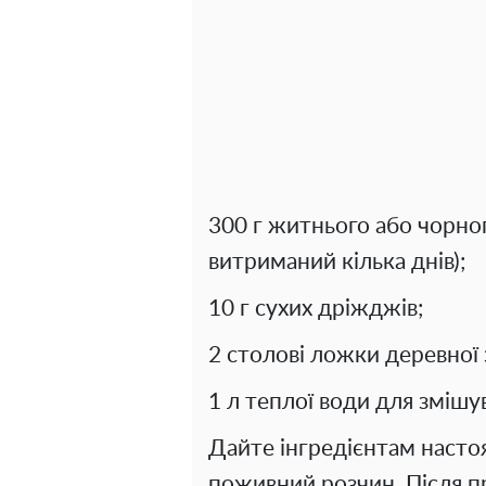
300 г житнього або чорног
витриманий кілька днів);
10 г сухих дріжджів;
2 столові ложки деревної 
1 л теплої води для змішув
Дайте інгредієнтам насто
поживний розчин. Після п