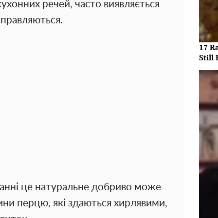
кухонних речей, часто виявляється
справляються.
17 R
Still 
ванні це натуральне добриво може
ни перцю, які здаються хирлявими,