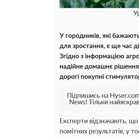
У
У городників, які бажаю
для зростання, є ще час д
Згідно з інформацією агро
надійне домашнє рішення
дорогі покупні стимулято
Підпишись на Hyser.com
News! Тільки найяскрав
Експерти відзначають, що
помітних результатів, у т