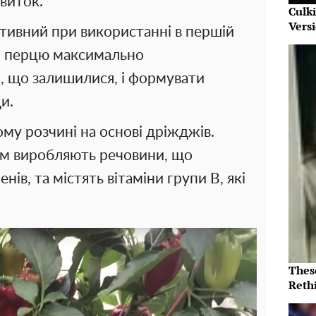
виток.
Culk
Vers
тивний при використанні в першій
чи перцю максимально
і, що залишилися, і формувати
и.
му розчині на основі дріжджів.
м виробляють речовини, що
ів, та містять вітаміни групи В, які
Thes
Reth