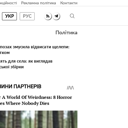
нційності
Рекламна політика
Контакти
УКР
РУС
Політика
 позах змусила відвисати щелепи:
атком
ять для села: як виглядав
ської збірки
ВИНИ ПАРТНЕРІВ
r A World Of Weirdness: 8 Horror
es Where Nobody Dies