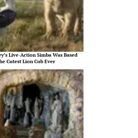
ey’s Live-Action Simba Was Based
he Cutest Lion Cub Ever