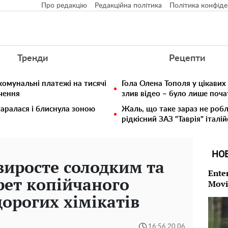
Про редакцію
Редакційна політика
Політика конфіде
Тренди
Рецепти
комунальні платежі на тисячі
Гола Олена Тополя у цікавих
ючення
злив відео – було лише поч
таралася і блиснула зоною
Жаль, що таке зараз не робл
рідкісний ЗАЗ "Таврія" італій
НО
иросте солодким та
Ente
рет копійчаного
Movi
дорогих хімікатів
16:56 20.06