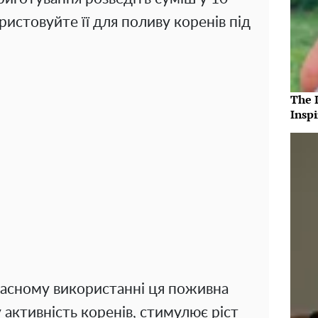
ристовуйте її для поливу коренів під
The 
Insp
часному використанні ця поживна
активність коренів, стимулює ріст