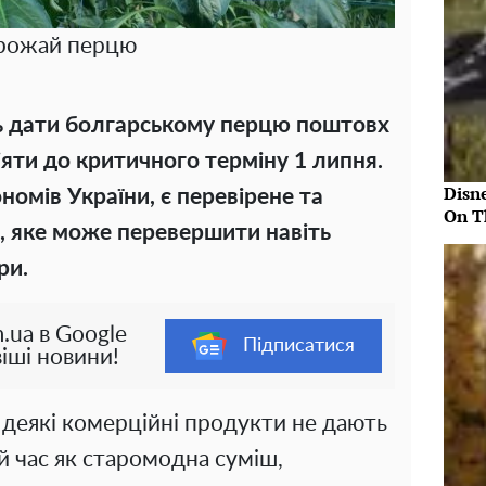
рожай перцю
ть дати болгарському перцю поштовх
іяти до критичного терміну 1 липня.
Disn
номів України, є перевірене та
On T
, яке може перевершити навіть
ри.
.ua в Google
Підписатися
іші новини!
 деякі комерційні продукти не дають
ой час як старомодна суміш,