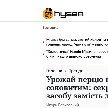
Головна
Місяць без світла, лютий холод та 
гривень: народ "ламають" у відкл
"Холостячка" Ксенія Мішина перес
бікіні: надто широко розсунула
Головна
Тренди
Урожай перцю в
соковитим: сек
засобу замість 
Игорь Верховский