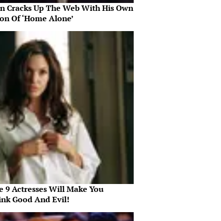
in Cracks Up The Web With His Own
ion Of ‘Home Alone’
e 9 Actresses Will Make You
ink Good And Evil!