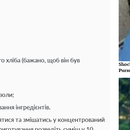
о хліба (бажано, щоб він був
Shoc
Purs
золи;
ання інгредієнтів.
ятися та змішатись у концентрований
риготування розведіть суміш у 10