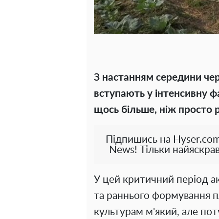
З настанням середини чер
вступають у інтенсивну фа
щось більше, ніж просто 
Підпишись на Hyser.com
News! Тільки найяскрав
У цей критичний період а
та раннього формування п
культурам м'який, але по