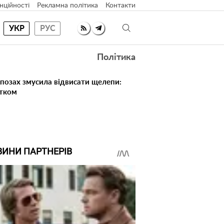
нційності
Рекламна політика
Контакти
УКР
РУС
Політика
 позах змусила відвисати щелепи:
атком
ВИНИ ПАРТНЕРІВ