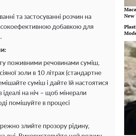
Maca
New 
анні та застосуванні розчин на
Plast
високоефективною добавкою для
Mode
.
и:
ту поживними речовинами суміш,
іяної золи в 10 літрах (стандартне
емішайте суміш і дайте їй настоятися
 ідеалі на ніч – щоб мінерали
оді помішуйте в процесі
режно злийте прозору рідину,