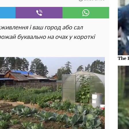
дживлення і ваш город або сал
рожай буквально на очах у короткі
The 