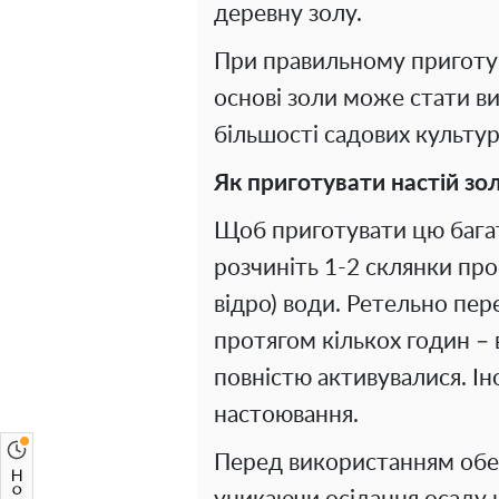
деревну золу.
При правильному приготув
основі золи може стати 
більшості садових культур
Як приготувати настій зол
Щоб приготувати цю бага
розчиніть 1-2 склянки прос
відро) води. Ретельно пер
протягом кількох годин – в
повністю активувалися. Ін
настоювання.
Перед використанням обе