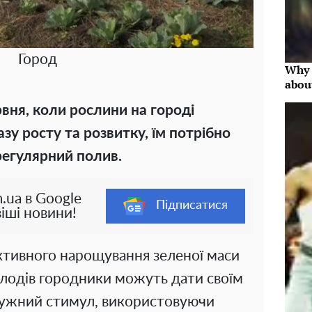
Город
Why 
abou
вня, коли рослини на городі
зу росту та розвитку, їм потрібно
регулярний полив.
.ua в Google
Підписатися
іші новини!
ктивного нарощування зеленої маси
лодів городники можуть дати своїм
тужний стимул, використовуючи