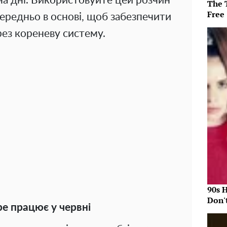
на дні. Використовуйте цей розчин
The T
Free
ередньо в основі, щоб забезпечити
ез кореневу систему.
90s 
Don'
ре працює у червні