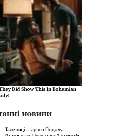
They Did Show This In Bohemian
ody!
танні новини
Таємниці старого Подолу:
5