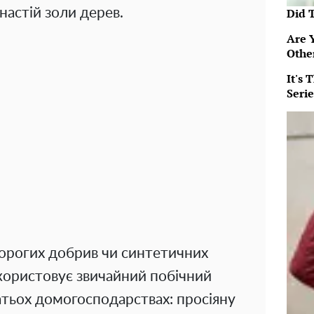
настій золи дерев.
Did 
Are 
Othe
It's
Serie
орогих добрив чи синтетичних
икористовує звичайний побічний
атьох домогосподарствах: просіяну