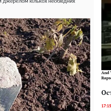
м джерелом кількох необхідних
And 
Raps
Ос
17:1