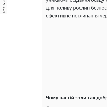
уникаючи осідання осаду 
для поливу рослин безпос
ефективне поглинання чер
Чому настій золи так доб