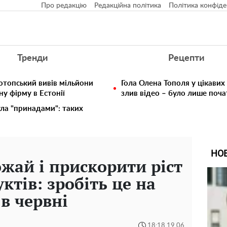
Про редакцію
Редакційна політика
Політика конфіде
Тренди
Рецепти
отопський вивів мільйони
Гола Олена Тополя у цікавих
у фірму в Естонії
злив відео – було лише поч
ула "принадами": таких
НО
ожай і прискорити ріст
уктів: зробіть це на
 в червні
18:18 19.06