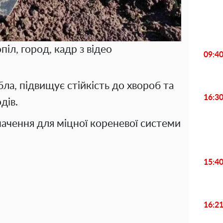
піл, город, кадр з відео
09:4
бла, підвищує стійкість до хвороб та
16:3
дів.
ачення для міцної кореневої системи
15:4
16:2