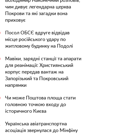
Володимир Наконечний розповів,
чим дивує легендарна церква
Покрови та які загадки вона
приховує
Посол ОБСЄ вдруге відвідав
0
місце російського удару по
житловому будинку на Подолі
Мавіки, зарядні станції та апарати
0
для реанімації: Християнський
корпус передав вантаж на
Запорізький та Покровський
напрямки
Чи може Поштова площа стати
0
головною точкою входу до
історичного Києва
Українська авіатранспортна
1
асоціація звернулася до Мінфіну