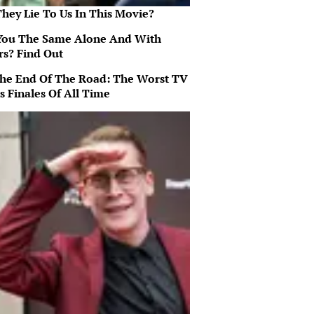
They Lie To Us In This Movie?
You The Same Alone And With
rs? Find Out
 The End Of The Road: The Worst TV
s Finales Of All Time