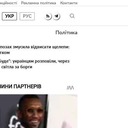
нційності
Рекламна політика
Контакти
УКР
РУС
Політика
 позах змусила відвисати щелепи:
атком
буде": українцям розповіли, через
світла за борги
ВИНИ ПАРТНЕРІВ