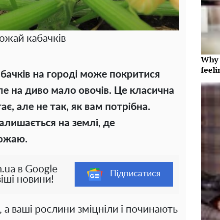
ожай кабачків
Why t
feeli
абачків на городі може покритися
е на диво мало овочів. Це класична
є, але не так, як вам потрібна.
залишається на землі, де
рожаю.
.ua в Google
Підписатися
іші новини!
, а ваші рослини зміцніли і починають