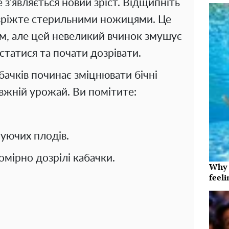
 з'являється новий зріст. Відщипніть
 зріжте стерильними ножицями. Це
м, але цей невеликий вчинок змушує
татися та почати дозрівати.
бачків починає зміцнювати бічні
авжній урожай. Ви помітите:
уючих плодів.
номірно дозрілі кабачки.
Why t
feeli