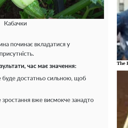
Кабачки
ина починає вкладатися у
присутність.
The 
ультати, час має значення:
не буде достатньо сильною, щоб
не зростання вже висмокче занадто