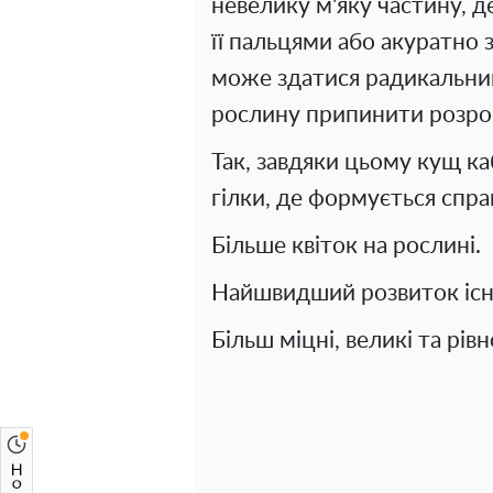
невелику м'яку частину, де
її пальцями або акуратно
може здатися радикальни
рослину припинити розрос
Так, завдяки цьому кущ ка
гілки, де формується спр
Більше квіток на рослині.
Найшвидший розвиток існ
Більш міцні, великі та рів