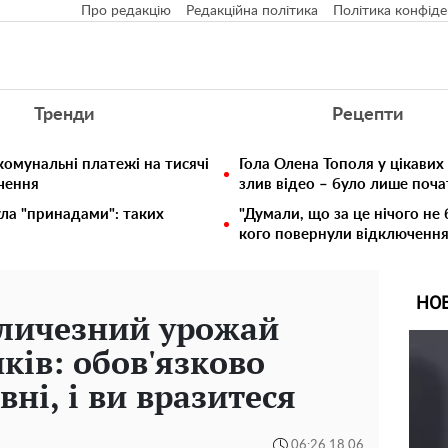
Про редакцію
Редакційна політика
Політика конфіде
Тренди
Рецепти
комунальні платежі на тисячі
Гола Олена Тополя у цікавих
ючення
злив відео – було лише поч
ула "принадами": таких
"Думали, що за це нічого не 
кого повернули відключення 
НО
еличезний урожай
ків: обов'язково
вні, і ви вразитеся
06:26 18.06