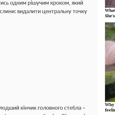
тись одним рішучим кроком, який
What
слини: видалити центральну точку
She's
Why t
лодший кінчик головного стебла –
feeli