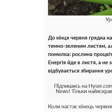
Ур
До кінця червня грядка к
темно-зеленим листям, ал
помилка: рослина процвіта
Енергія йде в листя, а не 
відбувається збирання у
Підпишись на Hyser.com
News! Тільки найяскрав
Коли настає кінець червня