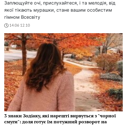
Заплющуйте очі, прислухайтеся, і та мелодія, від
якої тікають мурашки, стане вашим особистим
гімном Всесвіту
14:06 12.10
3 знаки Зодіаку, які нарешті вирвуться з "чорної
смуги": доля готує їм потужний розворот на