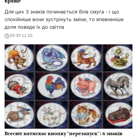
краще
Для цих 3 знаків починається біла смуга - і що
спокійніше вони зустрінуть зміни, то впевненіше
доля поведе їх до світла
09:39 12.10
Всесвіт натискає кнопку "перезапуск": 6 знаків