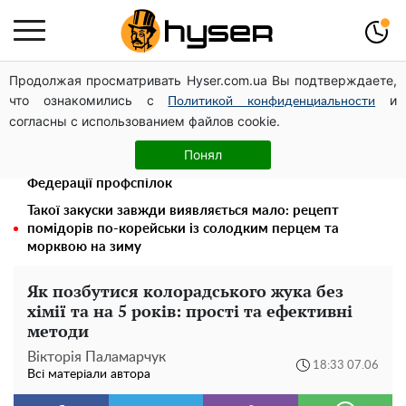
Продолжая просматривать Hyser.com.ua Вы подтверждаете,
Дрони із націнкою: Олександр Конотопський вивів
что ознакомились с
и
мільйони оборонного бюджету через фіктивну фірму в
Политикой конфиденциальности
согласны с использованием файлов cookie.
Естонії
Павло Прудніков та його дивовижна кар'єра від актора
Понял
у російському театрі до номінанта у керівники
Федерації профспілок
Такої закуски завжди виявляється мало: рецепт
помідорів по-корейськи із солодким перцем та
морквою на зиму
Як позбутися колорадського жука без
хімії та на 5 років: прості та ефективні
методи
Вікторія Паламарчук
18:33 07.06
Всі матеріали автора