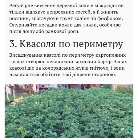
Регулярне внесення деревної золи в міжряддя не
тільки відлякує непроханих гостей, а й живить
рослини, збагачуючи ґрунт калієм та фосфором.
Опуривайте посадки кожні два тижні, особливо
після дощу або ранкової роси.
3. Квасоля по периметру
Висаджування квасолі по периметру картопляних
грядок створює невидимий захисний бар'єр. Запах
квасолі діє на колорадських жуків гнітюче, і вони
намагаються облітати такі ділянки стороною.