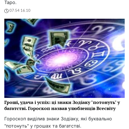
Таро.
07:54 16.10
Гроші, удача і успіх: ці знаки Зодіаку "потонуть" у
багатстві. Гороскоп назвав улюбленців Всесвіту
Гороскоп виділив знаки Зодіаку, які буквально
"потонуть" у грошах та багатстві.