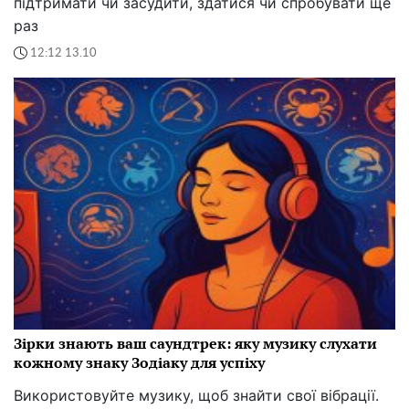
підтримати чи засудити, здатися чи спробувати ще
раз
12:12 13.10
Зірки знають ваш саундтрек: яку музику слухати
кожному знаку Зодіаку для успіху
Використовуйте музику, щоб знайти свої вібрації.