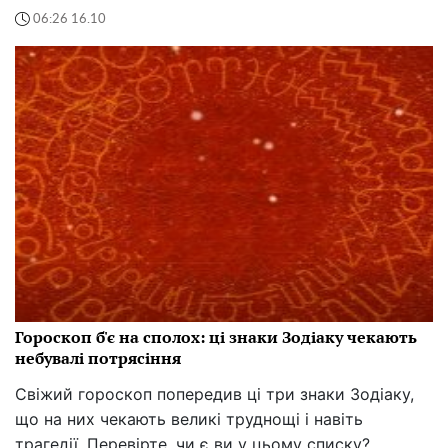
06:26 16.10
Гороскоп б'є на сполох: ці знаки Зодіаку чекають
небувалі потрясіння
Свіжий гороскоп попередив ці три знаки Зодіаку,
що на них чекають великі труднощі і навіть
трагедії. Перевірте, чи є ви у цьому списку?