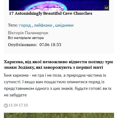
Теги:
,
,
город
лайфхаки
шкідники
Вікторія Паламарчук
Всі матеріали автора
Опубліковано:
07.06 18:33
Харизма, від якої неможливо відвести погляд: три
знаки Зодіаку, які заворожують з першої миті
Їхня харизма - не гра і не поза, а природна частина їх
сутності. І якщо вам пощастило опинитися поряд із
представником одного з цих знаків, будьте готові: ви їх
не забудете
11:34 17.10