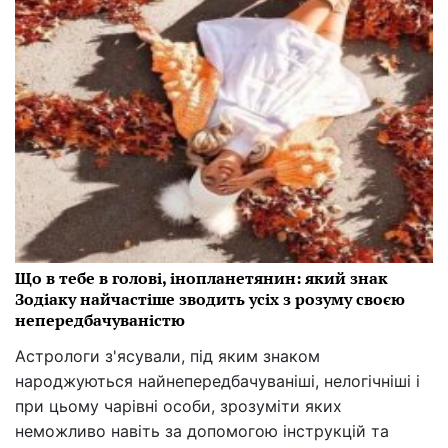
Що в тебе в голові, інопланетянин: який знак
Зодіаку найчастіше зводить усіх з розуму своєю
непередбачуваністю
Астрологи з'ясували, під яким знаком
народжуються найнепередбачуваніші, нелогічніші і
при цьому чарівні особи, зрозуміти яких
неможливо навіть за допомогою інструкцій та