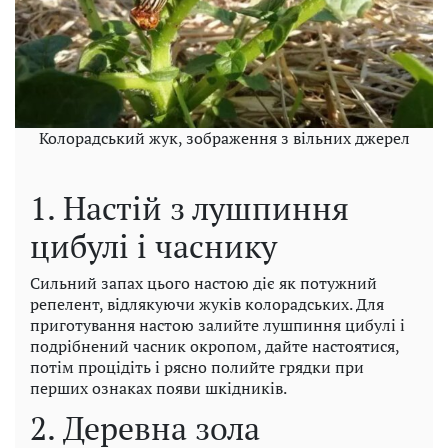
Колорадський жук, зображення з вільних джерел
1. Настій з лушпиння
цибулі і часнику
Сильний запах цього настою діє як потужний
репелент, відлякуючи жуків колорадських. Для
приготування настою залийте лушпиння цибулі і
подрібнений часник окропом, дайте настоятися,
потім процідіть і рясно полийте грядки при
перших ознаках появи шкідників.
2. Деревна зола