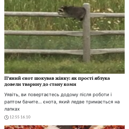
П’яний єнот шокував жінку: як прості яблука
довели тварину до стану коми
Уявіть, ви повертаєтесь додому після роботи і
раптом бачите… єнота, який ледве тримається на
лапках
12:55 16.10