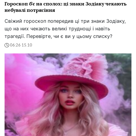
Гороскоп б'є на сполох: ці знаки Зодіаку чекають
небувалі потрясіння
Свіжий гороскоп попередив ці три знаки Зодіаку,
що на них чекають великі труднощі і навіть
трагедії. Перевірте, чи є ви у цьому списку?
06:26 15.10