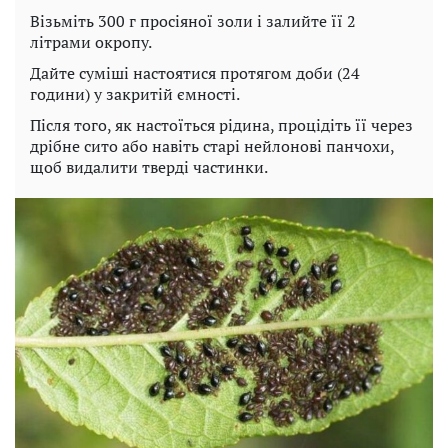
Візьміть 300 г просіяної золи і залийте її 2
літрами окропу.
Дайте суміші настоятися протягом доби (24
години) у закритій ємності.
Після того, як настоїться рідина, процідіть її через
дрібне сито або навіть старі нейлонові панчохи,
щоб видалити тверді частинки.