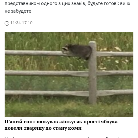
представником одного з цих знаків, будьте готові: ви їх
не забудете
11:34 17.10
П’яний єнот шокував жінку: як прості яблука
довели тварину до стану коми