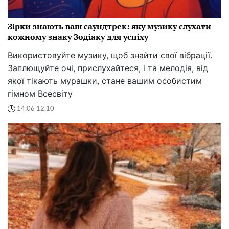
Зірки знають ваш саундтрек: яку музику слухати
кожному знаку Зодіаку для успіху
Використовуйте музику, щоб знайти свої вібрації.
Заплющуйте очі, прислухайтеся, і та мелодія, від
якої тікають мурашки, стане вашим особистим
гімном Всесвіту
14:06 12.10