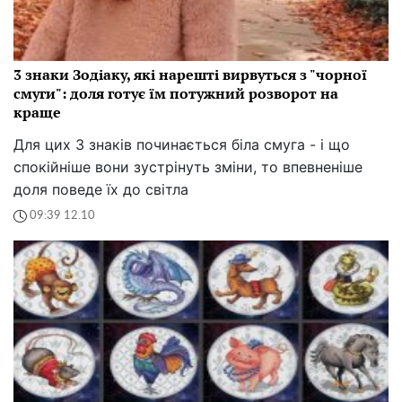
3 знаки Зодіаку, які нарешті вирвуться з "чорної
смуги": доля готує їм потужний розворот на
краще
Для цих 3 знаків починається біла смуга - і що
спокійніше вони зустрінуть зміни, то впевненіше
доля поведе їх до світла
09:39 12.10