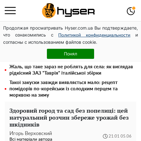
Продолжая просматривать Hyser.com.ua Вы подтверждаете,
Дрони із націнкою: Олександр Конотопський вивів
что ознакомились с
и
мільйони оборонного бюджету через фіктивну фірму в
Политикой конфиденциальности
согласны с использованием файлов cookie.
Естонії
Повністю гола Анна Трінчер блиснула "принадами":
Понял
таких розмірів ви ще не бачили
Жаль, що таке зараз не роблять для села: як виглядав
рідкісний ЗАЗ "Таврія" італійської збірки
Такої закуски завжди виявляється мало: рецепт
помідорів по-корейськи із солодким перцем та
морквою на зиму
Здоровий город та сад без попелиці: цей
натуральний розчин збереже урожай без
шкідників
Игорь Верховский
21:01 05.06
Всі матеріали автора