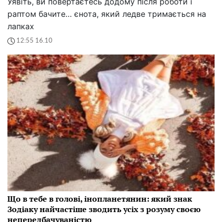
Уявіть, ви повертаєтесь додому після роботи і
раптом бачите… єнота, який ледве тримається на
лапках
12:55 16.10
Що в тебе в голові, інопланетянин: який знак
Зодіаку найчастіше зводить усіх з розуму своєю
непередбачуваністю