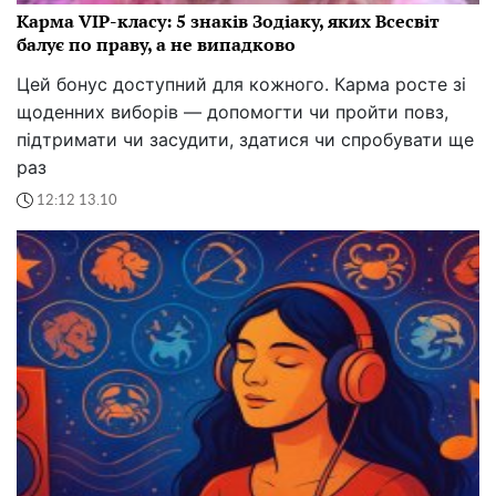
Карма VIP-класу: 5 знаків Зодіаку, яких Всесвіт
балує по праву, а не випадково
Цей бонус доступний для кожного. Карма росте зі
щоденних виборів — допомогти чи пройти повз,
підтримати чи засудити, здатися чи спробувати ще
раз
12:12 13.10