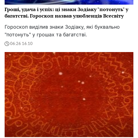
Гроші, удача і успіх: ці знаки Зодіаку "потонуть" у
багатстві. Гороскоп назвав улюбленців Всесвіту
Гороскоп виділив знаки Зодіаку, які буквально
"потонуть" у грошах та багатстві.
06:26 16.10