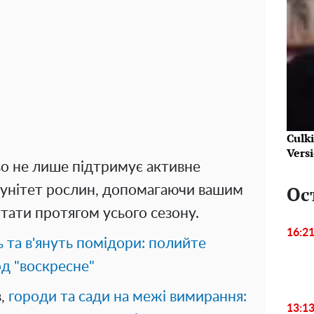
Culk
Vers
во не лише підтримує активне
Ос
імунітет рослин, допомагаючи вашим
тати протягом усього сезону.
16:2
 та в'януть помідори: полийте
од "воскресне"
в,
городи та сади на межі вимирання:
13:1