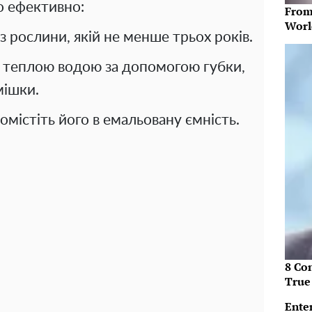
о ефективно:
From
Worl
з рослини, якій не менше трьох років.
 теплою водою за допомогою губки,
мішки.
омістіть його в емальовану ємність.
8 Co
True
Ente