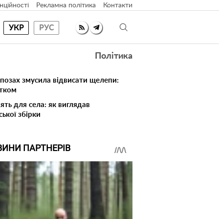
нційності
Рекламна політика
Контакти
УКР
РУС
Політика
 позах змусила відвисати щелепи:
атком
ять для села: як виглядав
ської збірки
ВИНИ ПАРТНЕРІВ