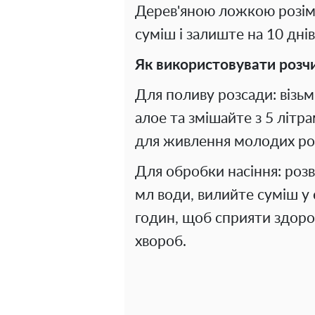
Дерев'яною ложкою розімн
суміш і залиште на 10 днів
Як використовувати розч
Для поливу розсади: візь
алое та змішайте з 5 літ
для живлення молодих ро
Для обробки насіння: розв
мл води, вилийте суміш у є
годин, щоб сприяти здоро
хвороб.