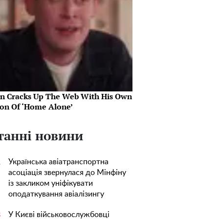
in Cracks Up The Web With His Own
ion Of ‘Home Alone’
танні новини
Українська авіатранспортна
1
асоціація звернулася до Мінфіну
із закликом уніфікувати
оподаткування авіалізингу
У Києві військовослужбовці
3