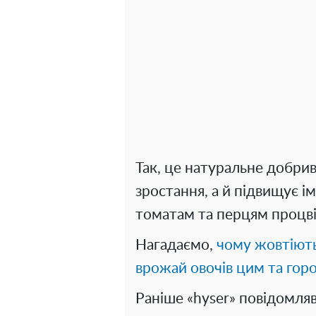
Так, це натуральне добри
зростання, а й підвищує 
томатам та перцям процві
Нагадаємо,
чому жовтіють
врожай овочів цим та гор
Раніше «hyser» повідомля