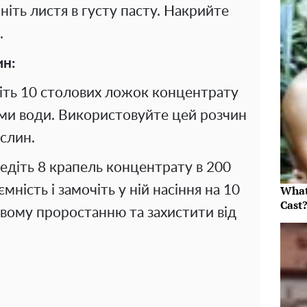
іть листя в густу пасту. Накрийте
.
ин:
міть 10 столових ложок концентрату
рами води. Використовуйте цей розчин
слин.
едіть 8 крапель концентрату в 200
мність і замочіть у ній насіння на 10
What
Cast
вому проростанню та захистити від