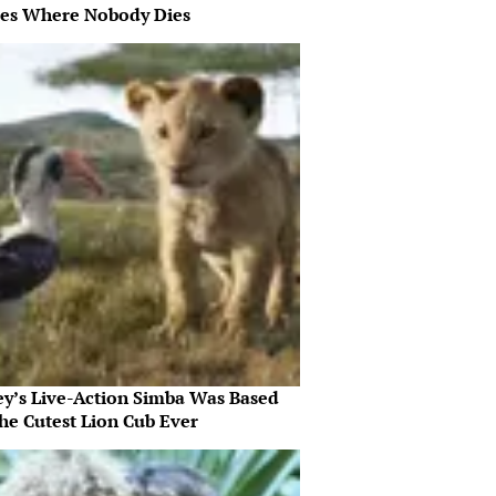
es Where Nobody Dies
ey’s Live-Action Simba Was Based
he Cutest Lion Cub Ever