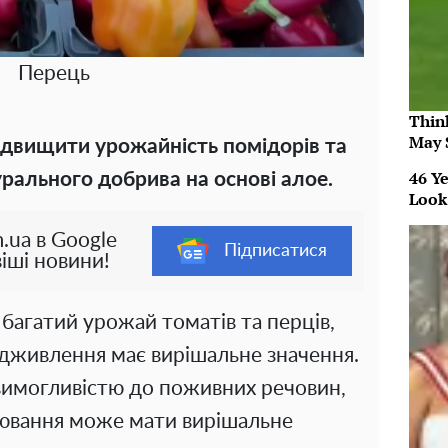
Перець
Thin
May 
ідвищити урожайність помідорів та
46 Ye
рального добрива на основі алое.
Look
.ua в Google
Підписатися
іші новини!
багатий урожай томатів та перців,
ідживлення має вирішальне значення.
 вимогливістю до поживних речовин,
лювання може мати вирішальне