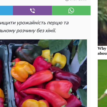
вищити урожайність перцю та
ьному розчину без хімії.
Why 
abou