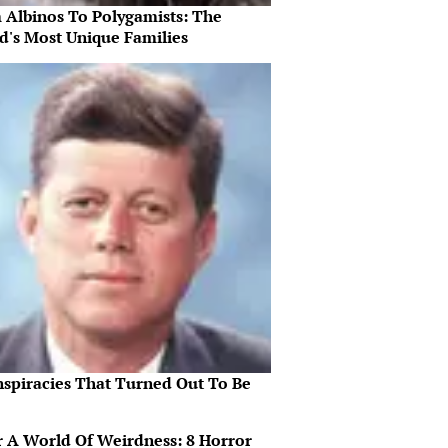
 Albinos To Polygamists: The
d's Most Unique Families
nspiracies That Turned Out To Be
r A World Of Weirdness: 8 Horror