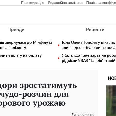
Про редакцію
Редакційна політика
Політика конфіде
Тренди
Рецепти
ія звернулася до Мінфіну із
Гола Олена Тополя у цікавих
ня авіалізингу
злив відео – було лише поч
мити пільгу на оплату
Жаль, що таке зараз не робл
рідкісний ЗАЗ "Таврія" італій
НО
дори зростатимуть
​​чудо-розчин для
орового урожаю
09:59 23.05