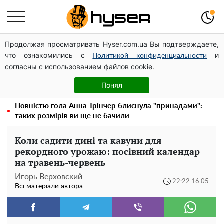
Продолжая просматривать Hyser.com.ua Вы подтверждаете,
Чи може Поштова площа стати головною точкою
что ознакомились с
и
входу до історичного Києва
Политикой конфиденциальности
согласны с использованием файлов cookie.
Павло Прудніков та його дивовижна кар'єра від актора
у російському театрі до номінанта у керівники
Понял
Федерації профспілок
Повністю гола Анна Трінчер блиснула "принадами":
таких розмірів ви ще не бачили
Коли садити дині та кавуни для
рекордного урожаю: посівний календар
на травень-червень
Игорь Верховский
22:22 16.05
Всі матеріали автора