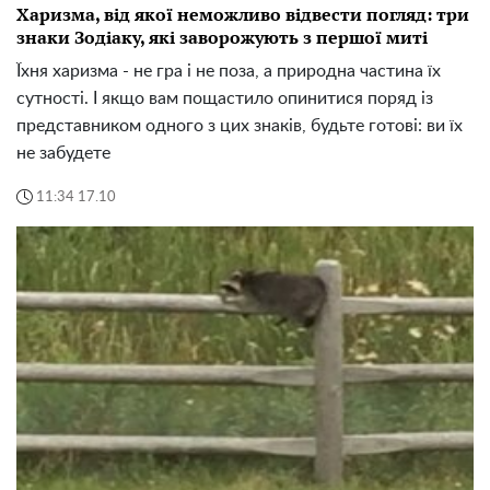
Харизма, від якої неможливо відвести погляд: три
знаки Зодіаку, які заворожують з першої миті
Їхня харизма - не гра і не поза, а природна частина їх
сутності. І якщо вам пощастило опинитися поряд із
представником одного з цих знаків, будьте готові: ви їх
не забудете
11:34 17.10