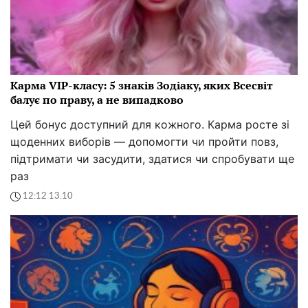
Карма VIP-класу: 5 знаків Зодіаку, яких Всесвіт
балує по праву, а не випадково
Цей бонус доступний для кожного. Карма росте зі
щоденних виборів — допомогти чи пройти повз,
підтримати чи засудити, здатися чи спробувати ще
раз
12:12 13.10