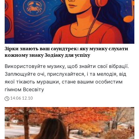
Зірки знають ваш саундтрек: яку музику слухати
кожному знаку Зодіаку для успіху
Використовуйте музику, щоб знайти свої вібрації.
Заплющуйте очі, прислухайтеся, і та мелодія, від
якої тікають мурашки, стане вашим особистим
гімном Всесвіту
14:06 12.10