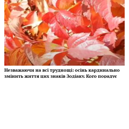
Незважаючи на всі труднощі: осінь кардинально
змінить життя цих знаків Зодіаку. Кого порадує
гороскоп
Гороскоп на осінь вказує, що життя деяких знаків
Зодіаку зміниться на краще, незважаючи не всі
труднощі.
16:56 10.10