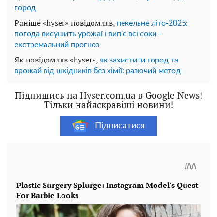
город
Раніше «hyser» повідомляв,
пекельне літо-2025:
погода висушить урожаї і вип'є всі соки -
екстремальний прогноз
Як повідомляв «hyser»,
як захистити город та
врожай від шкідників без хімії: разючий метод
Підпишись на Hyser.com.ua в Google News!
Тільки найяскравіші новини!
Підписатися