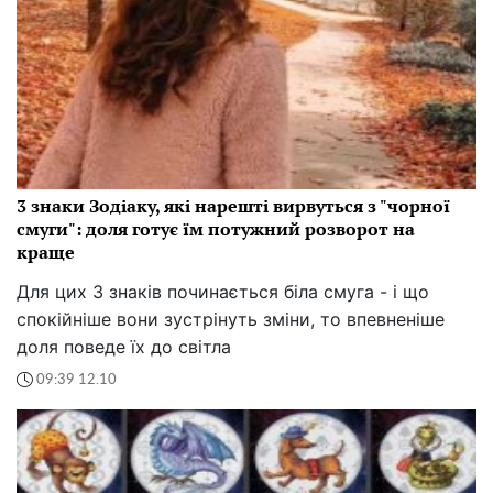
3 знаки Зодіаку, які нарешті вирвуться з "чорної
смуги": доля готує їм потужний розворот на
краще
Для цих 3 знаків починається біла смуга - і що
спокійніше вони зустрінуть зміни, то впевненіше
доля поведе їх до світла
09:39 12.10