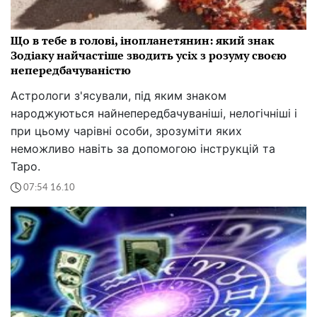
Що в тебе в голові, інопланетянин: який знак
Зодіаку найчастіше зводить усіх з розуму своєю
непередбачуваністю
Астрологи з'ясували, під яким знаком
народжуються найнепередбачуваніші, нелогічніші і
при цьому чарівні особи, зрозуміти яких
неможливо навіть за допомогою інструкцій та
Таро.
07:54 16.10