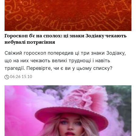
Гороскоп б'є на сполох: ці знаки Зодіаку чекають
небувалі потрясіння
Свіжий гороскоп попередив ці три знаки Зодіаку,
що на них чекають великі труднощі і навіть
трагедії. Перевірте, чи є ви у цьому списку?
06:26 15.10