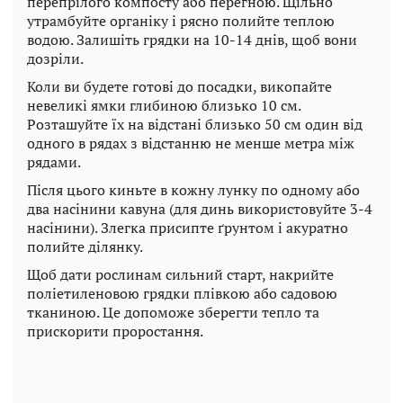
перепрілого компосту або перегною. Щільно
утрамбуйте органіку і рясно полийте теплою
водою. Залишіть грядки на 10-14 днів, щоб вони
дозріли.
Коли ви будете готові до посадки, викопайте
невеликі ямки глибиною близько 10 см.
Розташуйте їх на відстані близько 50 см один від
одного в рядах з відстанню не менше метра між
рядами.
Після цього киньте в кожну лунку по одному або
два насінини кавуна (для динь використовуйте 3-4
насінини). Злегка присипте ґрунтом і акуратно
полийте ділянку.
Щоб дати рослинам сильний старт, накрийте
поліетиленовою грядки плівкою або садовою
тканиною. Це допоможе зберегти тепло та
прискорити проростання.