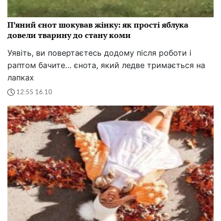
П’яний єнот шокував жінку: як прості яблука
довели тварину до стану коми
Уявіть, ви повертаєтесь додому після роботи і
раптом бачите… єнота, який ледве тримається на
лапках
12:55 16.10