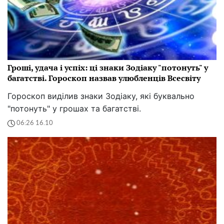
Гроші, удача і успіх: ці знаки Зодіаку "потонуть" у
багатстві. Гороскоп назвав улюбленців Всесвіту
Гороскоп виділив знаки Зодіаку, які буквально
"потонуть" у грошах та багатстві.
06:26 16.10