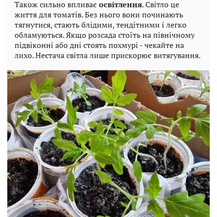
Також сильно впливає
освітлення
. Світло це
життя для томатів. Без нього вони починають
тягнутися, стають блідими, тендітними і легко
обламуються. Якщо розсада стоїть на північному
підвіконні або дні стоять похмурі - чекайте на
лихо. Нестача світла лише прискорює витягування.