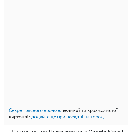
великої та крохмалистої
Секрет рясного врожаю
картоплі:
додайте це при посадці на город.
Підпишись на Hyser.com.ua в Google News!