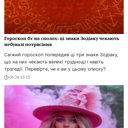
Гороскоп б'є на сполох: ці знаки Зодіаку чекають
небувалі потрясіння
Свіжий гороскоп попередив ці три знаки Зодіаку,
що на них чекають великі труднощі і навіть
трагедії. Перевірте, чи є ви у цьому списку?
06:26 15.10