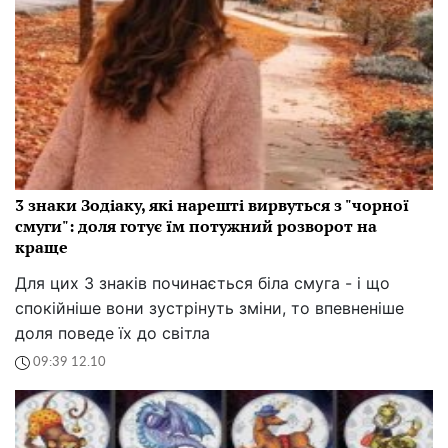
3 знаки Зодіаку, які нарешті вирвуться з "чорної
смуги": доля готує їм потужний розворот на
краще
Для цих 3 знаків починається біла смуга - і що
спокійніше вони зустрінуть зміни, то впевненіше
доля поведе їх до світла
09:39 12.10