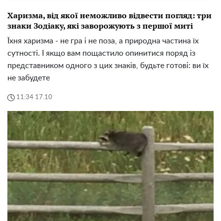
Харизма, від якої неможливо відвести погляд: три
знаки Зодіаку, які заворожують з першої миті
Їхня харизма - не гра і не поза, а природна частина їх
сутності. І якщо вам пощастило опинитися поряд із
представником одного з цих знаків, будьте готові: ви їх
не забудете
11:34 17.10