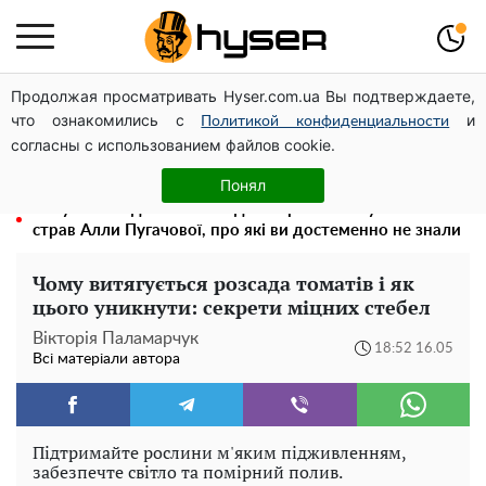
Продолжая просматривать Hyser.com.ua Вы подтверждаете,
Олена Тополя злив відео – це далеко не все: фронтмен
что ознакомились с
и
"Антитіла" Тарас Тополя став наступним
Политикой конфиденциальности
согласны с использованием файлов cookie.
Повністю гола Анна Трінчер блиснула "принадами":
таких розмірів ви ще не бачили
Понял
Тому й виглядає так молодо: 5 простих та улюблених
страв Алли Пугачової, про які ви достеменно не знали
Чому витягується розсада томатів і як
цього уникнути: секрети міцних стебел
Вікторія Паламарчук
18:52 16.05
Всі матеріали автора
Підтримайте рослини м'яким підживленням,
забезпечте світло та помірний полив.