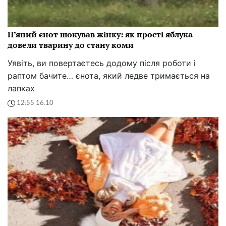
П’яний єнот шокував жінку: як прості яблука
довели тварину до стану коми
Уявіть, ви повертаєтесь додому після роботи і
раптом бачите… єнота, який ледве тримається на
лапках
12:55 16.10