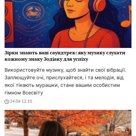
Зірки знають ваш саундтрек: яку музику слухати
кожному знаку Зодіаку для успіху
Використовуйте музику, щоб знайти свої вібрації.
Заплющуйте очі, прислухайтеся, і та мелодія, від
якої тікають мурашки, стане вашим особистим
гімном Всесвіту
14:06 12.10