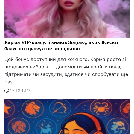
Карма VIP-класу: 5 знаків Зодіаку, яких Всесвіт
балує по праву, а не випадково
Цей бонус доступний для кожного. Карма росте зі
щоденних виборів — допомогти чи пройти повз,
підтримати чи засудити, здатися чи спробувати ще
раз
12:12 13.10