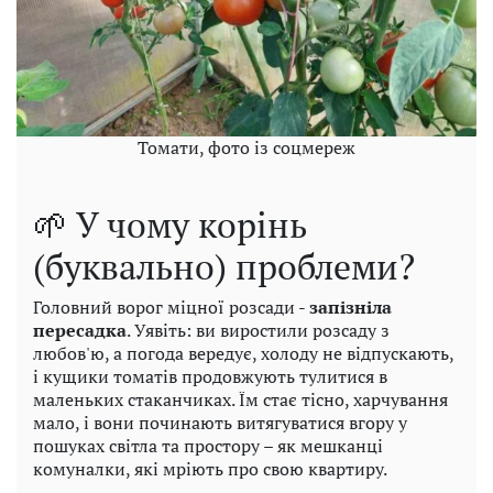
Томати, фото із соцмереж
🌱 У чому корінь
(буквально) проблеми?
Головний ворог міцної розсади -
запізніла
пересадка
. Уявіть: ви виростили розсаду з
любов'ю, а погода вередує, холоду не відпускають,
і кущики томатів продовжують тулитися в
маленьких стаканчиках. Їм стає тісно, ​​харчування
мало, і вони починають витягуватися вгору у
пошуках світла та простору – як мешканці
комуналки, які мріють про свою квартиру.