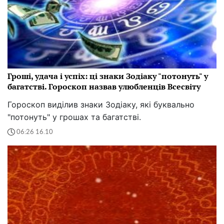
Гроші, удача і успіх: ці знаки Зодіаку "потонуть" у
багатстві. Гороскоп назвав улюбленців Всесвіту
Гороскоп виділив знаки Зодіаку, які буквально
"потонуть" у грошах та багатстві.
06:26 16.10