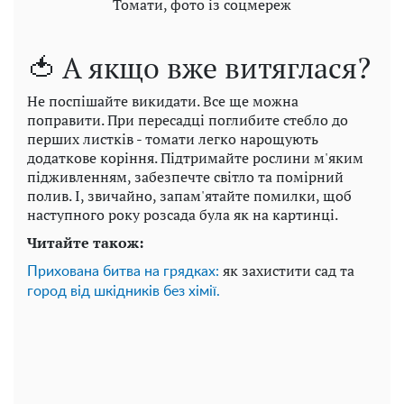
Томати, фото із соцмереж
🍅 А якщо вже витяглася?
Не поспішайте викидати. Все ще можна
поправити. При пересадці поглибите стебло до
перших листків - томати легко нарощують
додаткове коріння. Підтримайте рослини м'яким
підживленням, забезпечте світло та помірний
полив. І, звичайно, запам'ятайте помилки, щоб
наступного року розсада була як на картинці.
Читайте також:
як захистити сад та
Прихована битва на грядках:
город від шкідників без хімії.