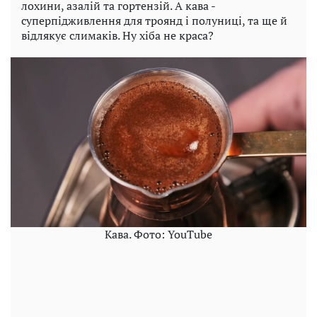
лохини, азалій та гортензій. А кава -
суперпідживлення для троянд і полуниці, та ще й
відлякує слимаків. Ну хіба не краса?
Кава. Фото: YouTube