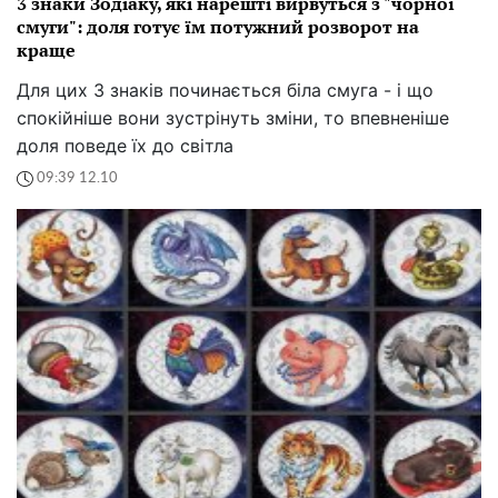
3 знаки Зодіаку, які нарешті вирвуться з "чорної
смуги": доля готує їм потужний розворот на
краще
Для цих 3 знаків починається біла смуга - і що
спокійніше вони зустрінуть зміни, то впевненіше
доля поведе їх до світла
09:39 12.10