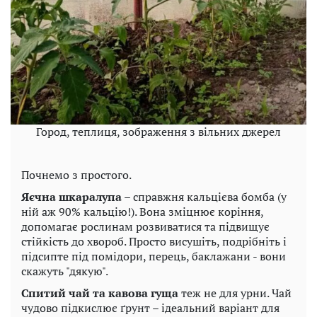
Город, теплиця, зображення з вільних джерел
Почнемо з простого.
Яєчна шкаралупа
– справжня кальцієва бомба (у
ній аж 90% кальцію!). Вона зміцнює коріння,
допомагає рослинам розвиватися та підвищує
стійкість до хвороб. Просто висушіть, подрібніть і
підсипте під помідори, перець, баклажани - вони
скажуть "дякую".
Спитий чай та кавова гуща
теж не для урни. Чай
чудово підкислює ґрунт – ідеальний варіант для