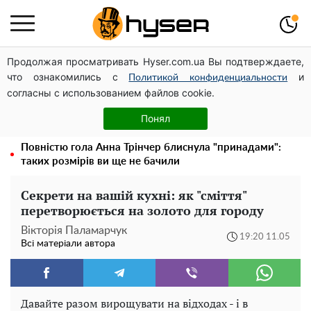
Продолжая просматривать Hyser.com.ua Вы подтверждаете,
Дрони із націнкою: Олександр Конотопський вивів
что ознакомились с
и
мільйони оборонного бюджету через фіктивну фірму в
Политикой конфиденциальности
согласны с использованием файлов cookie.
Естонії
Олена Тополя злив відео – це далеко не все: фронтмен
Понял
"Антитіла" Тарас Тополя став наступним
Повністю гола Анна Трінчер блиснула "принадами":
таких розмірів ви ще не бачили
Секрети на вашій кухні: як "сміття"
перетворюється на золото для городу
Вікторія Паламарчук
19:20 11.05
Всі матеріали автора
Давайте разом вирощувати на відходах - і в