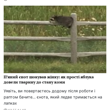
П’яний єнот шокував жінку: як прості яблука
довели тварину до стану коми
Уявіть, ви повертаєтесь додому після роботи і
раптом бачите… єнота, який ледве тримається на
лапках