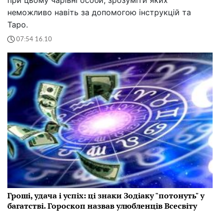
при цьому чарівні особи, зрозуміти яких
неможливо навіть за допомогою інструкцій та
Таро.
07:54 16.10
Гроші, удача і успіх: ці знаки Зодіаку "потонуть" у
багатстві. Гороскоп назвав улюбленців Всесвіту