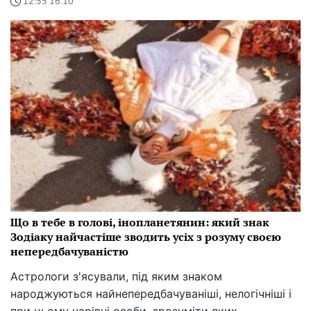
12:55 16.10
Що в тебе в голові, інопланетянин: який знак
Зодіаку найчастіше зводить усіх з розуму своєю
непередбачуваністю
Астрологи з'ясували, під яким знаком
народжуються найнепередбачуваніші, нелогічніші і