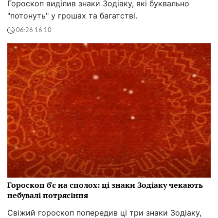
Гороскоп виділив знаки Зодіаку, які буквально
"потонуть" у грошах та багатстві.
06:26 16.10
Гороскоп б'є на сполох: ці знаки Зодіаку чекають
небувалі потрясіння
Свіжий гороскоп попередив ці три знаки Зодіаку,