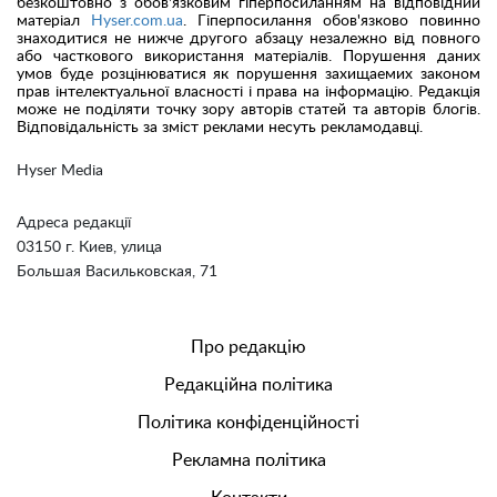
безкоштовно з обов'язковим гіперпосиланням на відповідний
матеріал
Hyser.com.ua
. Гіперпосилання обов'язково повинно
знаходитися не нижче другого абзацу незалежно від повного
або часткового використання матеріалів. Порушення даних
умов буде розцінюватися як порушення захищаемих законом
прав інтелектуальної власності і права на інформацію. Редакція
може не поділяти точку зору авторів статей та авторів блогів.
Відповідальність за зміст реклами несуть рекламодавці.
Hyser Media
Адреса редакції
03150 г. Киев, улица
Большая Васильковская, 71
Про редакцію
Редакційна політика
Політика конфіденційності
Рекламна політика