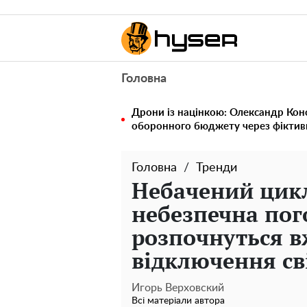
Головна
Дрони із націнкою: Олександр Кон
оборонного бюджету через фіктивн
Головна
Тренди
Небачений цикл
небезпечна пого
розпочнуться в
відключення св
Игорь Верховский
Всі матеріали автора