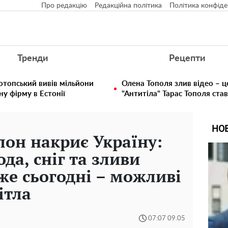
Про редакцію
Редакційна політика
Політика конфіде
Тренди
Рецепти
отопський вивів мільйони
Олена Тополя злив відео – ц
у фірму в Естонії
"Антитіла" Тарас Тополя ста
НО
он накриє Україну:
да, сніг та зливи
же сьогодні – можливі
ітла
07:07 09.05