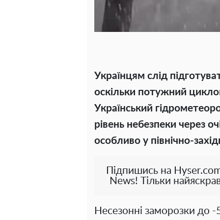
Українцям слід підготува
оскільки потужний цикло
Український гідрометеор
рівень небезпеки через о
особливо у північно-захід
Підпишись на Hyser.com
News! Тільки найяскрав
Несезонні заморозки до -5