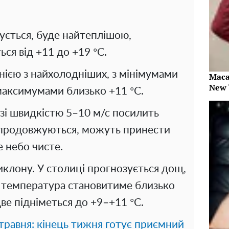
кується, буде найтеплішою,
ся від +11 до +19 °C.
нією з найхолодніших, з мінімумами
Maca
New 
максимумами близько +11 °C.
 зі швидкістю 5–10 м/с посилить
о продовжуються, можуть принести
е небо чисте.
иклону. У столиці прогнозується дощ,
і температура становитиме близько
две підніметься до +9–+11 °C.
 травня: кінець тижня готує приємний