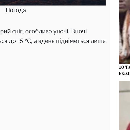
Погода
ий сніг, особливо уночі. Вночі
я до -5 °C, а вдень підніметься лише
10 T
Exist