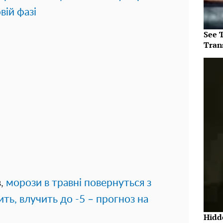
вій фазі
See T
Tran
в,
морози в травні повернуться з
ть, влучить до -5 – прогноз на
Hidde