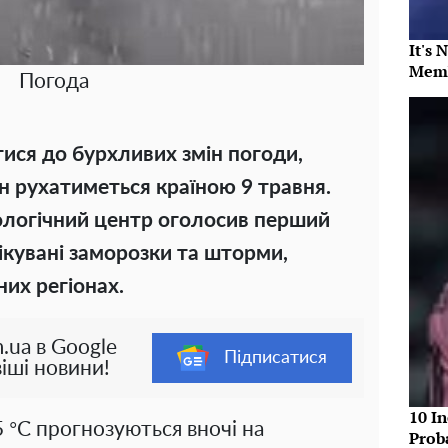
It's 
Memb
Погода
тися до бурхливих змін погоди,
н рухатиметься країною 9 травня.
ологічний центр оголосив перший
чікувані заморозки та шторми,
них регіонах.
.ua в Google
Підписатися
іші новини!
10 In
 °C прогнозуються вночі на
Prob