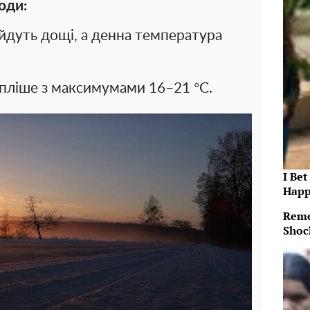
оди:
ойдуть дощі, а денна температура
епліше з максимумами 16–21 °C.
I Bet
Happ
Reme
Shoc