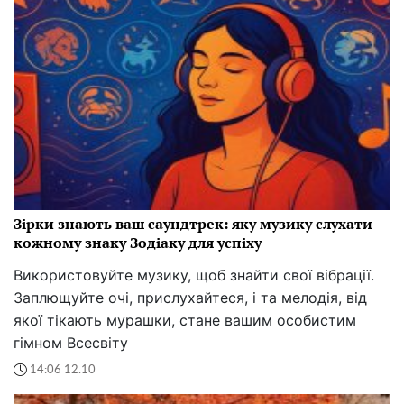
Зірки знають ваш саундтрек: яку музику слухати
кожному знаку Зодіаку для успіху
Використовуйте музику, щоб знайти свої вібрації.
Заплющуйте очі, прислухайтеся, і та мелодія, від
якої тікають мурашки, стане вашим особистим
гімном Всесвіту
14:06 12.10