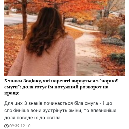
3 знаки Зодіаку, які нарешті вирвуться з "чорної
смуги": доля готує їм потужний розворот на
краще
Для цих 3 знаків починається біла смуга - і що
спокійніше вони зустрінуть зміни, то впевненіше
доля поведе їх до світла
09:39 12.10