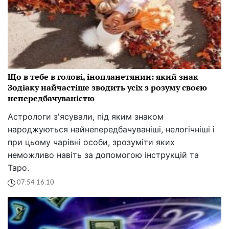
Що в тебе в голові, інопланетянин: який знак
Зодіаку найчастіше зводить усіх з розуму своєю
непередбачуваністю
Астрологи з'ясували, під яким знаком
народжуються найнепередбачуваніші, нелогічніші і
при цьому чарівні особи, зрозуміти яких
неможливо навіть за допомогою інструкцій та
Таро.
07:54 16.10