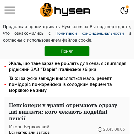
Продолжая просматривать Hyser.com.ua Вы подтверждаете,
Українська авіатранспортна асоціація звернулася до
что ознакомились с
и
Мінфіну із закликом уніфікувати оподаткування
Политикой конфиденциальности
согласны с использованием файлов cookie.
авіалізингу
Гола Олена Тополя у цікавих позах змусила відвисати
Понял
щелепи: злив відео – було лише початком
Жаль, що таке зараз не роблять для села: як виглядав
рідкісний ЗАЗ "Таврія" італійської збірки
Такої закуски завжди виявляється мало: рецепт
помідорів по-корейськи із солодким перцем та
морквою на зиму
Пенсіонери у травні отримають одразу
дві виплати: кого чекають подвійні
пенсії
Игорь Верховский
23:43 08.05
Всі матеріали автора