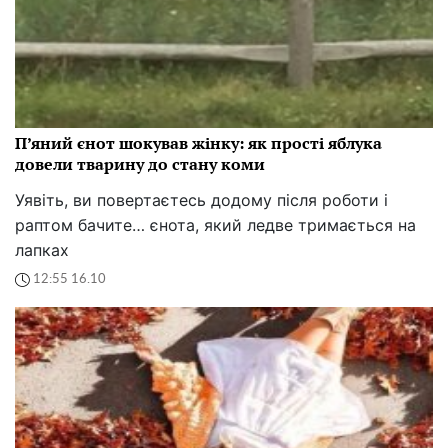
П’яний єнот шокував жінку: як прості яблука
довели тварину до стану коми
Уявіть, ви повертаєтесь додому після роботи і
раптом бачите… єнота, який ледве тримається на
лапках
12:55 16.10