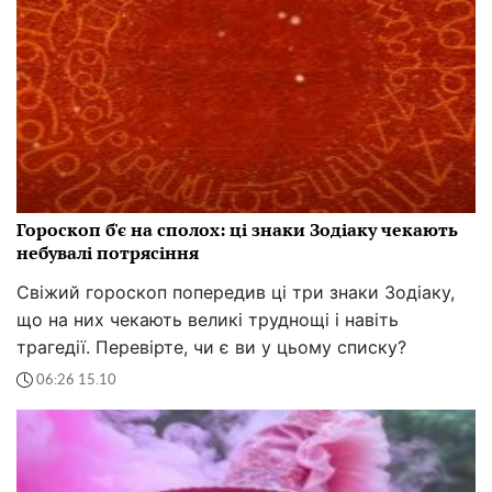
Гороскоп б'є на сполох: ці знаки Зодіаку чекають
небувалі потрясіння
Свіжий гороскоп попередив ці три знаки Зодіаку,
що на них чекають великі труднощі і навіть
трагедії. Перевірте, чи є ви у цьому списку?
06:26 15.10