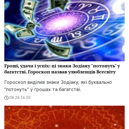
Гроші, удача і успіх: ці знаки Зодіаку "потонуть" у
багатстві. Гороскоп назвав улюбленців Всесвіту
Гороскоп виділив знаки Зодіаку, які буквально
"потонуть" у грошах та багатстві.
06:26 16.10