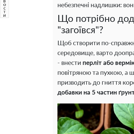
небезпечні надлишки: вон
Що потрібно дод
"загоївся"?
Щоб створити по-справжн
середовище, варто доопр
- внести
перліт або вермі
повітряною та пухкою, а щ
призводить до гниття коре
добавки на 5 частин ґрун