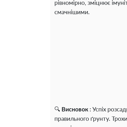
рівномірно, зміцнює імуні
смачнішими.
🔍
Висновок
: Успіх розсад
правильного ґрунту. Трохи 