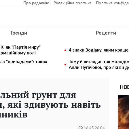
Про редакцію
Редакційна політика
Політика конфіде
Тренди
Рецепти
: як "Партія миру"
4 знаки Зодіаку, яким краще
ормаційному полі
ула "принадами": таких
Тому й виглядає так молодо:
Алли Пугачової, про які ви 
НО
альний грунт для
, які здивують навіть
чників
16:45 26.04