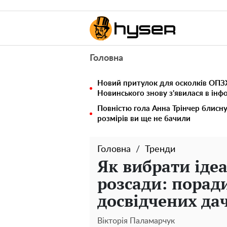
Головна
Новий притулок для осколків ОПЗЖ
Новинського знову з'явилася в інф
Повністю гола Анна Трінчер блисн
розмірів ви ще не бачили
Головна
Тренди
Як вибрати іде
розсади: поради
досвідчених да
Вікторія Паламарчук