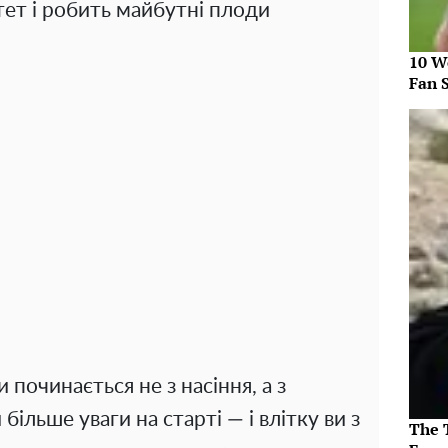
тет і робить майбутні плоди
10 W
Fan 
и починається не з насіння, а з
більше уваги на старті — і влітку ви з
The T