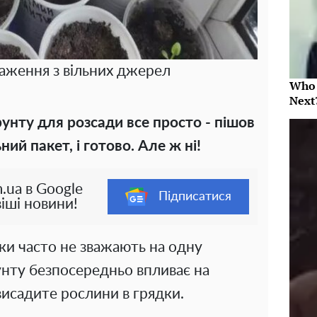
раження з вільних джерел
Who 
Next
рунту для розсади все просто - пішов
ний пакет, і готово. Але ж ні!
.ua в Google
Підписатися
іші новини!
ки часто не зважають на одну
унту безпосередньо впливає на
висадите рослини в грядки.