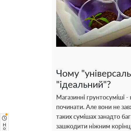
Чому "універсаль
"ідеальний"?
Магазинні грунтосуміші - ц
починати. Але вони не зав
таких сумішах занадто ба
зашкодити ніжним корінц