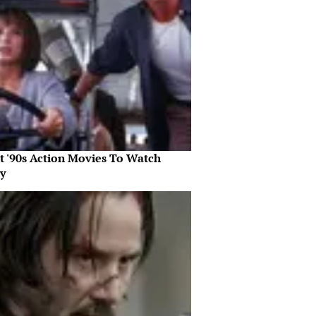
st '90s Action Movies To Watch
y