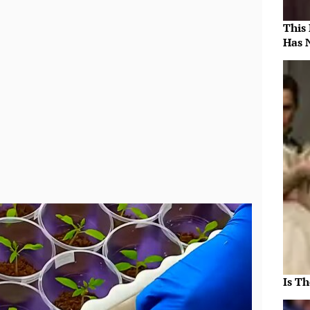
This
Has 
Is Th