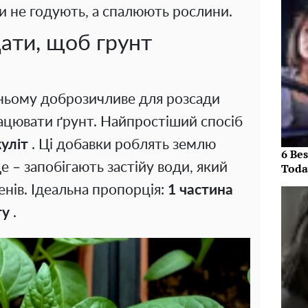
и не годують, а спалюють рослини.
ати, щоб грунт
ьому доброзичливе для розсади
ацювати ґрунт. Найпростіший спосіб
куліт
. Ці добавки роблять землю
6 Be
е – запобігають застійу води, який
Toda
нів. Ідеальна пропорція:
1 частина
ту
.