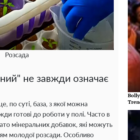
Розсада
ний" не завжди означає
Bolly
Tren
е, по суті, база, з якої можна
жди готові до роботи у полі. Часто в
гато мінеральних добавок, які можуть
ям молодої розсади. Особливо