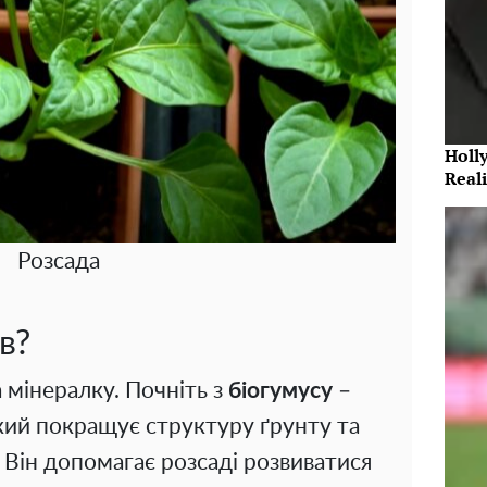
Holl
Reali
Розсада
в?
 мінералку. Почніть з
біогумусу
–
кий покращує структуру ґрунту та
 Він допомагає розсаді розвиватися