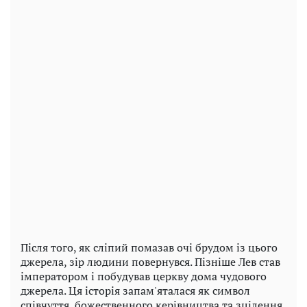
Після того, як сліпий помазав очі брудом із цього
джерела, зір людини повернувся. Пізніше Лев став
імператором і побудував церкву дома чудового
джерела. Ця історія запам'яталася як символ
співчуття, божественного керівництва та зцілення.