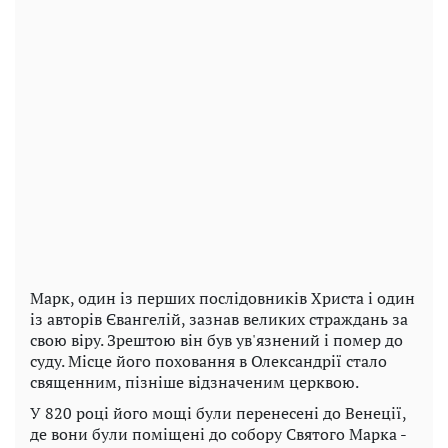
Марк, один із перших послідовників Христа і один
із авторів Євангелій, зазнав великих страждань за
свою віру. Зрештою він був ув'язнений і помер до
суду. Місце його поховання в Олександрії стало
священним, пізніше відзначеним церквою.
У 820 році його мощі були перенесені до Венеції,
де вони були поміщені до собору Святого Марка -