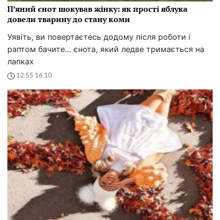
П’яний єнот шокував жінку: як прості яблука
довели тварину до стану коми
Уявіть, ви повертаєтесь додому після роботи і
раптом бачите… єнота, який ледве тримається на
лапках
12:55 16.10