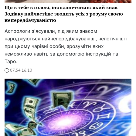
Що в тебе в голові, інопланетянин: який знак
Зодіаку найчастіше зводить усіх з розуму своєю
непередбачуваністю
Астрологи з'ясували, під яким знаком
народжуються найнепередбачуваніші, нелогічніші і
при цьому чарівні особи, зрозуміти яких
неможливо навіть за допомогою інструкцій та
Таро.
07:54 16.10