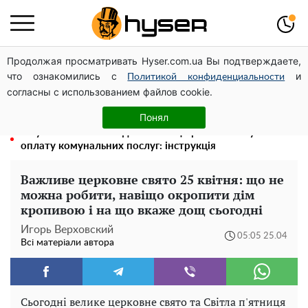
Продолжая просматривать Hyser.com.ua Вы подтверждаете,
Новий притулок для осколків ОПЗЖ: як "Партія миру"
что ознакомились с
и
Новинського знову з'явилася в інформаційному полі
Политикой конфиденциальности
согласны с использованием файлов cookie.
Олена Тополя злив відео – це далеко не все: фронтмен
"Антитіла" Тарас Тополя став наступним
Понял
Як учасник бойових дій може оформити пільгу на
оплату комунальних послуг: інструкція
Важливе церковне свято 25 квітня: що не
можна робити, навіщо окропити дім
кропивою і на що вкаже дощ сьогодні
Игорь Верховский
05:05 25.04
Всі матеріали автора
Сьогодні велике церковне свято та Світла п'ятниця