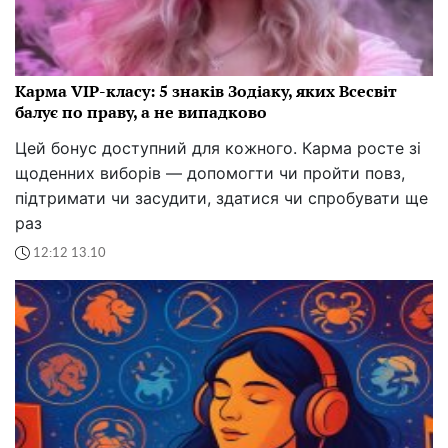
Карма VIP-класу: 5 знаків Зодіаку, яких Всесвіт
балує по праву, а не випадково
Цей бонус доступний для кожного. Карма росте зі
щоденних виборів — допомогти чи пройти повз,
підтримати чи засудити, здатися чи спробувати ще
раз
12:12 13.10