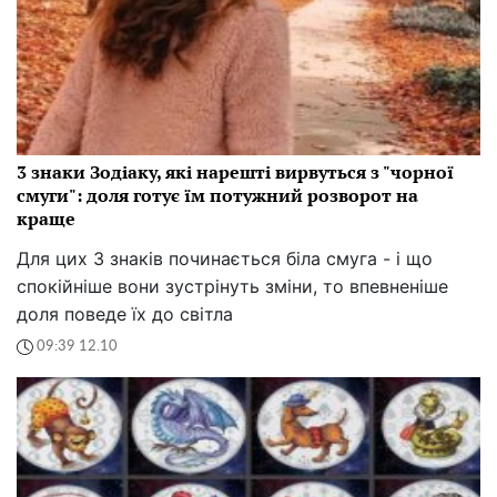
3 знаки Зодіаку, які нарешті вирвуться з "чорної
смуги": доля готує їм потужний розворот на
краще
Для цих 3 знаків починається біла смуга - і що
спокійніше вони зустрінуть зміни, то впевненіше
доля поведе їх до світла
09:39 12.10