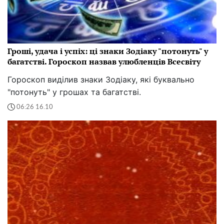
Гроші, удача і успіх: ці знаки Зодіаку "потонуть" у
багатстві. Гороскоп назвав улюбленців Всесвіту
Гороскоп виділив знаки Зодіаку, які буквально
"потонуть" у грошах та багатстві.
06:26 16.10