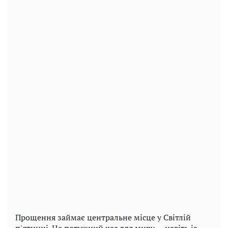
Прощення займає центральне місце у Світлій
п'ятниці. Це потужний час для миру — навіть із