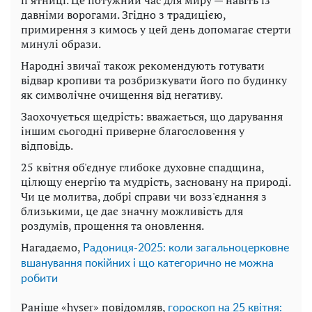
давніми ворогами. Згідно з традицією,
примирення з кимось у цей день допомагає стерти
минулі образи.
Народні звичаї також рекомендують готувати
відвар кропиви та розбризкувати його по будинку
як символічне очищення від негативу.
Заохочується щедрість: вважається, що дарування
іншим сьогодні приверне благословення у
відповідь.
25 квітня об'єднує глибоке духовне спадщина,
цілющу енергію та мудрість, засновану на природі.
Чи це молитва, добрі справи чи возз'єднання з
близькими, це дає значну можливість для
роздумів, прощення та оновлення.
Нагадаємо,
Радониця-2025: коли загальноцерковне
вшанування покійних і що категорично не можна
робити
Раніше «hyser» повідомляв,
гороскоп на 25 квітня: