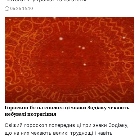
06:26 16.10
Гороскоп б'є на сполох: ці знаки Зодіаку чекають
небувалі потрясіння
Свіжий гороскоп попередив ці три знаки Зодіаку,
що на них чекають великі труднощі і навіть