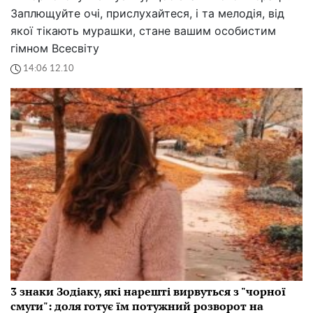
Заплющуйте очі, прислухайтеся, і та мелодія, від
якої тікають мурашки, стане вашим особистим
гімном Всесвіту
14:06 12.10
3 знаки Зодіаку, які нарешті вирвуться з "чорної
смуги": доля готує їм потужний розворот на