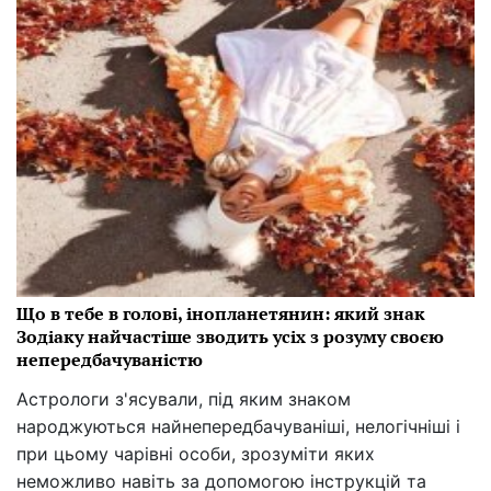
Що в тебе в голові, інопланетянин: який знак
Зодіаку найчастіше зводить усіх з розуму своєю
непередбачуваністю
Астрологи з'ясували, під яким знаком
народжуються найнепередбачуваніші, нелогічніші і
при цьому чарівні особи, зрозуміти яких
неможливо навіть за допомогою інструкцій та