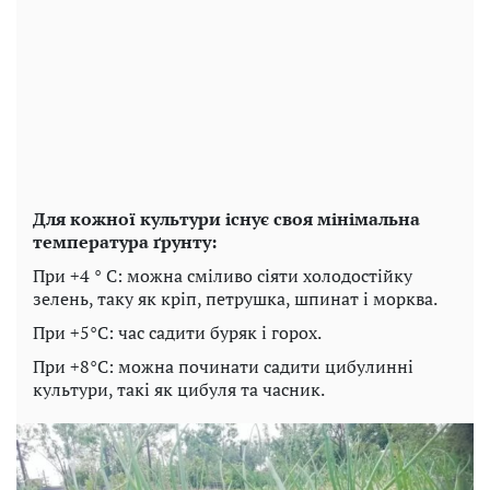
Для кожної культури існує своя мінімальна
температура ґрунту:
При +4 ° C: можна сміливо сіяти холодостійку
зелень, таку як кріп, петрушка, шпинат і морква.
При +5°C: час садити буряк і горох.
При +8°C: можна починати садити цибулинні
культури, такі як цибуля та часник.