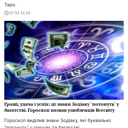
Таро.
07:54 16.10
Гроші, удача і успіх: ці знаки Зодіаку "потонуть" у
багатстві. Гороскоп назвав улюбленців Всесвіту
Гороскоп виділив знаки Зодіаку, які буквально
"потонуть" у грошах та багатстві.