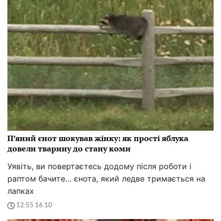
П’яний єнот шокував жінку: як прості яблука
довели тварину до стану коми
Уявіть, ви повертаєтесь додому після роботи і
раптом бачите… єнота, який ледве тримається на
лапках
12:55 16.10