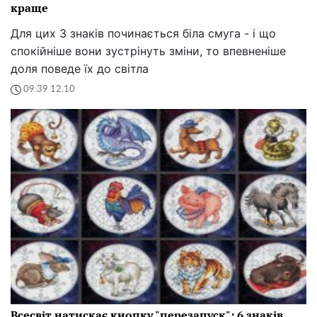
краще
Для цих 3 знаків починається біла смуга - і що
спокійніше вони зустрінуть зміни, то впевненіше
доля поведе їх до світла
09:39 12.10
Всесвіт натискає кнопку "перезапуск": 6 знаків