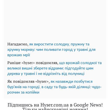
Нагадаємо,
як виростити солодку, пружну та
хрумку моркву: чим поливати город у травні для
врожаю мрії
Раніше «hyser» повідомляв,
що врожай солодкої та
великої вишні зберете відрами: підгодуйте цим
дерева у травні і не відрізніть від полуниці
Як повідомляв «hyser»,
як назавжди позбутися
бур'янів на городі, в саду та будь-якій ділянці: чудо-
розчин за копійки
Підпишись на Hyser.com.ua в Google News!
Тільки найяскравіші новини!