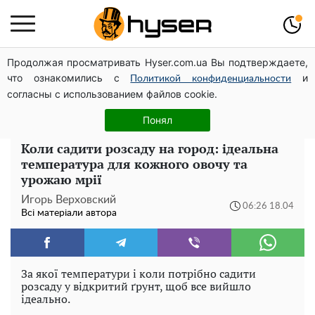
Продолжая просматривать Hyser.com.ua Вы подтверждаете,
Гола Олена Тополя у цікавих позах змусила відвисати
что ознакомились с
и
щелепи: злив відео – було лише початком
Политикой конфиденциальности
согласны с использованием файлов cookie.
Повністю гола Анна Трінчер блиснула "принадами":
таких розмірів ви ще не бачили
Понял
Коли садити розсаду на город: ідеальна
температура для кожного овочу та
урожаю мрії
Игорь Верховский
06:26 18.04
Всі матеріали автора
За якої температури і коли потрібно садити
розсаду у відкритий ґрунт, щоб все вийшло
ідеально.