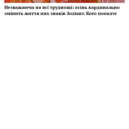
Незважаючи на всі труднощі: осінь кардинально
змінить життя цих знаків Зодіаку. Кого порадує
гороскоп
Гороскоп на осінь вказує, що життя деяких знаків
Зодіаку зміниться на краще, незважаючи не всі
труднощі.
16:56 10.10
Читати далі
Усі права захищені.
Матеріали сайту
Hyser.com.ua
дозволяється використовувати
безкоштовно з обов'язковим гіперпосиланням на відповідний
матеріал
Hyser.com.ua
. Гіперпосилання обов'язково повинно