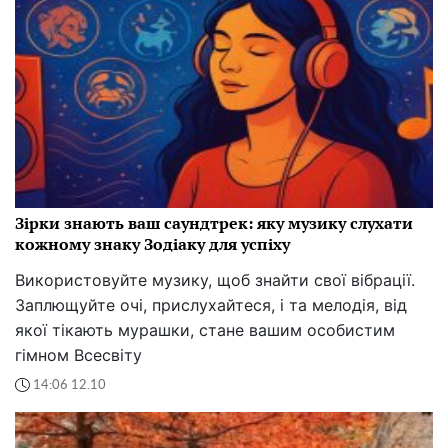
Зірки знають ваш саундтрек: яку музику слухати
кожному знаку Зодіаку для успіху
Використовуйте музику, щоб знайти свої вібрації.
Заплющуйте очі, прислухайтеся, і та мелодія, від
якої тікають мурашки, стане вашим особистим
гімном Всесвіту
14:06 12.10