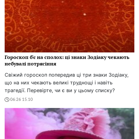
Гороскоп б'є на сполох: ці знаки Зодіаку чекають
небувалі потрясіння
Свіжий гороскоп попередив ці три знаки Зодіаку,
що на них чекають великі труднощі і навіть
трагедії. Перевірте, чи є ви у цьому списку?
06:26 15.10