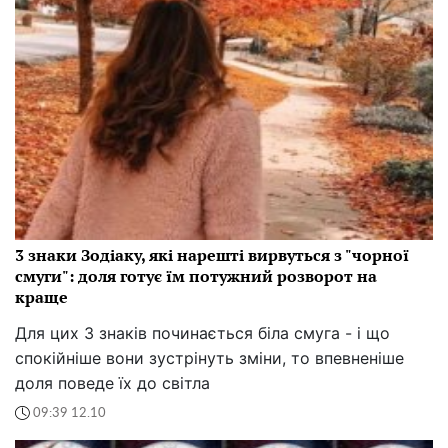
3 знаки Зодіаку, які нарешті вирвуться з "чорної
смуги": доля готує їм потужний розворот на
краще
Для цих 3 знаків починається біла смуга - і що
спокійніше вони зустрінуть зміни, то впевненіше
доля поведе їх до світла
09:39 12.10