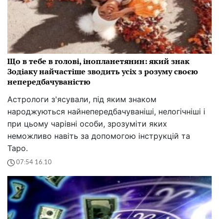
Що в тебе в голові, інопланетянин: який знак
Зодіаку найчастіше зводить усіх з розуму своєю
непередбачуваністю
Астрологи з'ясували, під яким знаком
народжуються найнепередбачуваніші, нелогічніші і
при цьому чарівні особи, зрозуміти яких
неможливо навіть за допомогою інструкцій та
Таро.
07:54 16.10