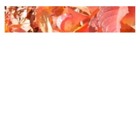
Незважаючи на всі труднощі: осінь кардинально
змінить життя цих знаків Зодіаку. Кого порадує
гороскоп
Гороскоп на осінь вказує, що життя деяких знаків
Зодіаку зміниться на краще, незважаючи не всі
труднощі.