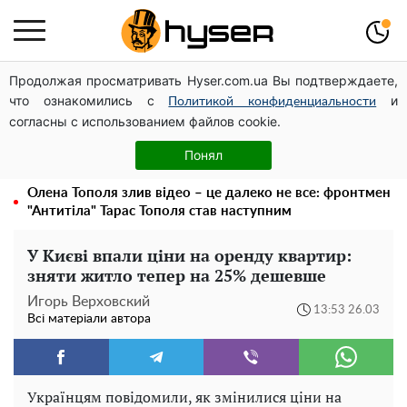
Продолжая просматривать Hyser.com.ua Вы подтверждаете,
Чи може Поштова площа стати головною точкою
что ознакомились с
и
входу до історичного Києва
Политикой конфиденциальности
согласны с использованием файлов cookie.
Дрони із націнкою: Олександр Конотопський вивів
мільйони оборонного бюджету через фіктивну фірму в
Понял
Естонії
Олена Тополя злив відео – це далеко не все: фронтмен
"Антитіла" Тарас Тополя став наступним
У Києві впали ціни на оренду квартир:
зняти житло тепер на 25% дешевше
Игорь Верховский
13:53 26.03
Всі матеріали автора
Українцям повідомили, як змінилися ціни на