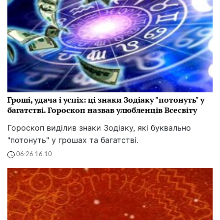
Гроші, удача і успіх: ці знаки Зодіаку "потонуть" у
багатстві. Гороскоп назвав улюбленців Всесвіту
Гороскоп виділив знаки Зодіаку, які буквально
"потонуть" у грошах та багатстві.
06:26 16.10