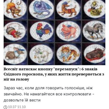
Всесвіт натискає кнопку "перезапуск": 6 знаків
Східного гороскопа, у яких життя перевернеться з
ніг на голову
Зараз час, коли доля говорить голосніше, ніж
звичайно. Не намагайтеся все контролювати -
дозвольте їй вести
10:37 11.10