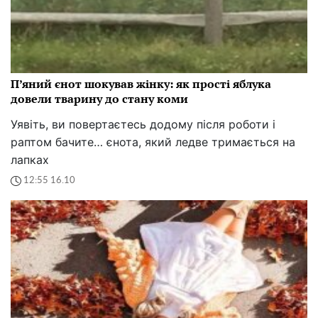
П’яний єнот шокував жінку: як прості яблука
довели тварину до стану коми
Уявіть, ви повертаєтесь додому після роботи і
раптом бачите… єнота, який ледве тримається на
лапках
12:55 16.10