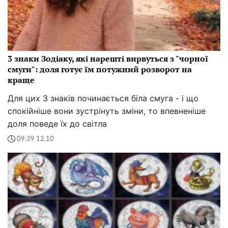
3 знаки Зодіаку, які нарешті вирвуться з "чорної
смуги": доля готує їм потужний розворот на
краще
Для цих 3 знаків починається біла смуга - і що
спокійніше вони зустрінуть зміни, то впевненіше
доля поведе їх до світла
09:39 12.10