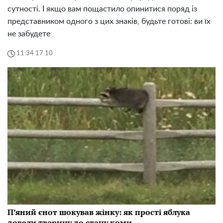
сутності. І якщо вам пощастило опинитися поряд із
представником одного з цих знаків, будьте готові: ви їх
не забудете
11:34 17.10
П’яний єнот шокував жінку: як прості яблука
довели тварину до стану коми