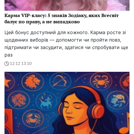
Карма VIP-класу: 5 знаків Зодіаку, яких Всесвіт
балує по праву, а не випадково
Цей бонус доступний для кожного. Карма росте зі
щоденних виборів — допомогти чи пройти повз,
підтримати чи засудити, здатися чи спробувати ще
раз
12:12 13.10