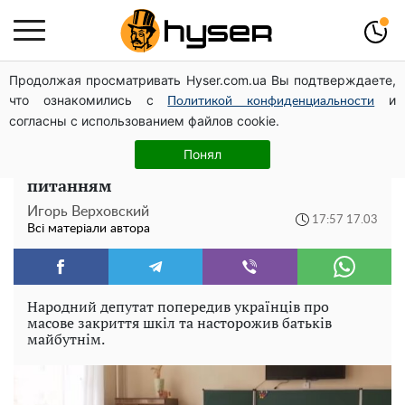
Продолжая просматривать Hyser.com.ua Вы подтверждаете,
Новий притулок для осколків ОПЗЖ: як "Партія миру"
что ознакомились с
и
Новинського знову з'явилася в інформаційному полі
Политикой конфиденциальности
согласны с использованием файлов cookie.
Школи масово закриють, а вчителі
Понял
втратять роботу: доля дітей в Україні під
питанням
Игорь Верховский
17:57 17.03
Всі матеріали автора
Народний депутат попередив українців про
масове закриття шкіл та насторожив батьків
майбутнім.