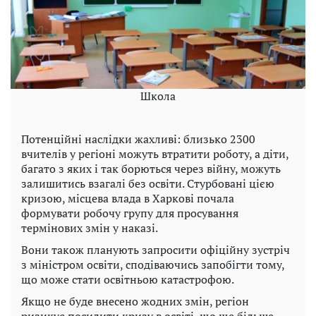
Школа
Потенційні наслідки жахливі: близько 2300
вчителів у регіоні можуть втратити роботу, а діти,
багато з яких і так борються через війну, можуть
залишитись взагалі без освіти. Стурбовані цією
кризою, місцева влада в Харкові почала
формувати робочу групу для просування
термінових змін у наказі.
Вони також планують запросити офіційну зустріч
з міністром освіти, сподіваючись запобігти тому,
що може стати освітньою катастрофою.
Якщо не буде внесено жодних змін, регіон
ризикує посилити кризу в освіті, що ще більше