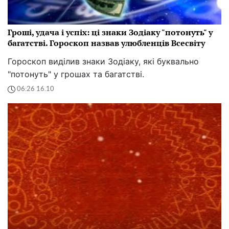
Гроші, удача і успіх: ці знаки Зодіаку "потонуть" у
багатстві. Гороскоп назвав улюбленців Всесвіту
Гороскоп виділив знаки Зодіаку, які буквально
"потонуть" у грошах та багатстві.
06:26 16.10