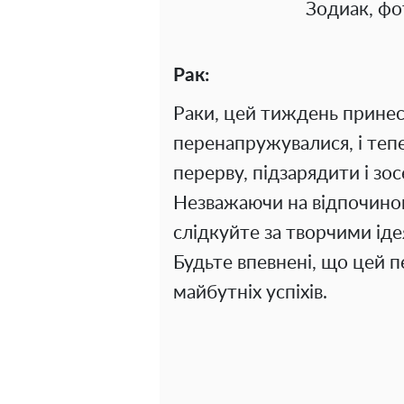
Зодиак, фо
Рак:
Раки, цей тиждень принес
перенапружувалися, і тепе
перерву, підзарядити і зо
Незважаючи на відпочинок
слідкуйте за творчими іде
Будьте впевнені, що цей 
майбутніх успіхів.