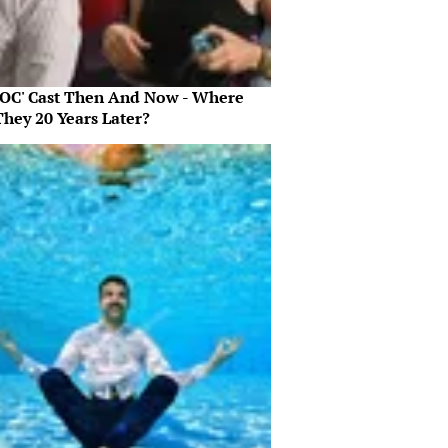
 OC' Cast Then And Now - Where
They 20 Years Later?