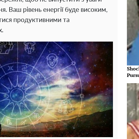
ня. Ваш рівень енергії буде високим,
тися продуктивними та
х.
Shoc
Purs