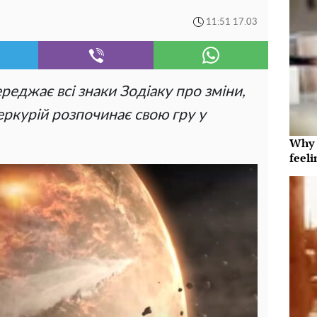
11:51 17.03
еджає всі знаки Зодіаку про зміни,
ркурій розпочинає свою гру у
Why t
feeli