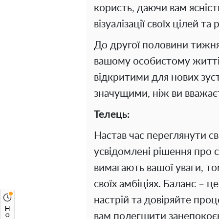
користь, даючи вам ясніст
візуалізації своїх цілей та
До другої половини тижня 
вашому особистому житті 
відкритими для нових зус
значущими, ніж ви вважає
Телець:
Настав час переглянути св
усвідомлені рішення про 
вимагають вашої уваги, т
своїх амбіціях. Баланс – 
настрій та довіряйте проц
вам полегшити занепокоє