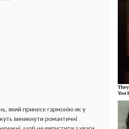
They
You 
ь, який принесе гармонію як у
Можуть виникнути романтичні
бережні, щоб не випустити з уваги