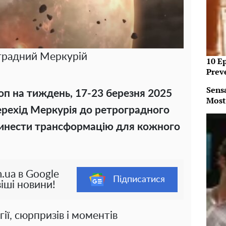
градний Меркурій
10 E
Prev
Sens
п на тиждень, 17-23 березня 2025
Most
Перехід Меркурія до ретроградного
ринести трансформацію для кожного
.ua в Google
Підписатися
іші новини!
гії, сюрпризів і моментів