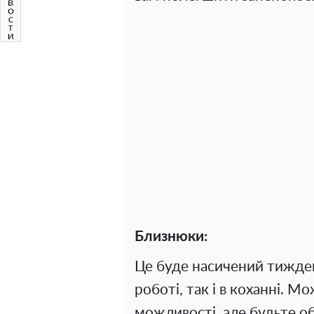
Близнюки:
Це буде насичений тижден
роботі, так і в коханні. 
можливості, але будьте о