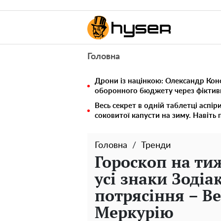
Головна
Дрони із націнкою: Олександр Кон
оборонного бюджету через фіктивн
Весь секрет в одній таблетці аспір
соковитої капусти на зиму. Навіть 
Головна
Тренди
Гороскоп на тиж
усі знаки Зодіа
потрясіння – В
Меркурію