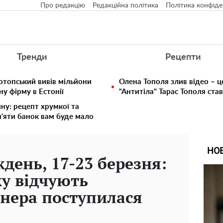
Про редакцію
Редакційна політика
Політика конфіде
Тренди
Рецепти
отопський вивів мільйони
Олена Тополя злив відео – ц
у фірму в Естонії
"Антитіла" Тарас Тополя ста
ину: рецепт хрумкої та
п'яти банок вам буде мало
НО
день, 17-23 березня:
ку відчують
енера поступилася