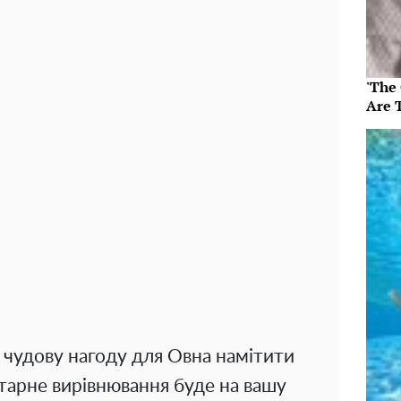
'The
Are 
чудову нагоду для Овна намітити
тарне вирівнювання буде на вашу