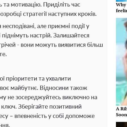
Why t
ь та мотивацію. Приділіть час
feeli
 розробці стратегії наступних кроків.
несподівані, але приємні події у
піднімуть настрій. Залишайтеся
трічей - вони можуть виявитися більш
те.
ої пріоритети та ухвалити
своє майбутнє. Відносини також
ому не зосереджуйтесь виключно на
це ключ. Зберігайте позитивний
A Ri
Soon
есу – впевненість у собі допоможе
ння.