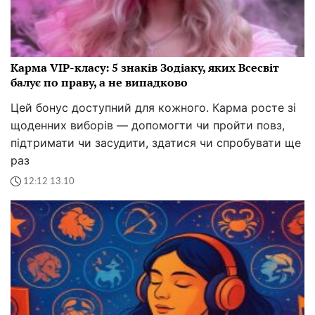
Карма VIP-класу: 5 знаків Зодіаку, яких Всесвіт
балує по праву, а не випадково
Цей бонус доступний для кожного. Карма росте зі
щоденних виборів — допомогти чи пройти повз,
підтримати чи засудити, здатися чи спробувати ще
раз
12:12 13.10