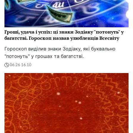
Гроші, удача і успіх: ці знаки Зодіаку "потонуть" у
багатстві. Гороскоп назвав улюбленців Всесвіту
Гороскоп виділив знаки Зодіаку, які буквально
"потонуть" у грошах та багатстві.
06:26 16.10