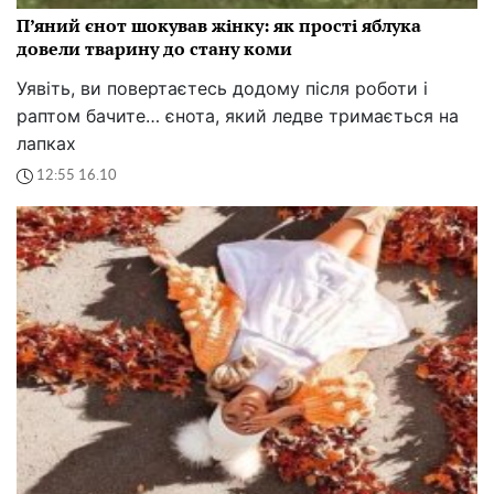
П’яний єнот шокував жінку: як прості яблука
довели тварину до стану коми
Уявіть, ви повертаєтесь додому після роботи і
раптом бачите… єнота, який ледве тримається на
лапках
12:55 16.10