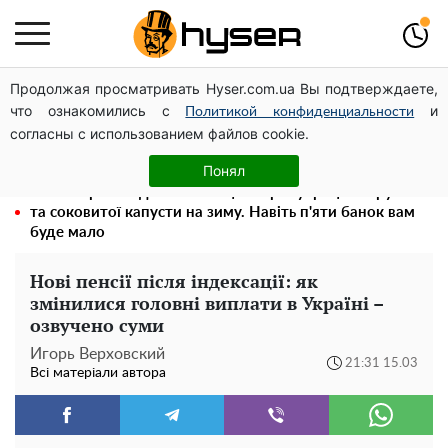
Продолжая просматривать Hyser.com.ua Вы подтверждаете,
Гола Олена Тополя у цікавих позах змусила відвисати
что ознакомились с
и
щелепи: злив відео – було лише початком
Политикой конфиденциальности
согласны с использованием файлов cookie.
Швидка смакота на кожен день: рецепт маринованої
закуски з баклажанів з овочами
Понял
Весь секрет в одній таблетці аспірину: рецепт хрумкої
та соковитої капусти на зиму. Навіть п'яти банок вам
буде мало
Нові пенсії після індексації: як
змінилися головні виплати в Україні –
озвучено суми
Игорь Верховский
21:31 15.03
Всі матеріали автора