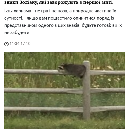
знаки Зодіаку, які заворожують з першої миті
Їхня харизма - не гра і не поза, а природна частина їх
сутності. І якщо вам пощастило опинитися поряд із
представником одного з цих знаків, будьте готові: ви їх
не забудете
11:34 17.10