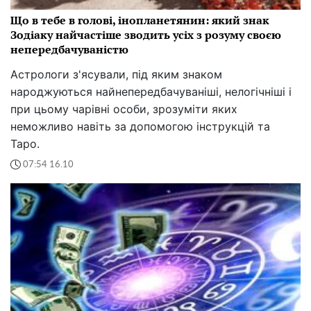
Що в тебе в голові, інопланетянин: який знак
Зодіаку найчастіше зводить усіх з розуму своєю
непередбачуваністю
Астрологи з'ясували, під яким знаком
народжуються найнепередбачуваніші, нелогічніші і
при цьому чарівні особи, зрозуміти яких
неможливо навіть за допомогою інструкцій та
Таро.
07:54 16.10