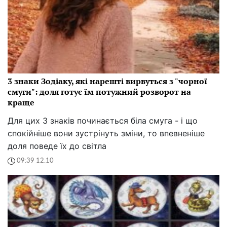
3 знаки Зодіаку, які нарешті вирвуться з "чорної
смуги": доля готує їм потужний розворот на
краще
Для цих 3 знаків починається біла смуга - і що
спокійніше вони зустрінуть зміни, то впевненіше
доля поведе їх до світла
09:39 12.10