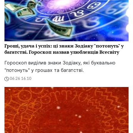
Гроші, удача і успіх: ці знаки Зодіаку "потонуть" у
багатстві. Гороскоп назвав улюбленців Всесвіту
Гороскоп виділив знаки Зодіаку, які буквально
"потонуть" у грошах та багатстві.
06:26 16.10