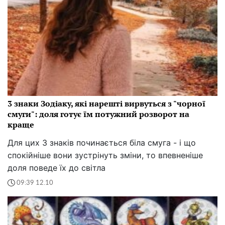
3 знаки Зодіаку, які нарешті вирвуться з "чорної
смуги": доля готує їм потужний розворот на
краще
Для цих 3 знаків починається біла смуга - і що
спокійніше вони зустрінуть зміни, то впевненіше
доля поведе їх до світла
09:39 12.10