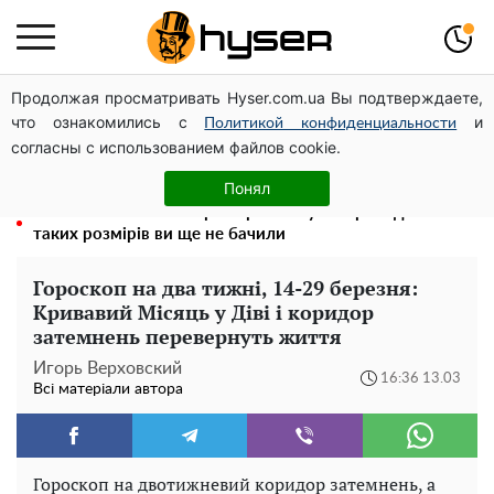
Продолжая просматривать Hyser.com.ua Вы подтверждаете,
На стадіоні «Спартак» у Києві відбувся товариський
что ознакомились с
и
матч між командами посольств США та Франції
Политикой конфиденциальности
согласны с использованием файлов cookie.
Олена Тополя злив відео – це далеко не все: фронтмен
"Антитіла" Тарас Тополя став наступним
Понял
Повністю гола Анна Трінчер блиснула "принадами":
таких розмірів ви ще не бачили
Гороскоп на два тижні, 14-29 березня:
Кривавий Місяць у Діві і коридор
затемнень перевернуть життя
Игорь Верховский
16:36 13.03
Всі матеріали автора
Гороскоп на двотижневий коридор затемнень, а