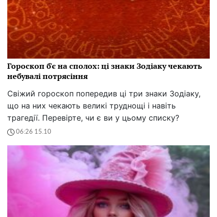
Гороскоп б'є на сполох: ці знаки Зодіаку чекають
небувалі потрясіння
Свіжий гороскоп попередив ці три знаки Зодіаку,
що на них чекають великі труднощі і навіть
трагедії. Перевірте, чи є ви у цьому списку?
06:26 15.10