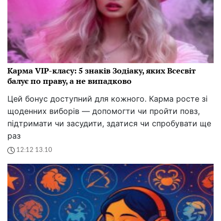
Карма VIP-класу: 5 знаків Зодіаку, яких Всесвіт
балує по праву, а не випадково
Цей бонус доступний для кожного. Карма росте зі
щоденних виборів — допомогти чи пройти повз,
підтримати чи засудити, здатися чи спробувати ще
раз
12:12 13.10