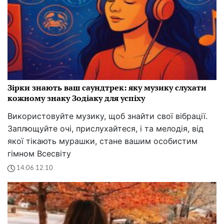
Зірки знають ваш саундтрек: яку музику слухати
кожному знаку Зодіаку для успіху
Використовуйте музику, щоб знайти свої вібрації.
Заплющуйте очі, прислухайтеся, і та мелодія, від
якої тікають мурашки, стане вашим особистим
гімном Всесвіту
14:06 12.10