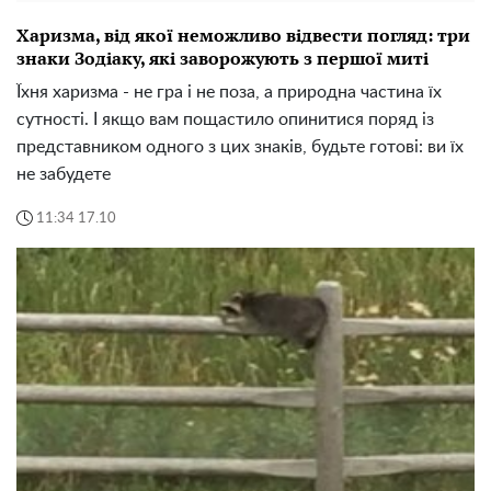
Харизма, від якої неможливо відвести погляд: три
знаки Зодіаку, які заворожують з першої миті
Їхня харизма - не гра і не поза, а природна частина їх
сутності. І якщо вам пощастило опинитися поряд із
представником одного з цих знаків, будьте готові: ви їх
не забудете
11:34 17.10