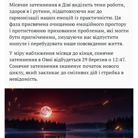
Місячне затемнення в Діві виділить теми роботи,
здоров'я і рутини, підштовхуючи нас до
гармонізації наших емоцій із практичністю. Ця
фаза присвячена очищенню емоційного простору
і протистоянню прихованим проблемам, які могли
бути пригніченими, змушуючи нас відпустити
минуле і перебудувати наше повсякденне життя.
У міру наближення місяця до кінця, сонячне
затемнення в Овні відбудеться 29 березня о 12:47.
Сонячне затемнення знаменує початок нового
циклу, який закликає до сміливих дій і стрибка в
невідомість.