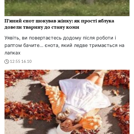
П’яний єнот шокував жінку: як прості яблука
довели тварину до стану коми
Уявіть, ви повертаєтесь додому після роботи і
раптом бачите… єнота, який ледве тримається на
лапках
12:55 16.10