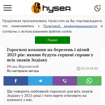
Продолжая просматривать Hyser.com.ua Вы подтверждаете,
Гола Олена Тополя у цікавих позах змусила відвисати
что ознакомились с
и
щелепи: злив відео – було лише початком
Политикой конфиденциальности
согласны с использованием файлов cookie.
Олена Тополя злив відео – це далеко не все: фронтмен
"Антитіла" Тарас Тополя став наступним
Понял
Гороскоп кохання на березень і цілий
2025 рік: якими будуть серцеві справи у
всіх знаків Зодіаку
Игорь Верховский
19:19 04.03
Всі матеріали автора
Що говорить любовний гороскоп для всіх знаків
Зодіаку у 2025 році і чого варто очікувати на
кожного з нас.