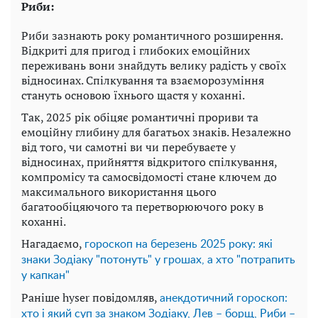
Риби:
Риби зазнають року романтичного розширення.
Відкриті для пригод і глибоких емоційних
переживань вони знайдуть велику радість у своїх
відносинах. Спілкування та взаєморозуміння
стануть основою їхнього щастя у коханні.
Так, 2025 рік обіцяє романтичні прориви та
емоційну глибину для багатьох знаків. Незалежно
від того, чи самотні ви чи перебуваєте у
відносинах, прийняття відкритого спілкування,
компромісу та самосвідомості стане ключем до
максимального використання цього
багатообіцяючого та перетворюючого року в
коханні.
Нагадаємо,
гороскоп на березень 2025 року: які
знаки Зодіаку "потонуть" у грошах, а хто "потрапить
у капкан"
Раніше hyser повідомляв,
анекдотичний гороскоп:
хто і який суп за знаком Зодіаку, Лев – борщ, Риби –