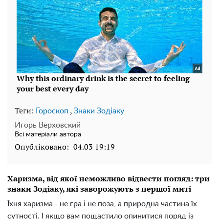
Теги:
,
Гороскоп
Знаки Зодіаку
Игорь Верховский
Всі матеріали автора
Опубліковано:
04.03 19:19
Харизма, від якої неможливо відвести погляд: три
знаки Зодіаку, які заворожують з першої миті
Їхня харизма - не гра і не поза, а природна частина їх
сутності. І якщо вам пощастило опинитися поряд із