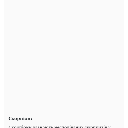
Скорпіон:
Скорпіони зазнають несподіваних сюрпризів у