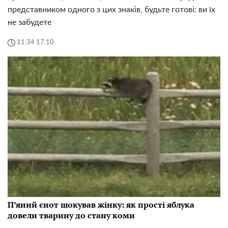
представником одного з цих знаків, будьте готові: ви їх
не забудете
11:34 17.10
П’яний єнот шокував жінку: як прості яблука
довели тварину до стану коми