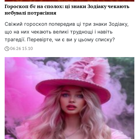
Гороскоп б'є на сполох: ці знаки Зодіаку чекають
небувалі потрясіння
Свіжий гороскоп попередив ці три знаки Зодіаку,
що на них чекають великі труднощі і навіть
трагедії. Перевірте, чи є ви у цьому списку?
06:26 15.10