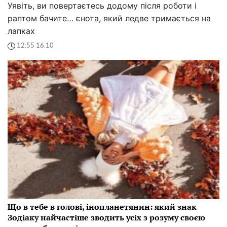
Уявіть, ви повертаєтесь додому після роботи і
раптом бачите… єнота, який ледве тримається на
лапках
12:55 16.10
Що в тебе в голові, інопланетянин: який знак
Зодіаку найчастіше зводить усіх з розуму своєю