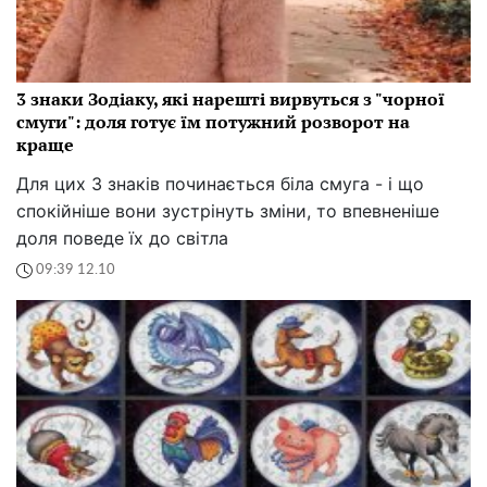
3 знаки Зодіаку, які нарешті вирвуться з "чорної
смуги": доля готує їм потужний розворот на
краще
Для цих 3 знаків починається біла смуга - і що
спокійніше вони зустрінуть зміни, то впевненіше
доля поведе їх до світла
09:39 12.10