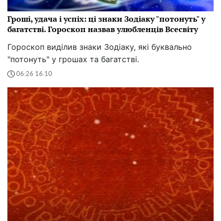
Гроші, удача і успіх: ці знаки Зодіаку "потонуть" у
багатстві. Гороскоп назвав улюбленців Всесвіту
Гороскоп виділив знаки Зодіаку, які буквально
"потонуть" у грошах та багатстві.
06:26 16.10