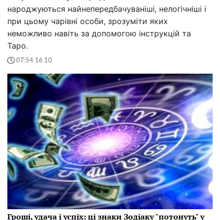
народжуються найнепередбачуваніші, нелогічніші і
при цьому чарівні особи, зрозуміти яких
неможливо навіть за допомогою інструкцій та
Таро.
07:54 16.10
Гроші, удача і успіх: ці знаки Зодіаку "потонуть" у