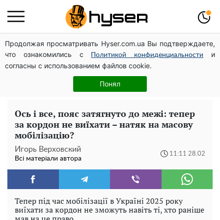
Продолжая просматривать Hyser.com.ua Вы подтверждаете,
Дрони із націнкою: Олександр Конотопський вивів
что ознакомились с
и
мільйони оборонного бюджету через фіктивну фірму в
Политикой конфиденциальности
согласны с использованием файлов cookie.
Естонії
Повністю гола Анна Трінчер блиснула "принадами":
Понял
таких розмірів ви ще не бачили
Ось і все, пояс затягнуто до межі: тепер
за кордон не виїхати – натяк на масову
мобілізацію?
Игорь Верховский
11:11 28.02
Всі матеріали автора
Тепер під час мобілізації в Україні 2025 року
виїхати за кордон не зможуть навіть ті, хто раніше
мав на це право.