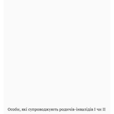
Особи, які супроводжують родичів-інвалідів І чи ІІ