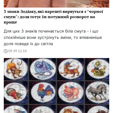
3 знаки Зодіаку, які нарешті вирвуться з "чорної
смуги": доля готує їм потужний розворот на
краще
Для цих 3 знаків починається біла смуга - і що
спокійніше вони зустрінуть зміни, то впевненіше
доля поведе їх до світла
09:39 12.10