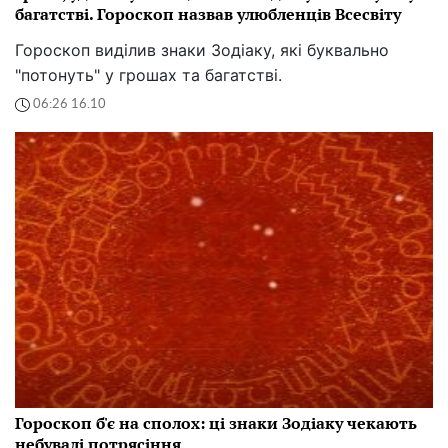
багатстві. Гороскоп назвав улюбленців Всесвіту
Гороскоп виділив знаки Зодіаку, які буквально
"потонуть" у грошах та багатстві.
06:26 16.10
Гороскоп б'є на сполох: ці знаки Зодіаку чекають
небувалі потрясіння