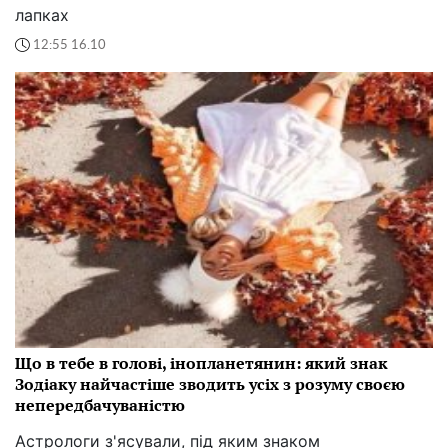
лапках
12:55 16.10
Що в тебе в голові, інопланетянин: який знак
Зодіаку найчастіше зводить усіх з розуму своєю
непередбачуваністю
Астрологи з'ясували, під яким знаком