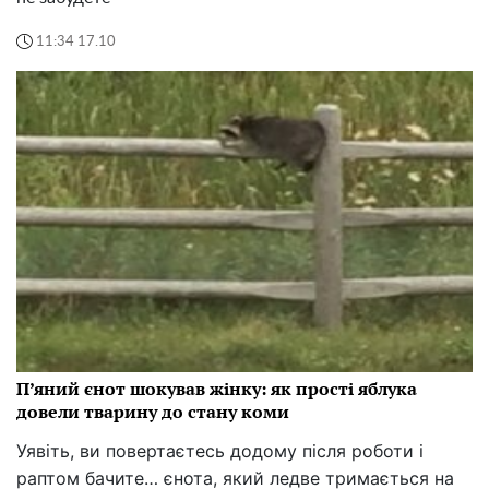
11:34 17.10
П’яний єнот шокував жінку: як прості яблука
довели тварину до стану коми
Уявіть, ви повертаєтесь додому після роботи і
раптом бачите… єнота, який ледве тримається на