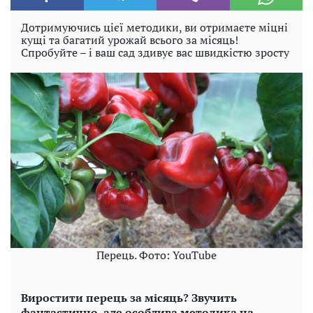
Дотримуючись цієї методики, ви отримаєте міцні
кущі та багатий урожай всього за місяць!
Спробуйте – і ваш сад здивує вас швидкістю зросту
Перець. Фото: YouTube
Виростити перець за місяць? Звучить
фантастично, але особлива методика на