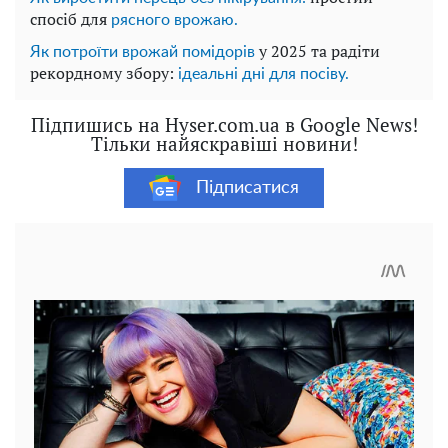
спосіб для
рясного врожаю.
у 2025 та радіти
Як потроїти врожай помідорів
рекордному збору:
ідеальні дні для посіву.
Підпишись на Hyser.com.ua в Google News!
Тільки найяскравіші новини!
Підписатися