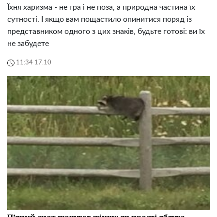
Їхня харизма - не гра і не поза, а природна частина їх
сутності. І якщо вам пощастило опинитися поряд із
представником одного з цих знаків, будьте готові: ви їх
не забудете
11:34 17.10
П’яний єнот шокував жінку: як прості яблука