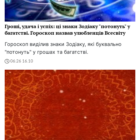
Гроші, удача і успіх: ці знаки Зодіаку "потонуть" у
багатстві. Гороскоп назвав улюбленців Всесвіту
Гороскоп виділив знаки Зодіаку, які буквально
"потонуть" у грошах та багатстві.
06:26 16.10