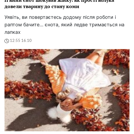
довели тварину до стану коми
Уявіть, ви повертаєтесь додому після роботи і
раптом бачите… єнота, який ледве тримається на
лапках
12:55 16.10