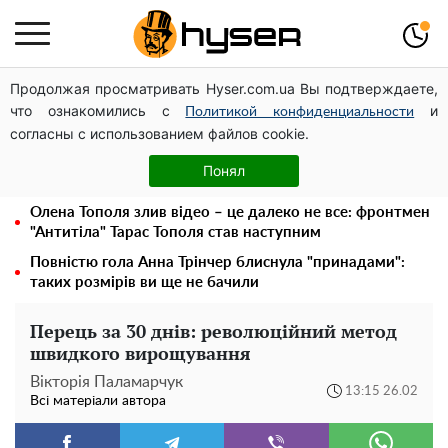
Продолжая просматривать Hyser.com.ua Вы подтверждаете,
Українська авіатранспортна асоціація звернулася до
что ознакомились с
и
Мінфіну із закликом уніфікувати оподаткування
Политикой конфиденциальности
согласны с использованием файлов cookie.
авіалізингу
Гола Олена Тополя у цікавих позах змусила відвисати
Понял
щелепи: злив відео – було лише початком
Олена Тополя злив відео – це далеко не все: фронтмен
"Антитіла" Тарас Тополя став наступним
Повністю гола Анна Трінчер блиснула "принадами":
таких розмірів ви ще не бачили
Перець за 30 днів: революційний метод
швидкого вирощування
Вікторія Паламарчук
13:15 26.02
Всі матеріали автора