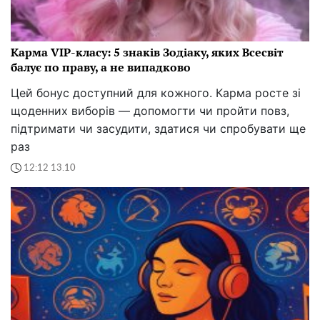
Карма VIP-класу: 5 знаків Зодіаку, яких Всесвіт
балує по праву, а не випадково
Цей бонус доступний для кожного. Карма росте зі
щоденних виборів — допомогти чи пройти повз,
підтримати чи засудити, здатися чи спробувати ще
раз
12:12 13.10