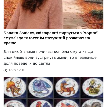
3 знаки Зодіаку, які нарешті вирвуться з "чорної
смуги": доля готує їм потужний розворот на
краще
Для цих 3 знаків починається біла смуга - і що
спокійніше вони зустрінуть зміни, то впевненіше
доля поведе їх до світла
09:39 12.10