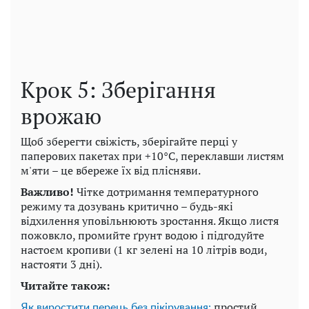
Крок 5: Зберігання
врожаю
Щоб зберегти свіжість, зберігайте перці у
паперових пакетах при +10°C, переклавши листям
м'яти – це вбереже їх від плісняви.
Важливо!
Чітке дотримання температурного
режиму та дозувань критично – будь-які
відхилення уповільнюють зростання. Якщо листя
пожовкло, промийте ґрунт водою і підгодуйте
настоєм кропиви (1 кг зелені на 10 літрів води,
настояти 3 дні).
Читайте також:
простий
Як виростити перець без пікірування: