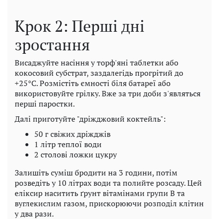
Крок 2: Перші дні
зростання
Висаджуйте насіння у торф'яні таблетки або
кокосовий субстрат, заздалегідь прогрітий до
+25°C. Розмістіть ємності біля батареї або
використовуйте грілку. Вже за три доби з'являться
перші паростки.
Далі приготуйте "дріжджовий коктейль":
50 г свіжих дріжджів
1 літр теплої води
2 столові ложки цукру
Залишіть суміш бродити на 3 години, потім
розведіть у 10 літрах води та полийте розсаду. Цей
еліксир наситить ґрунт вітамінами групи B та
вуглекислим газом, прискорюючи розподіл клітин
у два рази.