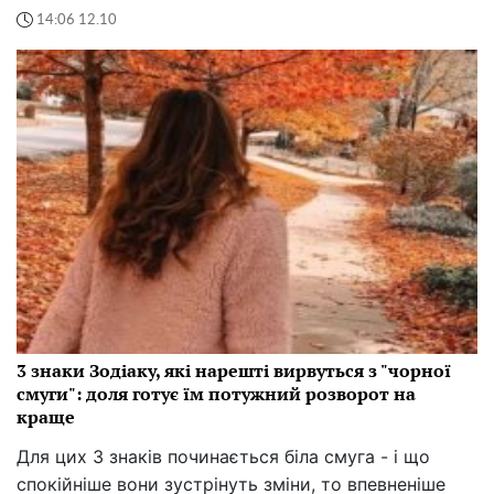
14:06 12.10
3 знаки Зодіаку, які нарешті вирвуться з "чорної
смуги": доля готує їм потужний розворот на
краще
Для цих 3 знаків починається біла смуга - і що
спокійніше вони зустрінуть зміни, то впевненіше