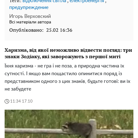
Теги:
,
,
відключення світла
електроенергія
предупреждение
Игорь Верховский
Всі матеріали автора
Опубліковано:
25.02 16:36
Харизма, від якої неможливо відвести погляд: три
знаки Зодіаку, які заворожують з першої миті
Їхня харизма - не гра і не поза, а природна частина їх
сутності. І якщо вам пощастило опинитися поряд із
представником одного з цих знаків, будьте готові: ви їх
не забудете
11:34 17.10