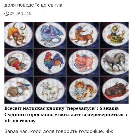
доля поведе їх до світла
09:39 12.10
Всесвіт натискає кнопку "перезапуск": 6 знаків
Східного гороскопа, у яких життя перевернеться з
ніг на голову
Зараз час, коли доля говорить голосніше, ніж