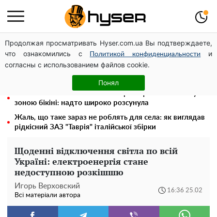
Продолжая просматривать Hyser.com.ua Вы подтверждаете,
Місяць без світла, лютий холод та комунальні платежі
что ознакомились с
и
на тисячі гривень: народ "ламають" у відключення
Политикой конфиденциальности
согласны с использованием файлов cookie.
Гола Олена Тополя у цікавих позах змусила відвисати
щелепи: злив відео – було лише початком
Понял
"Холостячка" Ксенія Мішина перестаралася і блиснула
зоною бікіні: надто широко розсунула
Жаль, що таке зараз не роблять для села: як виглядав
рідкісний ЗАЗ "Таврія" італійської збірки
Щоденні відключення світла по всій
Україні: електроенергія стане
недоступною розкішшю
Игорь Верховский
16:36 25.02
Всі матеріали автора