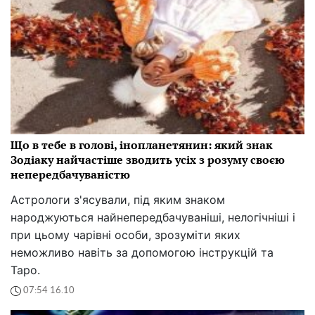
Що в тебе в голові, інопланетянин: який знак
Зодіаку найчастіше зводить усіх з розуму своєю
непередбачуваністю
Астрологи з'ясували, під яким знаком
народжуються найнепередбачуваніші, нелогічніші і
при цьому чарівні особи, зрозуміти яких
неможливо навіть за допомогою інструкцій та
Таро.
07:54 16.10