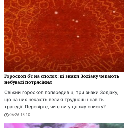
Гороскоп б'є на сполох: ці знаки Зодіаку чекають
небувалі потрясіння
Свіжий гороскоп попередив ці три знаки Зодіаку,
що на них чекають великі труднощі і навіть
трагедії. Перевірте, чи є ви у цьому списку?
06:26 15.10