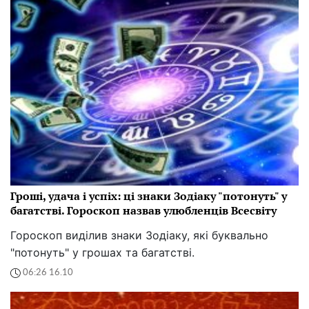
Гроші, удача і успіх: ці знаки Зодіаку "потонуть" у
багатстві. Гороскоп назвав улюбленців Всесвіту
Гороскоп виділив знаки Зодіаку, які буквально
"потонуть" у грошах та багатстві.
06:26 16.10