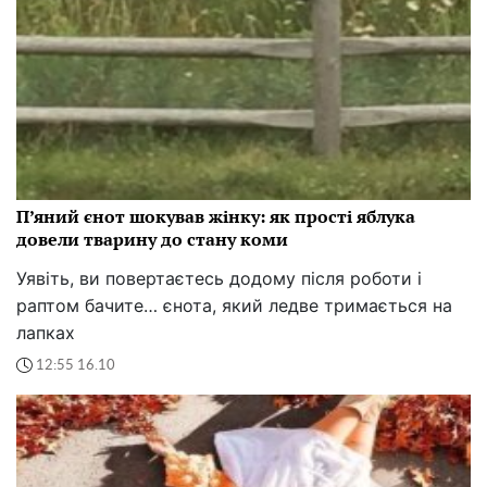
П’яний єнот шокував жінку: як прості яблука
довели тварину до стану коми
Уявіть, ви повертаєтесь додому після роботи і
раптом бачите… єнота, який ледве тримається на
лапках
12:55 16.10