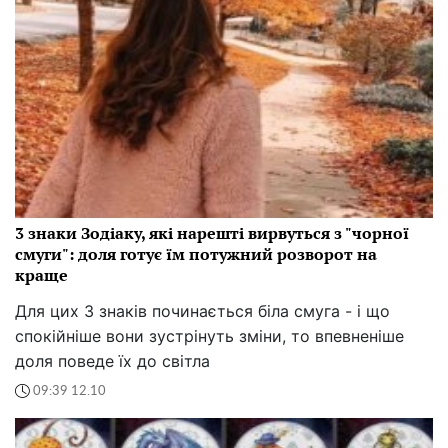
3 знаки Зодіаку, які нарешті вирвуться з "чорної
смуги": доля готує їм потужний розворот на
краще
Для цих 3 знаків починається біла смуга - і що
спокійніше вони зустрінуть зміни, то впевненіше
доля поведе їх до світла
09:39 12.10