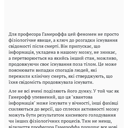
Для професора Гамероффа цей феномен не просто
фізіологічне явище, а ключ до розгадки існування
свідомості після смерті. Він припускає, що
інформація, укладена в нашому мозку, не зникає,
а перетворюється на якийсь інший стан, можливо,
продовжуючи своє існування поза тілом. Це може
пояснювати випадки спогадів людей, які
пережили клінічну смерть, які стверджують, що
їхня свідомість продовжувала існувати.
Але не всі вчені поділяють його думку. У той час як
Гамерофф упевнений, що ця "квантова
інформація" може існувати у вічності, інші фахівці
схиляються до версії, що сплески активності мозку
можуть бути результатом кисневого голодування
чи інших фізіологічних процесів. Тим не менш,
відкриття професора Гамероффа порушує все нові