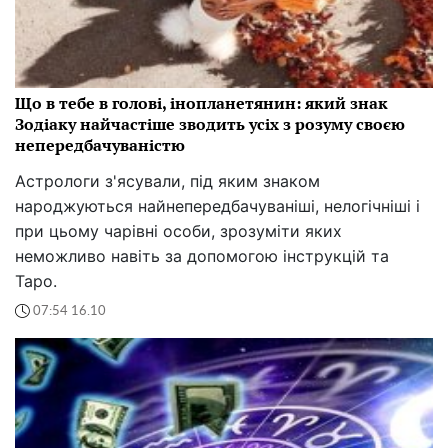
Що в тебе в голові, інопланетянин: який знак
Зодіаку найчастіше зводить усіх з розуму своєю
непередбачуваністю
Астрологи з'ясували, під яким знаком
народжуються найнепередбачуваніші, нелогічніші і
при цьому чарівні особи, зрозуміти яких
неможливо навіть за допомогою інструкцій та
Таро.
07:54 16.10