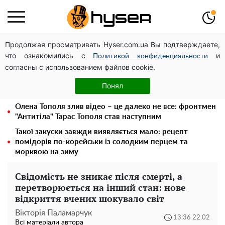
Продолжая просматривать Hyser.com.ua Вы подтверждаете,
Новий притулок для осколків ОПЗЖ: як "Партія миру"
что ознакомились с
и
Новинського знову з'явилася в інформаційному полі
Политикой конфиденциальности
согласны с использованием файлов cookie.
Павло Прудніков та його дивовижна кар'єра від актора
у російському театрі до номінанта у керівники
Понял
Федерації профспілок
Олена Тополя злив відео – це далеко не все: фронтмен
"Антитіла" Тарас Тополя став наступним
Такої закуски завжди виявляється мало: рецепт
помідорів по-корейськи із солодким перцем та
морквою на зиму
Свідомість не зникає після смерті, а
перетворюється на інший стан: нове
відкриття вчених шокувало світ
Вікторія Паламарчук
13:36 22.02
Всі матеріали автора