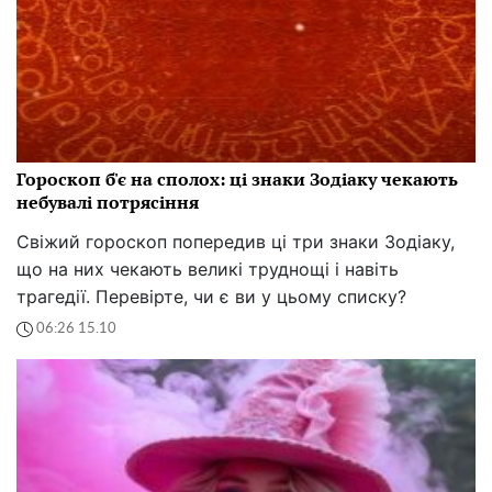
Гороскоп б'є на сполох: ці знаки Зодіаку чекають
небувалі потрясіння
Свіжий гороскоп попередив ці три знаки Зодіаку,
що на них чекають великі труднощі і навіть
трагедії. Перевірте, чи є ви у цьому списку?
06:26 15.10