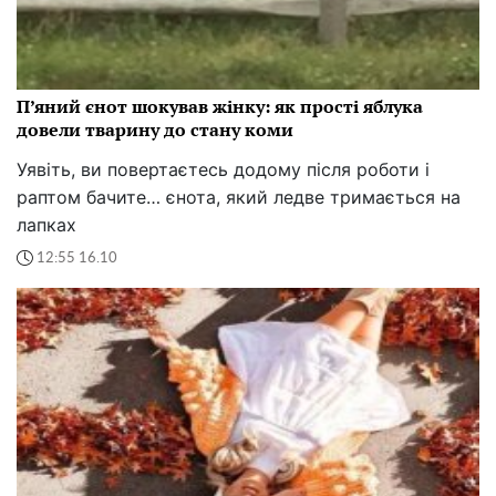
П’яний єнот шокував жінку: як прості яблука
довели тварину до стану коми
Уявіть, ви повертаєтесь додому після роботи і
раптом бачите… єнота, який ледве тримається на
лапках
12:55 16.10