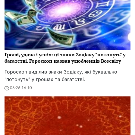
Гроші, удача і успіх: ці знаки Зодіаку "потонуть" у
багатстві. Гороскоп назвав улюбленців Всесвіту
Гороскоп виділив знаки Зодіаку, які буквально
"потонуть" у грошах та багатстві.
06:26 16.10