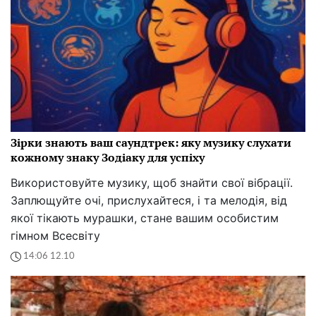
Зірки знають ваш саундтрек: яку музику слухати
кожному знаку Зодіаку для успіху
Використовуйте музику, щоб знайти свої вібрації.
Заплющуйте очі, прислухайтеся, і та мелодія, від
якої тікають мурашки, стане вашим особистим
гімном Всесвіту
14:06 12.10