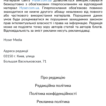
Матеріали сайту
Hyser.com.ua
дозволяється використовувати
безкоштовно з обов'язковим гіперпосиланням на відповідний
матеріал
Hyser.com.ua
. Гіперпосилання обов'язково повинно
знаходитися не нижче другого абзацу незалежно від повного
або часткового використання матеріалів. Порушення даних
умов буде розцінюватися як порушення захищаемих законом
прав інтелектуальної власності і права на інформацію. Редакція
може не поділяти точку зору авторів статей та авторів блогів.
Відповідальність за зміст реклами несуть рекламодавці.
Hyser Media
Адреса редакції
03150 г. Киев, улица
Большая Васильковская, 71
Про редакцію
Редакційна політика
Політика конфіденційності
Рекламна політика