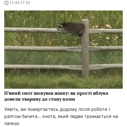
11:34 17.10
П’яний єнот шокував жінку: як прості яблука
довели тварину до стану коми
Уявіть, ви повертаєтесь додому після роботи і
раптом бачите… єнота, який ледве тримається на
лапках