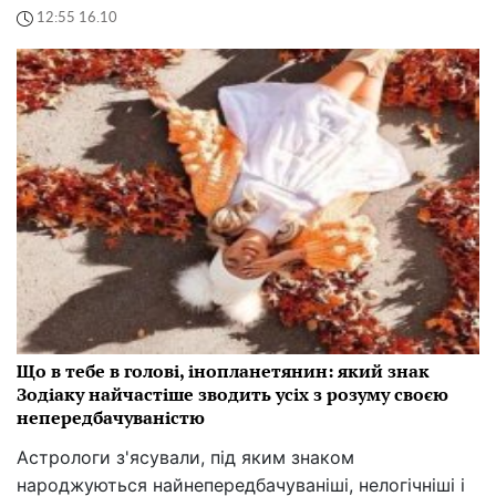
12:55 16.10
Що в тебе в голові, інопланетянин: який знак
Зодіаку найчастіше зводить усіх з розуму своєю
непередбачуваністю
Астрологи з'ясували, під яким знаком
народжуються найнепередбачуваніші, нелогічніші і