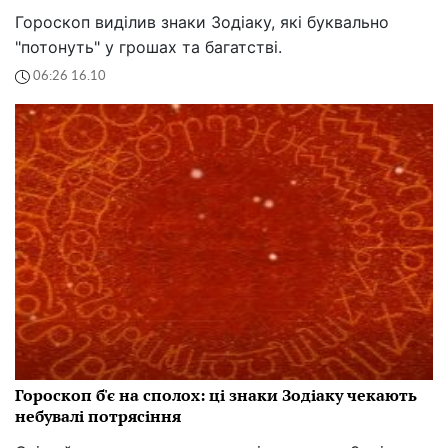
Гороскоп виділив знаки Зодіаку, які буквально
"потонуть" у грошах та багатстві.
06:26 16.10
Гороскоп б'є на сполох: ці знаки Зодіаку чекають
небувалі потрясіння