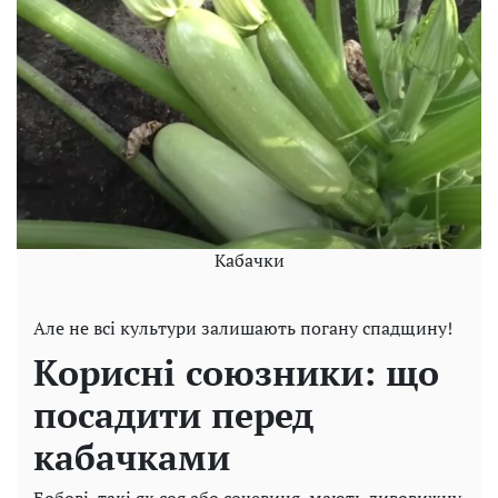
Кабачки
Але не всі культури залишають погану спадщину!
Корисні союзники: що
посадити перед
кабачками
Бобові, такі як соя або сочевиця, мають дивовижну