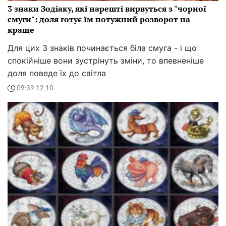
3 знаки Зодіаку, які нарешті вирвуться з "чорної
смуги": доля готує їм потужний розворот на
краще
Для цих 3 знаків починається біла смуга - і що
спокійніше вони зустрінуть зміни, то впевненіше
доля поведе їх до світла
09:39 12.10