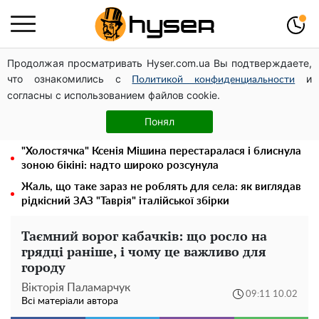
Продолжая просматривать Hyser.com.ua Вы подтверждаете,
Українська авіатранспортна асоціація звернулася до
что ознакомились с
и
Мінфіну із закликом уніфікувати оподаткування
Политикой конфиденциальности
согласны с использованием файлов cookie.
авіалізингу
Місяць без світла, лютий холод та комунальні платежі
Понял
на тисячі гривень: народ "ламають" у відключення
"Холостячка" Ксенія Мішина перестаралася і блиснула
зоною бікіні: надто широко розсунула
Жаль, що таке зараз не роблять для села: як виглядав
рідкісний ЗАЗ "Таврія" італійської збірки
Таємний ворог кабачків: що росло на
грядці раніше, і чому це важливо для
городу
Вікторія Паламарчук
09:11 10.02
Всі матеріали автора