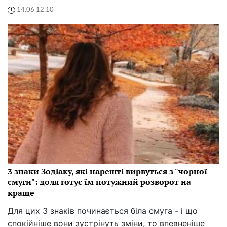
14:06 12.10
3 знаки Зодіаку, які нарешті вирвуться з "чорної
смуги": доля готує їм потужний розворот на
краще
Для цих 3 знаків починається біла смуга - і що
спокійніше вони зустрінуть зміни, то впевненіше