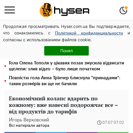
Продолжая просматривать Hyser.com.ua Вы подтверждаете,
Чи може Поштова площа стати головною точкою
что ознакомились с
и
входу до історичного Києва
Политикой конфиденциальности
согласны с использованием файлов cookie.
Дрони із націнкою: Олександр Конотопський вивів
мільйони оборонного бюджету через фіктивну фірму в
Понял
Естонії
Гола Олена Тополя у цікавих позах змусила відвисати
щелепи: злив відео – було лише початком
Повністю гола Анна Трінчер блиснула "принадами":
таких розмірів ви ще не бачили
Економічний колапс вдарить по
кожному: вже навесні подорожчає все –
від продуктів до тарифів
Игорь Верховский
07:07 07.02
Всі матеріали автора