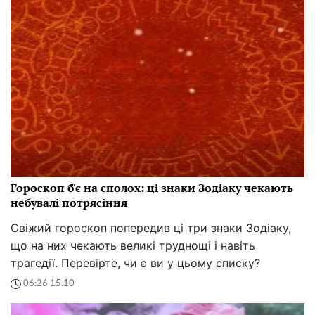
Гороскоп б'є на сполох: ці знаки Зодіаку чекають
небувалі потрясіння
Свіжий гороскоп попередив ці три знаки Зодіаку,
що на них чекають великі труднощі і навіть
трагедії. Перевірте, чи є ви у цьому списку?
06:26 15.10