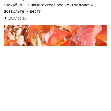
звичайно. Не намагайтеся все контролювати -
дозвольте їй вести
10:37 11.10
Незважаючи на всі труднощі: осінь кардинально
змінить життя цих знаків Зодіаку. Кого порадує
гороскоп