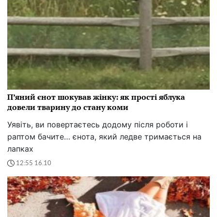
П’яний єнот шокував жінку: як прості яблука
довели тварину до стану коми
Уявіть, ви повертаєтесь додому після роботи і
раптом бачите… єнота, який ледве тримається на
лапках
12:55 16.10