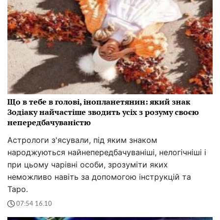
Що в тебе в голові, інопланетянин: який знак
Зодіаку найчастіше зводить усіх з розуму своєю
непередбачуваністю
Астрологи з'ясували, під яким знаком
народжуються найнепередбачуваніші, нелогічніші і
при цьому чарівні особи, зрозуміти яких
неможливо навіть за допомогою інструкцій та
Таро.
07:54 16.10