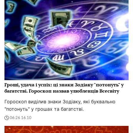
Гроші, удача і успіх: ці знаки Зодіаку "потонуть" у
багатстві. Гороскоп назвав улюбленців Всесвіту
Гороскоп виділив знаки Зодіаку, які буквально
"потонуть" у грошах та багатстві.
06:26 16.10