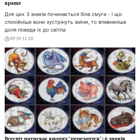
краще
Для цих 3 знаків починається біла смуга - і що
спокійніше вони зустрінуть зміни, то впевненіше
доля поведе їх до світла
09:39 12.10
Всесвіт натискає кнопку "перезапуск": 6 знаків