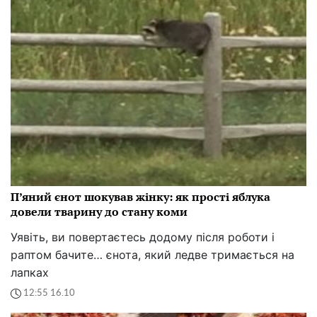
П’яний єнот шокував жінку: як прості яблука
довели тварину до стану коми
Уявіть, ви повертаєтесь додому після роботи і
раптом бачите… єнота, який ледве тримається на
лапках
12:55 16.10