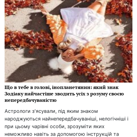
Що в тебе в голові, інопланетянин: який знак
Зодіаку найчастіше зводить усіх з розуму своєю
непередбачуваністю
Астрологи з'ясували, під яким знаком
народжуються найнепередбачуваніші, нелогічніші і
при цьому чарівні особи, зрозуміти яких
неможливо навіть за допомогою інструкцій та