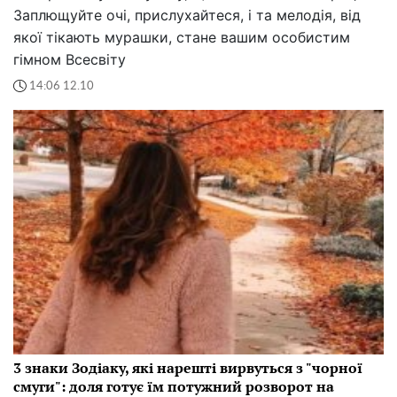
Заплющуйте очі, прислухайтеся, і та мелодія, від
якої тікають мурашки, стане вашим особистим
гімном Всесвіту
14:06 12.10
3 знаки Зодіаку, які нарешті вирвуться з "чорної
смуги": доля готує їм потужний розворот на