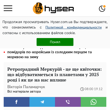
Продолжая просматривать Hyser.com.ua Вы подтверждаете,
На Подолі обговорили розвиток реабілітації та
что ознакомились с
и
рекреації
Политикой конфиденциальности
согласны с использованием файлов cookie.
Новий притулок для осколків ОПЗЖ: як "Партія миру"
Новинського знову з'явилася в інформаційному полі
Понял
Такої закуски завжди виявляється мало: рецепт
помідорів по-корейськи із солодким перцем та
морквою на зиму
Ретроградний Меркурій - це ще квіточки:
що відбуватиметься із планетами у 2025
році і як це на нас вплине
Вікторія Паламарчук
08:00 19.12
Всі матеріали автора