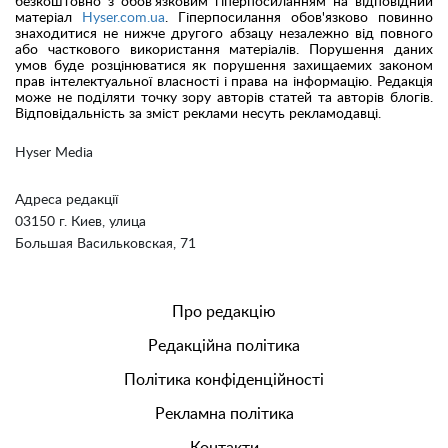
безкоштовно з обов'язковим гіперпосиланням на відповідний
матеріал
Hyser.com.ua
. Гіперпосилання обов'язково повинно
знаходитися не нижче другого абзацу незалежно від повного
або часткового використання матеріалів. Порушення даних
умов буде розцінюватися як порушення захищаемих законом
прав інтелектуальної власності і права на інформацію. Редакція
може не поділяти точку зору авторів статей та авторів блогів.
Відповідальність за зміст реклами несуть рекламодавці.
Hyser Media
Адреса редакції
03150 г. Киев, улица
Большая Васильковская, 71
Про редакцію
Редакційна політика
Політика конфіденційності
Рекламна політика