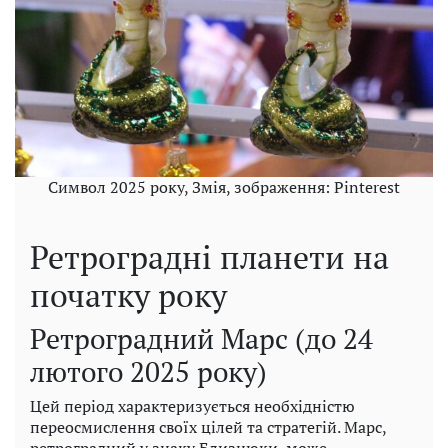
Символ 2025 року, Змія, зображення: Pinterest
Ретроградні планети на
початку року
Ретроградний Марс (до 24
лютого 2025 року)
Цей період характеризується необхідністю
переосмислення своїх цілей та стратегій. Марс,
ретроградний у знаку Близнюки, може