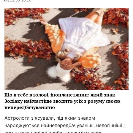
12:55 16.10
Що в тебе в голові, інопланетянин: який знак
Зодіаку найчастіше зводить усіх з розуму своєю
непередбачуваністю
Астрологи з'ясували, під яким знаком
народжуються найнепередбачуваніші, нелогічніші і
при цьому чарівні особи, зрозуміти яких