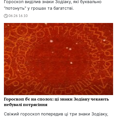
Гороскоп виділив знаки Зодіаку, які буквально
"потонуть" у грошах та багатстві.
06:26 16.10
Гороскоп б'є на сполох: ці знаки Зодіаку чекають
небувалі потрясіння
Свіжий гороскоп попередив ці три знаки Зодіаку,