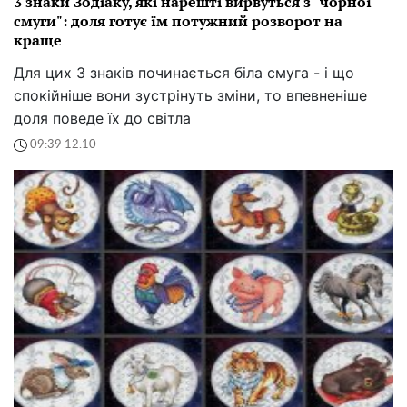
3 знаки Зодіаку, які нарешті вирвуться з "чорної
смуги": доля готує їм потужний розворот на
краще
Для цих 3 знаків починається біла смуга - і що
спокійніше вони зустрінуть зміни, то впевненіше
доля поведе їх до світла
09:39 12.10