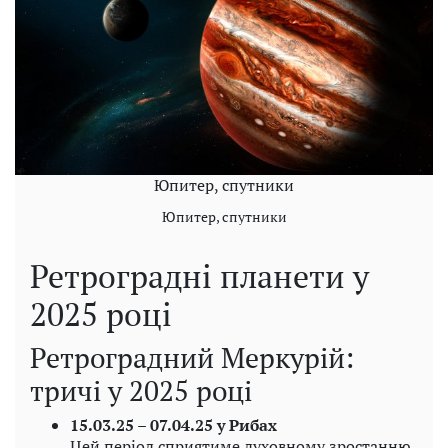
Юпитер, спутники
Юпитер, спутники
Ретроградні планети у
2025 році
Ретроградний Меркурій:
тричі у 2025 році
15.03.25 – 07.04.25 у Рибах
Цей період сприятиме духовному зростанню