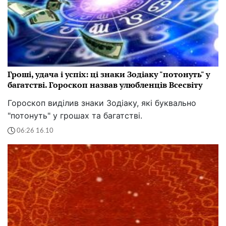
Гроші, удача і успіх: ці знаки Зодіаку "потонуть" у
багатстві. Гороскоп назвав улюбленців Всесвіту
Гороскоп виділив знаки Зодіаку, які буквально
"потонуть" у грошах та багатстві.
06:26 16.10