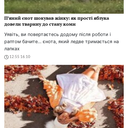
П’яний єнот шокував жінку: як прості яблука
довели тварину до стану коми
Уявіть, ви повертаєтесь додому після роботи і
раптом бачите… єнота, який ледве тримається на
лапках
12:55 16.10