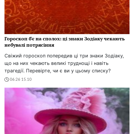
Гороскоп б'є на сполох: ці знаки Зодіаку чекають
небувалі потрясіння
Свіжий гороскоп попередив ці три знаки Зодіаку,
що на них чекають великі труднощі і навіть
трагедії. Перевірте, чи є ви у цьому списку?
06:26 15.10