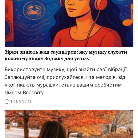
Зірки знають ваш саундтрек: яку музику слухати
кожному знаку Зодіаку для успіху
Використовуйте музику, щоб знайти свої вібрації.
Заплющуйте очі, прислухайтеся, і та мелодія, від
якої тікають мурашки, стане вашим особистим
гімном Всесвіту
14:06 12.10