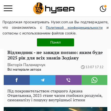
Продолжая просматривать Hyser.com.ua Вы подтверждаете,
Посол ОБСЄ вдруге відвідав місце російського удару
что ознакомились с
и
по житловому будинку на Подолі
Политикой конфиденциальности
согласны с использованием файлов cookie.
Як учасник бойових дій може оформити пільгу на
оплату комунальних послуг: інструкція
Понял
Відлюдник - не завжди погано: яким буде
2025 рік для всіх знаків Зодіаку
Вікторія Паламарчук
13:07 17.12
Всі матеріали автора
Під покровительством старшого Аркана
Отшельника, 2025 стане часом глибоких роздумів,
самоаналізу і пошуку внутрішньої істини