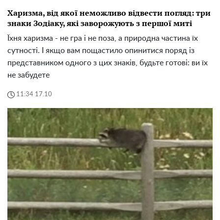
Харизма, від якої неможливо відвести погляд: три
знаки Зодіаку, які заворожують з першої миті
Їхня харизма - не гра і не поза, а природна частина їх
сутності. І якщо вам пощастило опинитися поряд із
представником одного з цих знаків, будьте готові: ви їх
не забудете
11:34 17.10