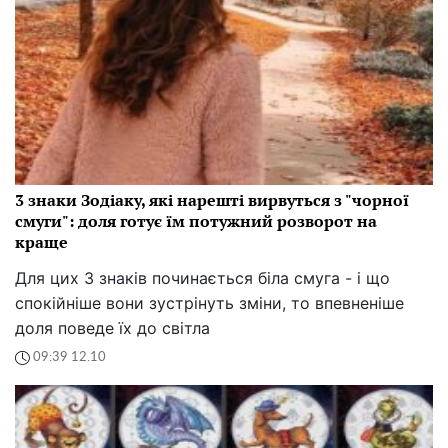
3 знаки Зодіаку, які нарешті вирвуться з "чорної
смуги": доля готує їм потужний розворот на
краще
Для цих 3 знаків починається біла смуга - і що
спокійніше вони зустрінуть зміни, то впевненіше
доля поведе їх до світла
09:39 12.10