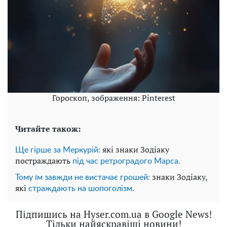
Гороскоп, зображення: Pinterest
Читайте також:
які знаки Зодіаку
Ще гірше за Меркурій:
постраждають
під час ретроградого Марса.
знаки Зодіаку,
Тому їм завжди не вистачає грошей:
які
страждають на шопоголізм.
Підпишись на Hyser.com.ua в Google News!
Тільки найяскравіші новини!