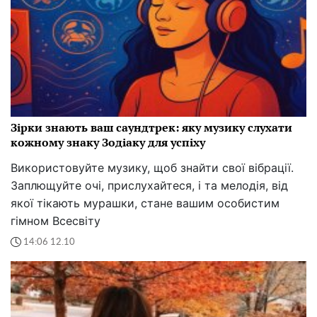
Зірки знають ваш саундтрек: яку музику слухати
кожному знаку Зодіаку для успіху
Використовуйте музику, щоб знайти свої вібрації.
Заплющуйте очі, прислухайтеся, і та мелодія, від
якої тікають мурашки, стане вашим особистим
гімном Всесвіту
14:06 12.10