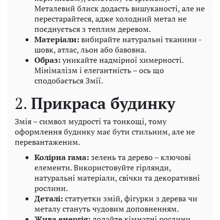
Металевий блиск додасть вишуканості, але не
перестарайтеся, адже холодний метал не
поєднується з теплим деревом.
Матеріали:
вибирайте натуральні тканини -
шовк, атлас, льон або бавовна.
Образ:
уникайте надмірної химерності.
Мінімалізм і елегантність – ось що
сподобається Змії.
2.
Прикраса будинку
Змія – символ мудрості та тонкощі, тому
оформлення будинку має бути стильним, але не
перевантаженим.
Колірна гама:
зелень та дерево – ключові
елементи. Використовуйте гірлянди,
натуральні матеріали, свічки та декоративні
рослини.
Деталі:
статуетки змій, фігурки з дерева чи
металу стануть чудовим доповненням.
Жива енергія:
додайте кімнатні рослини,