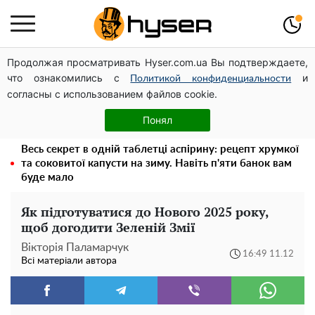
Продолжая просматривать Hyser.com.ua Вы подтверждаете,
Дрони із націнкою: Олександр Конотопський вивів
что ознакомились с
и
мільйони оборонного бюджету через фіктивну фірму в
Политикой конфиденциальности
согласны с использованием файлов cookie.
Естонії
Повністю гола Анна Трінчер блиснула "принадами":
Понял
таких розмірів ви ще не бачили
Весь секрет в одній таблетці аспірину: рецепт хрумкої
та соковитої капусти на зиму. Навіть п'яти банок вам
буде мало
Як підготуватися до Нового 2025 року,
щоб догодити Зеленій Змії
Вікторія Паламарчук
16:49 11.12
Всі матеріали автора