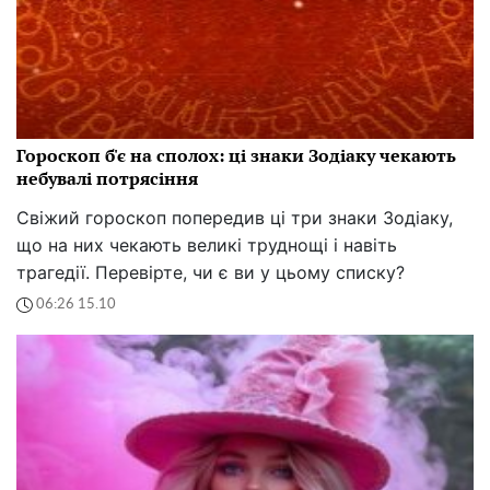
Гороскоп б'є на сполох: ці знаки Зодіаку чекають
небувалі потрясіння
Свіжий гороскоп попередив ці три знаки Зодіаку,
що на них чекають великі труднощі і навіть
трагедії. Перевірте, чи є ви у цьому списку?
06:26 15.10