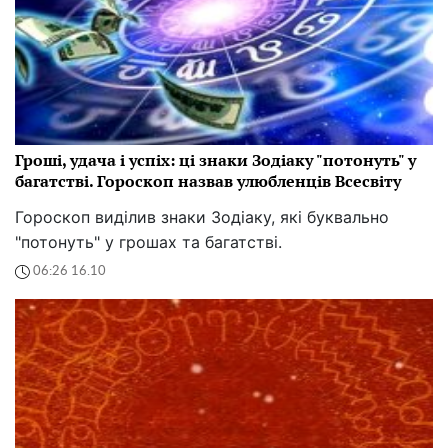
Гроші, удача і успіх: ці знаки Зодіаку "потонуть" у
багатстві. Гороскоп назвав улюбленців Всесвіту
Гороскоп виділив знаки Зодіаку, які буквально
"потонуть" у грошах та багатстві.
06:26 16.10