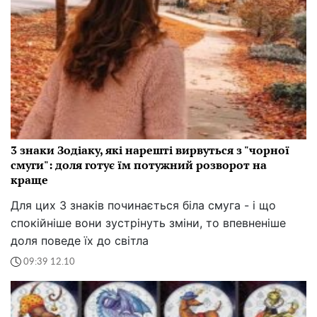
3 знаки Зодіаку, які нарешті вирвуться з "чорної
смуги": доля готує їм потужний розворот на
краще
Для цих 3 знаків починається біла смуга - і що
спокійніше вони зустрінуть зміни, то впевненіше
доля поведе їх до світла
09:39 12.10