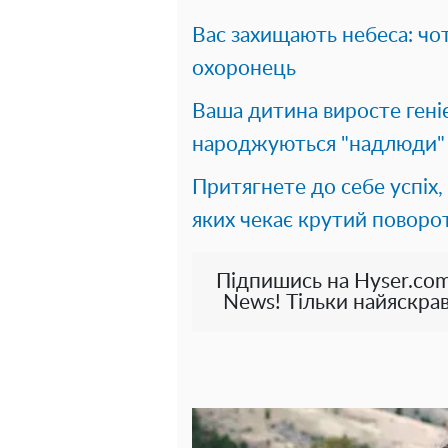
Вас захищають небеса: чот
охоронець
Ваша дитина виросте генієм
народжуються "надлюди"
Притягнете до себе успіх, 
яких чекає крутий поворот
Підпишись на Hyser.com
News! Тільки найяскрав