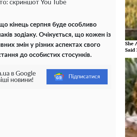
то: скриншот You Tube
що кінець серпня буде особливо
ків зодіаку. Очікується, що кожен із
She 
вних змін у різних аспектах свого
Said 
стання до особистих стосунків.
.ua в Google
Підписатися
іші новини!