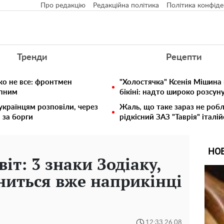
Про редакцію
Редакційна політика
Політика конфіде
Тренди
Рецепти
ко не все: фронтмен
"Холостячка" Ксенія Мішина
упним
бікіні: надто широко розсун
 українцям розповіли, через
Жаль, що таке зараз не робл
 за борги
рідкісний ЗАЗ "Таврія" італій
НО
віт: 3 знаки Зодіаку,
ниться вже наприкінці
12:33 26.08