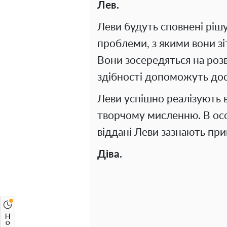
Лев.
Леви будуть сповнені рішу
проблеми, з якими вони зі
Вони зосередяться на розви
здібності допоможуть дося
Леви успішно реалізують 
творчому мисленню. В особ
віддані Леви зазнають пр
Діва.