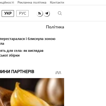
нційності
Рекламна політика
Контакти
УКР
РУС
Політика
 перестаралася і блиснула зоною
ула
ять для села: як виглядав
ської збірки
ВИНИ ПАРТНЕРІВ