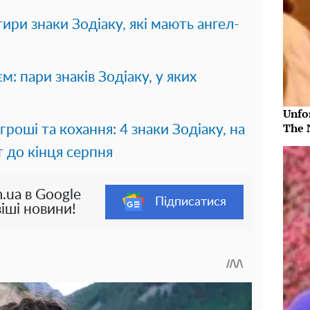
ири знаки Зодіаку, які мають ангел-
: пари знаків Зодіаку, у яких
Unfo
The 
гроші та кохання: 4 знаки Зодіаку, на
 до кінця серпня
.ua в Google
Підписатися
іші новини!