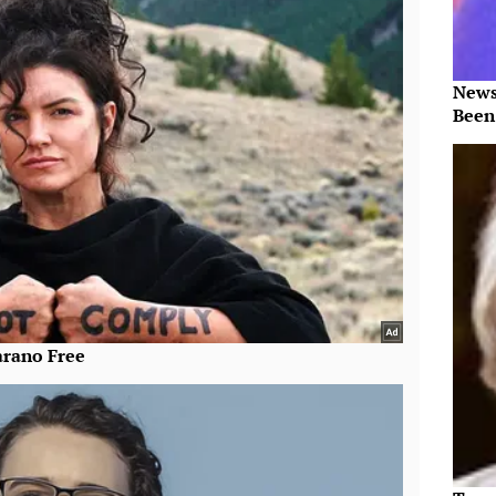
News
Been